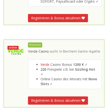
SOFORT, Paysafecard oder Crypto ✓
Registrieren & Bonus absahnen
Premium
online
Verde Casino
sucht in
Berchem-Sainte-Agathe
Verde
Casino Bonus
1200 €
✓
220
Freispiele z.B. bei
Sizzling Hot
✓
Online Casino des Monats mit
Novo
Slots
✓
Registrieren & Bonus absahnen