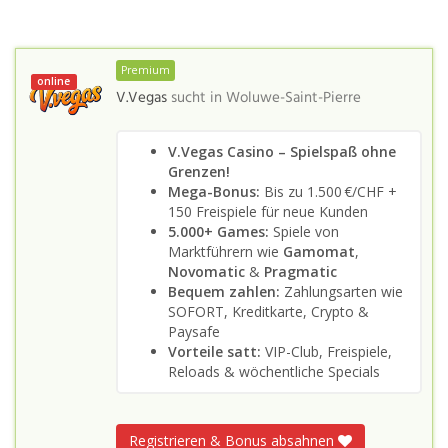
Premium
online
V.Vegas
sucht in
Woluwe-Saint-Pierre
V.Vegas Casino – Spielspaß ohne
Grenzen!
Mega-Bonus:
Bis zu 1.500 €/CHF +
150 Freispiele für neue Kunden
5.000+ Games:
Spiele von
Marktführern wie
Gamomat
,
Novomatic
&
Pragmatic
Bequem zahlen:
Zahlungsarten wie
SOFORT, Kreditkarte, Crypto &
Paysafe
Vorteile satt:
VIP-Club, Freispiele,
Reloads & wöchentliche Specials
Registrieren & Bonus absahnen