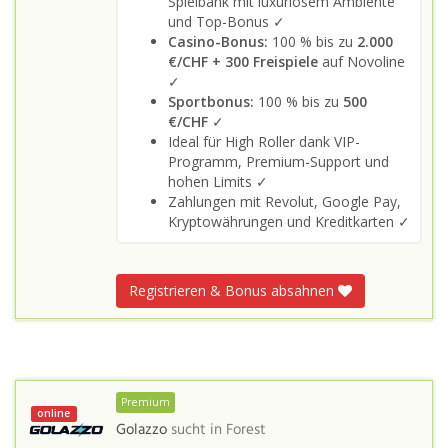
Spielbank mit luxuriösem Ambiente
und Top-Bonus ✓
Casino-Bonus:
100 % bis zu
2.000
€/CHF + 300 Freispiele
auf Novoline
✓
Sportbonus:
100 % bis zu
500
€/CHF
✓
Ideal für High Roller dank VIP-
Programm, Premium-Support und
hohen Limits ✓
Zahlungen mit Revolut, Google Pay,
Kryptowährungen und Kreditkarten ✓
Registrieren & Bonus absahnen
Premium
online
Golazzo
sucht in
Forest