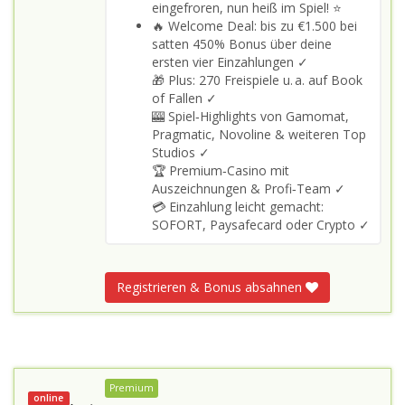
eingefroren, nun heiß im Spiel! ⭐
🔥 Welcome Deal: bis zu €1.500 bei
satten 450% Bonus über deine
ersten vier Einzahlungen ✓
🎁 Plus: 270 Freispiele u. a. auf Book
of Fallen ✓
🎰 Spiel‑Highlights von Gamomat,
Pragmatic, Novoline & weiteren Top
Studios ✓
🏆 Premium‑Casino mit
Auszeichnungen & Profi‑Team ✓
💳 Einzahlung leicht gemacht:
SOFORT, Paysafecard oder Crypto ✓
Registrieren & Bonus absahnen
Premium
online