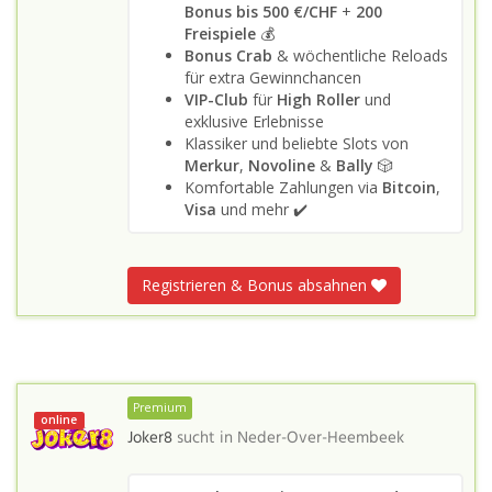
Bonus bis 500 €/CHF
+
200
Freispiele
💰
Bonus Crab
& wöchentliche Reloads
für extra Gewinnchancen
VIP-Club
für
High Roller
und
exklusive Erlebnisse
Klassiker und beliebte Slots von
Merkur
,
Novoline
&
Bally
🎲
Komfortable Zahlungen via
Bitcoin
,
Visa
und mehr ✔️
Registrieren & Bonus absahnen
Premium
online
Joker8
sucht in
Neder-Over-Heembeek