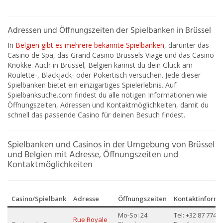
Adressen und Öffnungszeiten der Spielbanken in Brüssel
In
Belgien gibt es mehrere bekannte Spielbanken
, darunter das
Casino de Spa, das Grand Casino Brussels Viage und das Casino
Knokke. Auch in Brüssel, Belgien kannst du dein Glück am
Roulette-, Blackjack- oder Pokertisch versuchen. Jede dieser
Spielbanken bietet ein einzigartiges Spielerlebnis. Auf
Spielbanksuche.com findest du alle nötigen Informationen wie
Öffnungszeiten, Adressen und Kontaktmöglichkeiten, damit du
schnell das passende Casino für deinen Besuch findest.
Spielbanken und Casinos in der Umgebung von Brüssel
und Belgien mit Adresse, Öffnungszeiten und
Kontaktmöglichkeiten
Casino/Spielbank
Adresse
Öffnungszeiten
Kontaktinforma
Mo-So: 24
Tel: +32 87 77477
Rue Royale