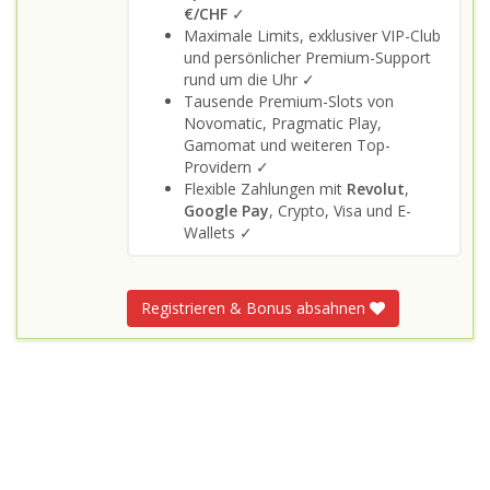
€/CHF
✓
Maximale Limits, exklusiver VIP-Club
und persönlicher Premium-Support
rund um die Uhr ✓
Tausende Premium-Slots von
Novomatic, Pragmatic Play,
Gamomat und weiteren Top-
Providern ✓
Flexible Zahlungen mit
Revolut
,
Google Pay
, Crypto, Visa und E-
Wallets ✓
Registrieren & Bonus absahnen