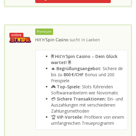
Premium
online
Hit’n’Spin Casino
sucht in
Laeken
🃏 Hit’n’Spin Casino – Dein Glück
wartet! 🃏
🔥
Begrüßungsangebot:
Sichere dir
bis zu
800 €/CHF
Bonus und 200
Freispiele
🎮
Top-Spiele:
Slots führenden
Softwareanbietern wie Novomatic
💳
Sichere Transaktionen:
Ein- und
Auszahlungen mit verschiedenen
Zahlungsmethoden
🏆
VIP-Vorteile:
Profitiere von einem
umfangreichen Treueprogramm