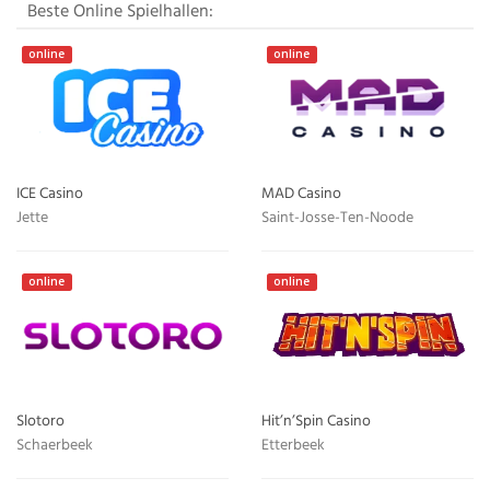
Beste Online Spielhallen:
online
online
ICE Casino
MAD Casino
Jette
Saint-Josse-Ten-Noode
online
online
Slotoro
Hit’n’Spin Casino
Schaerbeek
Etterbeek