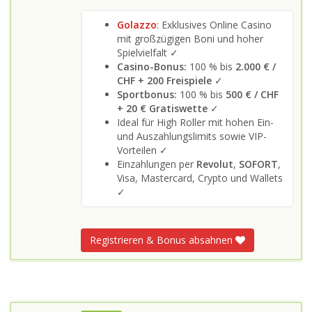
Golazzo
: Exklusives Online Casino
mit großzügigen Boni und hoher
Spielvielfalt ✓
Casino-Bonus:
100 % bis
2.000 € /
CHF + 200 Freispiele
✓
Sportbonus:
100 % bis
500 € / CHF
+ 20 € Gratiswette
✓
Ideal für High Roller mit hohen Ein-
und Auszahlungslimits sowie VIP-
Vorteilen ✓
Einzahlungen per
Revolut
,
SOFORT
,
Visa, Mastercard, Crypto und Wallets
✓
Registrieren & Bonus absahnen