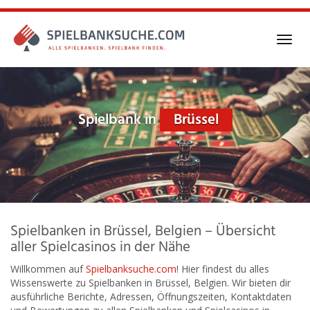
Skip
to
main
Toggl
content
navig
Spielbank in
Brüssel
Spielbanken in Brüssel, Belgien – Übersicht
aller Spielcasinos in der Nähe
Willkommen auf
Spielbanksuche.com
! Hier findest du alles
Wissenswerte zu Spielbanken in Brüssel, Belgien. Wir bieten dir
ausführliche Berichte, Adressen, Öffnungszeiten, Kontaktdaten