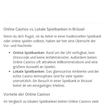
Online Casinos vs. Lokale Spielbanken in Brüssel
Wenn du dich fragst, ob du lieber in einer traditionellen Spielbank
oder online spielen solltest, haben wir hier eine Übersicht der
Vor- und Nachteile:
Online Spielbanken
: Rund um die Uhr verfügbar, kein
Dresscode und keine Anfahrtskosten. Außerdem bieten
Online Casinos oft attraktive Willkommensboni und eine
größere Auswahl an Spielen.
Lokale Spielbanken
: Das glamouröse Ambiente und die
echte Casino-Atmosphäre sind für viele Spieler
unersetzlich. Ein Besuch in einer Spielbank in Brüssel
bietet dir ein einzigartiges Erlebnis.
Vorteile der Online Casinos
Im Vergleich zu lokalen Spielbanken bieten Online Casinos viele