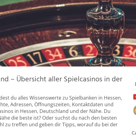
d – Übersicht aller Spielcasinos in der
indest du alles Wissenswerte zu Spielbanken in Hessen,
ichte, Adressen, Öffnungszeiten, Kontaktdaten und
asinos in Hessen, Deutschland und der Nähe. Du
Nähe die beste ist? Oder suchst du nach den besten
ahl zu treffen und geben dir Tipps, worauf du bei der
C