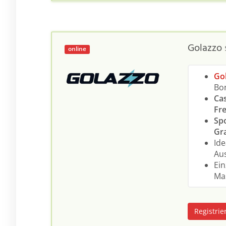
Golazzo
online
Go
Bon
Ca
Fre
Sp
Gr
Ide
Aus
Ei
Mas
Registri