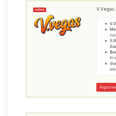
V.Vegas
online
V.V
Me
ne
5.
Ga
Be
Kre
Vor
wöc
Registri