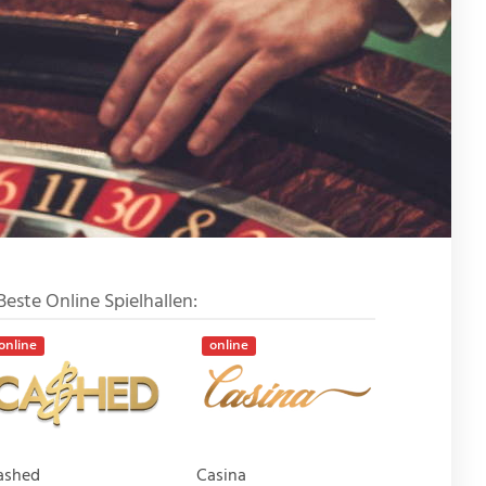
Beste Online Spielhallen:
online
online
ashed
Casina