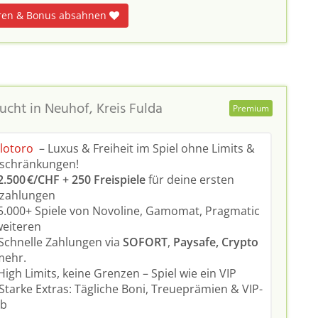
eren & Bonus absahnen
ucht in
Neuhof, Kreis Fulda
Premium
lotoro
– Luxus & Freiheit im Spiel ohne Limits &
nschränkungen!
2.500 €/CHF + 250 Freispiele
für deine ersten
nzahlungen
5.000+ Spiele von Novoline, Gamomat, Pragmatic
weiteren
Schnelle Zahlungen via
SOFORT
,
Paysafe, Crypto
mehr.
High Limits, keine Grenzen – Spiel wie ein VIP
Starke Extras: Tägliche Boni, Treueprämien & VIP-
ub