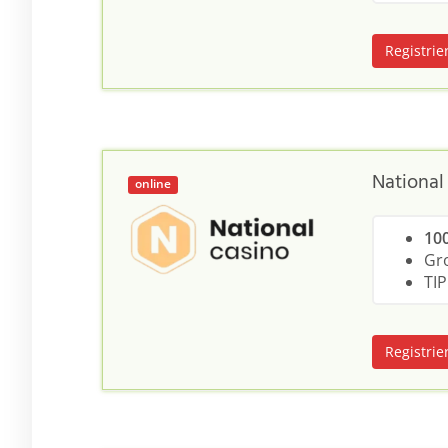
Registri
National
online
10
Gr
TIP
Registri