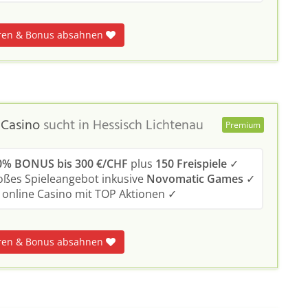
eren & Bonus absahnen
 Casino
sucht in
Hessisch Lichtenau
Premium
0% BONUS bis 300 €/CHF
plus
150 Freispiele
✓
oßes Spieleangebot inkusive
Novomatic Games
✓
 online Casino mit TOP Aktionen ✓
eren & Bonus absahnen