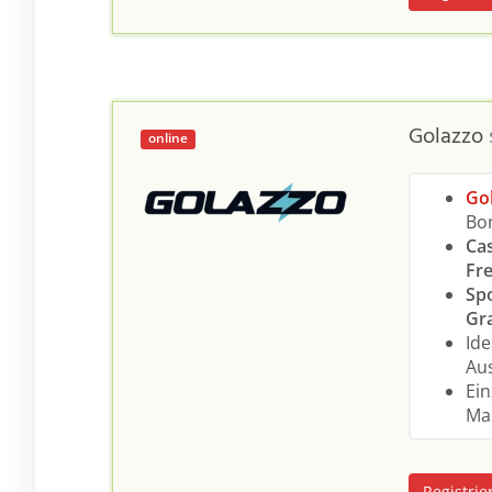
Golazzo
online
Go
Bon
Ca
Fre
Sp
Gr
Ide
Aus
Ei
Mas
Registri