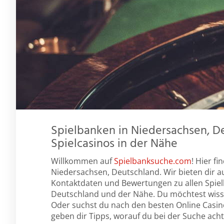
Spielbanken in Niedersachsen, De
Spielcasinos in der Nähe
Willkommen auf
Spielbanksuche.com
! Hier f
Niedersachsen, Deutschland. Wir bieten dir a
Kontaktdaten und Bewertungen zu allen Spiel
Deutschland und der Nähe. Du möchtest wissen
Oder suchst du nach den besten Online Casinos
geben dir Tipps, worauf du bei der Suche achte