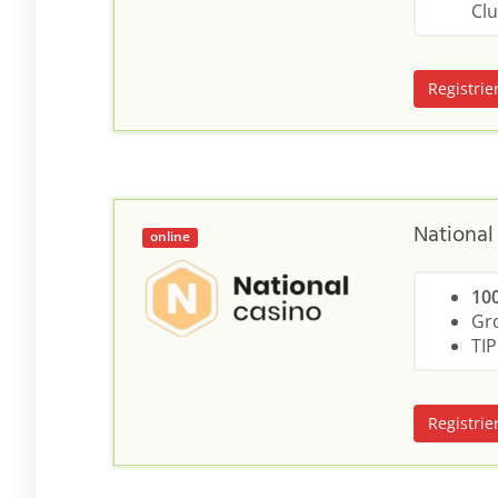
Cl
Registri
National
online
10
Gr
TIP
Registri