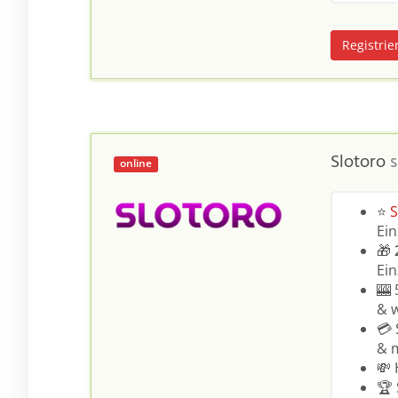
Registri
Slotoro
s
online
⭐
S
Ei
🎁
Ei
🎰 
& 
💳 
& 
💸 
🏆 