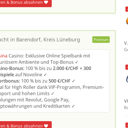
eren & Bonus absahnen
ucht in
Barendorf, Kreis Lüneburg
Premium
V
G
sina
Casino: Exklusive Online Spielbank mit
xuriösem Ambiente und Top-Bonus ✓
sino-Bonus:
100 % bis zu
2.000 €/CHF + 300
ispiele
auf Novoline ✓
ortbonus:
100 % bis zu
500 €/CHF
✓
al für High Roller dank VIP-Programm, Premium-
pport und hohen Limits ✓
lungen mit Revolut, Google Pay,
V
yptowährungen und Kreditkarten ✓
R
eren & Bonus absahnen