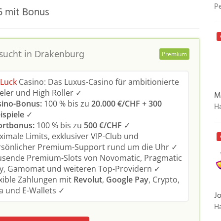
P
6 mit Bonus
sucht in
Drakenburg
Premium
PLuck
Casino: Das Luxus-Casino für ambitionierte
eler und High Roller ✓
M
sino-Bonus:
100 % bis zu
20.000 €/CHF + 300
H
ispiele
✓
ortbonus:
100 % bis zu
500 €/CHF
✓
imale Limits, exklusiver VIP-Club und
rsönlicher Premium-Support rund um die Uhr ✓
usende Premium-Slots von Novomatic, Pragmatic
ay, Gamomat und weiteren Top-Providern ✓
xible Zahlungen mit
Revolut
,
Google Pay
, Crypto,
a und E-Wallets ✓
J
H