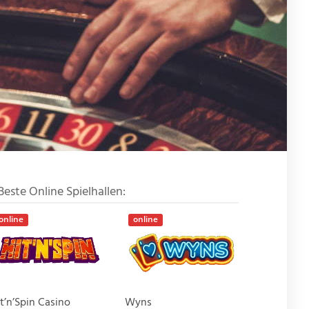
Beste Online Spielhallen:
online
online
t’n’Spin Casino
Wyns