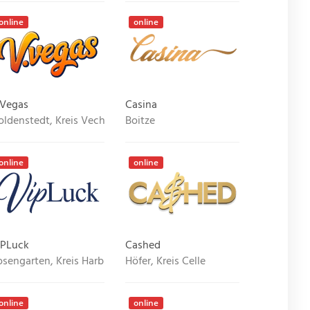
online
online
.Vegas
Casina
oldenstedt, Kreis Vechta
Boitze
online
online
IPLuck
Cashed
osengarten, Kreis Harburg
Höfer, Kreis Celle
online
online