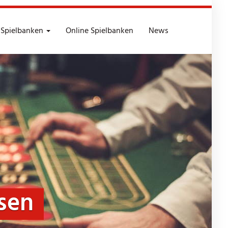
Spielbanken
Online Spielbanken
News
sen