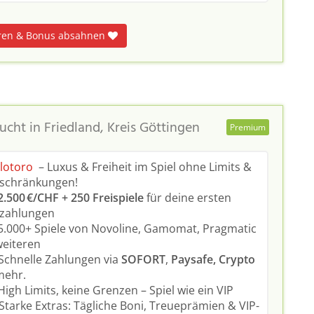
eren & Bonus absahnen
ucht in
Friedland, Kreis Göttingen
Premium
lotoro
– Luxus & Freiheit im Spiel ohne Limits &
nschränkungen!
2.500 €/CHF + 250 Freispiele
für deine ersten
nzahlungen
5.000+ Spiele von Novoline, Gamomat, Pragmatic
weiteren
Schnelle Zahlungen via
SOFORT
,
Paysafe, Crypto
mehr.
High Limits, keine Grenzen – Spiel wie ein VIP
Starke Extras: Tägliche Boni, Treueprämien & VIP-