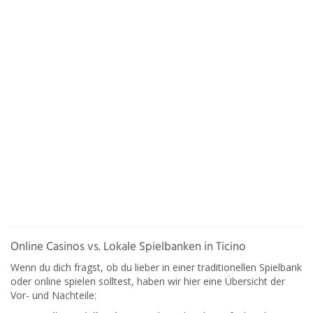
Online Casinos vs. Lokale Spielbanken in Ticino
Wenn du dich fragst, ob du lieber in einer traditionellen Spielbank
oder online spielen solltest, haben wir hier eine Übersicht der
Vor- und Nachteile: