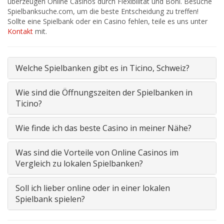
überzeugen Online Casinos durch Flexibilität und Boni. Besuche
Spielbanksuche.com, um die beste Entscheidung zu treffen!
Sollte eine Spielbank oder ein Casino fehlen, teile es uns unter
Kontakt
mit.
Welche Spielbanken gibt es in Ticino, Schweiz?
Wie sind die Öffnungszeiten der Spielbanken in
Ticino?
Wie finde ich das beste Casino in meiner Nähe?
Was sind die Vorteile von Online Casinos im
Vergleich zu lokalen Spielbanken?
Soll ich lieber online oder in einer lokalen
Spielbank spielen?