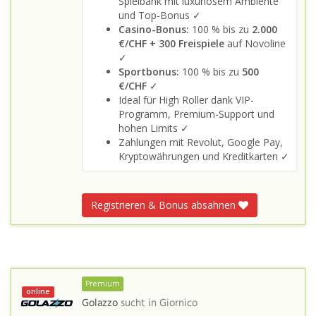
Spielbank mit luxuriösem Ambiente
und Top-Bonus ✓
Casino-Bonus:
100 % bis zu
2.000
€/CHF + 300 Freispiele
auf Novoline
✓
Sportbonus:
100 % bis zu
500
€/CHF
✓
Ideal für High Roller dank VIP-
Programm, Premium-Support und
hohen Limits ✓
Zahlungen mit Revolut, Google Pay,
Kryptowährungen und Kreditkarten ✓
Registrieren & Bonus absahnen
Premium
online
Golazzo
sucht in
Giornico