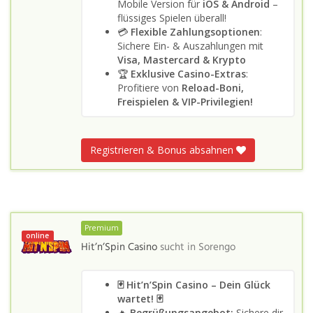
Mobile Version für
iOS & Android
–
flüssiges Spielen überall!
💳
Flexible Zahlungsoptionen
:
Sichere Ein- & Auszahlungen mit
Visa, Mastercard & Krypto
🏆
Exklusive Casino-Extras
:
Profitiere von
Reload-Boni,
Freispielen & VIP-Privilegien!
Registrieren & Bonus absahnen
Premium
online
Hit’n’Spin Casino
sucht in
Sorengo
🃏 Hit’n’Spin Casino – Dein Glück
wartet! 🃏
🔥
Begrüßungsangebot:
Sichere dir