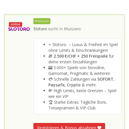
Premium
online
Slotoro
sucht in
Muzzano
⭐ Slotoro – Luxus & Freiheit im Spiel
ohne Limits & Einschränkungen!
🎁
2.500 €/CHF + 250 Freispiele
für
deine ersten Einzahlungen
🎰 5.000+ Spiele von Novoline,
Gamomat, Pragmatic & weiteren
💳 Schnelle Zahlungen via
SOFORT
,
Paysafe, Crypto
& mehr.
💸 High Limits, keine Grenzen – Spiel
wie ein VIP
🏆 Starke Extras: Tägliche Boni,
Treueprämien & VIP-Club
Registrieren & Bonus absahnen