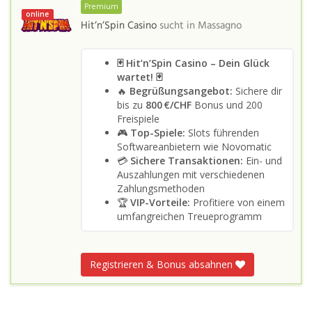
Premium
online
Hit’n’Spin Casino
sucht in
Massagno
🃏 Hit’n’Spin Casino – Dein Glück
wartet! 🃏
🔥
Begrüßungsangebot:
Sichere dir
bis zu
800 €/CHF
Bonus und 200
Freispiele
🎮
Top-Spiele:
Slots führenden
Softwareanbietern wie Novomatic
💳
Sichere Transaktionen:
Ein- und
Auszahlungen mit verschiedenen
Zahlungsmethoden
🏆
VIP-Vorteile:
Profitiere von einem
umfangreichen Treueprogramm
Registrieren & Bonus absahnen