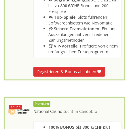
bis zu
800 €/CHF
Bonus und 200
Freispiele
🎮
Top-Spiele:
Slots führenden
Softwareanbietern wie Novomatic
💳
Sichere Transaktionen:
Ein- und
Auszahlungen mit verschiedenen
Zahlungsmethoden
🏆
VIP-Vorteile:
Profitiere von einem
umfangreichen Treueprogramm
Registrieren & Bonus absahnen
Premium
online
National Casino
sucht in
Canobbio
100% BONUS bis 300 €/CHF
plus