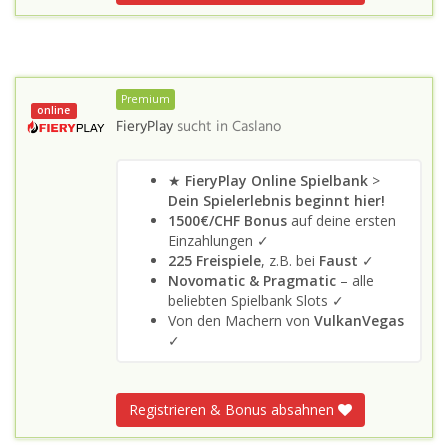
Premium
online
FieryPlay
sucht in
Caslano
★
FieryPlay Online Spielbank
>
Dein Spielerlebnis beginnt hier!
1500€/CHF Bonus
auf deine ersten
Einzahlungen ✓
225 Freispiele
, z.B. bei
Faust
✓
Novomatic & Pragmatic
– alle
beliebten Spielbank Slots ✓
Von den Machern von
VulkanVegas
✓
Registrieren & Bonus absahnen