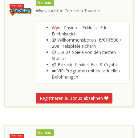
Premium
online
Wyns
sucht in
Torricella-Taverne
Wyns
Casino – Exklusiv, Edel,
Erlebnisreich!
🎁 Willkommensbonus:
€/CHF500 +
200 Freispiele
sichern
🎲 5.500+ Spiele von den besten
Studios
💳 Bezahle flexibel: Fiat & Crypto
👑 VIP-Programm mit individuellen
Belohnungen
Registrieren & Bonus absahnen
Premium
online