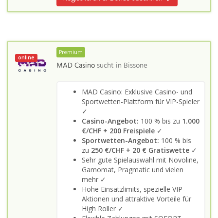
Premium
online
MAD Casino
sucht in
Bissone
MAD Casino: Exklusive Casino- und
Sportwetten-Plattform für VIP-Spieler
✓
Casino-Angebot:
100 % bis zu
1.000
€/CHF + 200 Freispiele
✓
Sportwetten-Angebot:
100 % bis
zu
250 €/CHF + 20 € Gratiswette
✓
Sehr gute Spielauswahl mit Novoline,
Gamomat, Pragmatic und vielen
mehr ✓
Hohe Einsatzlimits, spezielle VIP-
Aktionen und attraktive Vorteile für
High Roller ✓