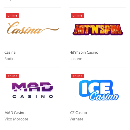
online
online
Casina
Hit’n’Spin Casino
Bodio
Losone
online
online
MAD Casino
ICE Casino
Vico Morcote
Vernate