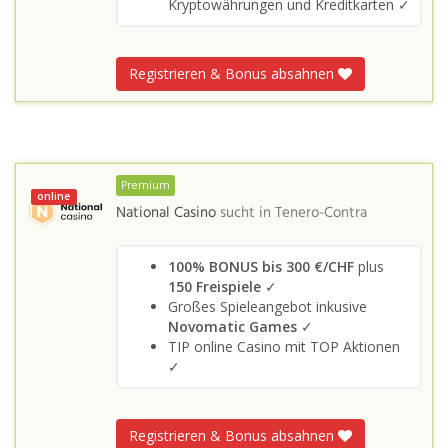
Kryptowährungen und Kreditkarten ✓
Registrieren & Bonus absahnen
Premium
online
National Casino
sucht in
Tenero-Contra
100% BONUS bis 300 €/CHF
plus
150 Freispiele
✓
Großes Spieleangebot inkusive
Novomatic Games
✓
TIP online Casino mit TOP Aktionen
✓
Registrieren & Bonus absahnen