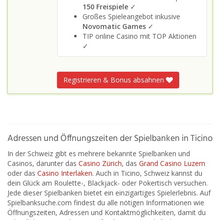
150 Freispiele
✓
Großes Spieleangebot inkusive
Novomatic Games
✓
TIP online Casino mit TOP Aktionen
✓
Registrieren & Bonus absahnen
Adressen und Öffnungszeiten der Spielbanken in Ticino
In der Schweiz gibt es mehrere bekannte Spielbanken und
Casinos, darunter das
Casino Zürich
, das
Grand Casino Luzern
oder das
Casino Interlaken
. Auch in Ticino, Schweiz kannst du
dein Glück am Roulette-, Blackjack- oder Pokertisch versuchen.
Jede dieser Spielbanken bietet ein einzigartiges Spielerlebnis. Auf
Spielbanksuche.com findest du alle nötigen Informationen wie
Öffnungszeiten, Adressen und Kontaktmöglichkeiten, damit du