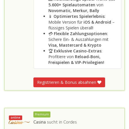
5.600+ Spielautomaten
von
Novomatic, Merkur, Bally
📱
Optimiertes Spielerlebnis
:
Mobile Version für
iOS & Android
–
flüssiges Spielen überall!
💳
Flexible Zahlungsoptionen
:
Sichere Ein- & Auszahlungen mit
Visa, Mastercard & Krypto
🏆
Exklusive Casino-Extras
:
Profitiere von
Reload-Boni,
Freispielen & VIP-Privilegien!
Registrieren & Bonus absahnen
Premium
online
Casina
sucht in
Cordes