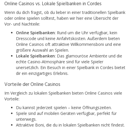
Online Casinos vs. Lokale Spielbanken in Cordes
Wenn du dich fragst, ob du lieber in einer traditionellen Spielbank
oder online spielen solltest, haben wir hier eine Übersicht der
Vor- und Nachteile:
Online Spielbanken
: Rund um die Uhr verfügbar, kein
Dresscode und keine Anfahrtskosten. Außerdem bieten
Online Casinos oft attraktive Willkommensboni und eine
größere Auswahl an Spielen.
Lokale Spielbanken
: Das glamouröse Ambiente und die
echte Casino-Atmosphäre sind für viele Spieler
unersetzlich. Ein Besuch in einer Spielbank in Cordes bietet
dir ein einzigartiges Erlebnis.
Vorteile der Online Casinos
Im Vergleich zu lokalen Spielbanken bieten Online Casinos viele
Vorteile:
Du kannst jederzeit spielen – keine Öffnungszeiten.
Spiele sind auf mobilen Geräten verfügbar, perfekt für
unterwegs.
Attraktive Boni, die du in lokalen Spielbanken nicht findest.