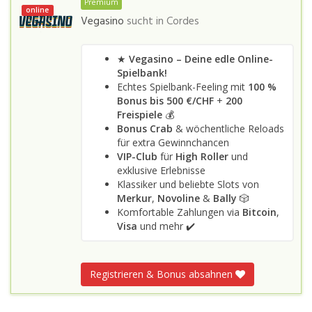
Premium
online
Vegasino
sucht in
Cordes
★
Vegasino – Deine edle Online-
Spielbank!
Echtes Spielbank-Feeling mit
100 %
Bonus bis 500 €/CHF
+
200
Freispiele
💰
Bonus Crab
& wöchentliche Reloads
für extra Gewinnchancen
VIP-Club
für
High Roller
und
exklusive Erlebnisse
Klassiker und beliebte Slots von
Merkur
,
Novoline
&
Bally
🎲
Komfortable Zahlungen via
Bitcoin
,
Visa
und mehr ✔️
Registrieren & Bonus absahnen