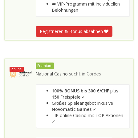
👑 VIP-Programm mit individuellen
Belohnungen
Registrieren & Bonus absahnen
Premium
online
National Casino
sucht in
Cordes
100% BONUS bis 300 €/CHF
plus
150 Freispiele
✓
Großes Spieleangebot inkusive
Novomatic Games
✓
TIP online Casino mit TOP Aktionen
✓