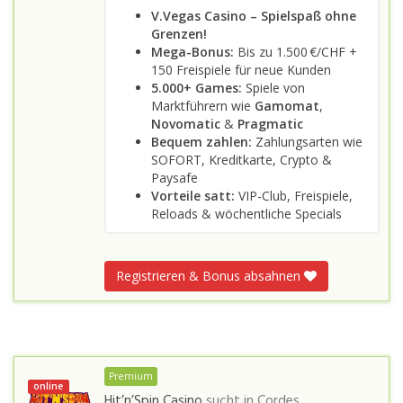
V.Vegas Casino – Spielspaß ohne
Grenzen!
Mega-Bonus:
Bis zu 1.500 €/CHF +
150 Freispiele für neue Kunden
5.000+ Games:
Spiele von
Marktführern wie
Gamomat
,
Novomatic
&
Pragmatic
Bequem zahlen:
Zahlungsarten wie
SOFORT, Kreditkarte, Crypto &
Paysafe
Vorteile satt:
VIP-Club, Freispiele,
Reloads & wöchentliche Specials
Registrieren & Bonus absahnen
Premium
online
Hit’n’Spin Casino
sucht in
Cordes