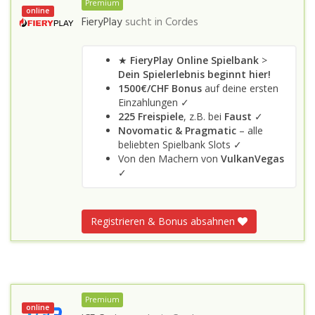
Premium
online
FieryPlay
sucht in
Cordes
★
FieryPlay Online Spielbank
>
Dein Spielerlebnis beginnt hier!
1500€/CHF Bonus
auf deine ersten
Einzahlungen ✓
225 Freispiele
, z.B. bei
Faust
✓
Novomatic & Pragmatic
– alle
beliebten Spielbank Slots ✓
Von den Machern von
VulkanVegas
✓
Registrieren & Bonus absahnen
Premium
online