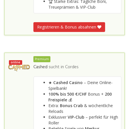
🏆 Starke Extras: Tägliche Boni,
Treueprämien & VIP-Club
Registrieren & Bonus absahnen
Premium
online
Cashed
sucht in
Cordes
★
Cashed Casino
– Deine Online-
Spielbank!
100% bis 500 €/CHF
Bonus +
200
Freispiele
💰
Extra:
Bonus Crab
& wöchentliche
Reloads
Exklusiver
VIP-Club
– perfekt für High
Roller
Beliebte Spiele von
Merkur
,