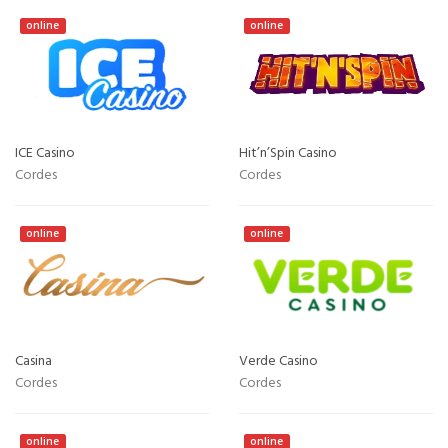
online
online
ICE Casino
Hit’n’Spin Casino
Cordes
Cordes
online
online
Casina
Verde Casino
Cordes
Cordes
online
online