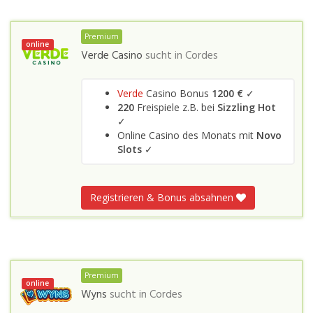
Premium
online
Verde Casino
sucht in
Cordes
Verde
Casino Bonus
1200 €
✓
220
Freispiele z.B. bei
Sizzling Hot
✓
Online Casino des Monats mit
Novo
Slots
✓
Registrieren & Bonus absahnen
Premium
online
Wyns
sucht in
Cordes