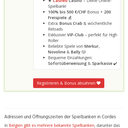
★
Cashed
Casino
– Deine Online-
Spielbank!
100% bis 500 €/CHF
Bonus +
200
Freispiele
💰
Extra:
Bonus Crab
& wöchentliche
Reloads
Exklusiver
VIP-Club
– perfekt für High
Roller
Beliebte Spiele von
Merkur
,
Novoline
&
Bally
🎲
Bequeme Einzahlungen:
Sofortüberweisung
&
Sparkasse
✔️
Registrieren & Bonus absahnen
Adressen und Öffnungszeiten der Spielbanken in Cordes
In
Belgien gibt es mehrere bekannte Spielbanken
, darunter das