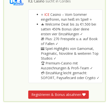
ICE Casino
sucht in
Cordes
⭐
ICE
Casino – Vom Sommer
eingefroren, nun heiß im Spiel! ⭐
🔥 Welcome Deal: bis zu €1.500 bei
satten 450% Bonus über deine
ersten vier Einzahlungen ✓
🎁 Plus: 270 Freispiele u. a. auf Book
of Fallen ✓
🎰 Spiel‑Highlights von Gamomat,
Pragmatic, Novoline & weiteren Top
Studios ✓
🏆 Premium‑Casino mit
Auszeichnungen & Profi‑Team ✓
💳 Einzahlung leicht gemacht:
SOFORT, Paysafecard oder Crypto ✓
Registrieren & Bonus absahnen