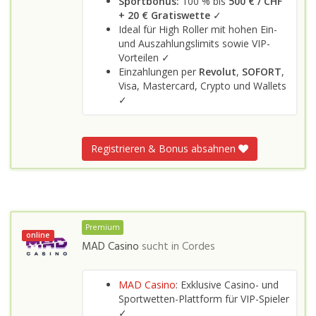
Sportbonus:
100 % bis
500 € / CHF
+ 20 € Gratiswette
✓
Ideal für High Roller mit hohen Ein-
und Auszahlungslimits sowie VIP-
Vorteilen ✓
Einzahlungen per
Revolut
,
SOFORT
,
Visa, Mastercard, Crypto und Wallets
✓
Registrieren & Bonus absahnen
Premium
online
MAD Casino
sucht in
Cordes
MAD Casino
: Exklusive Casino- und
Sportwetten-Plattform für VIP-Spieler
✓