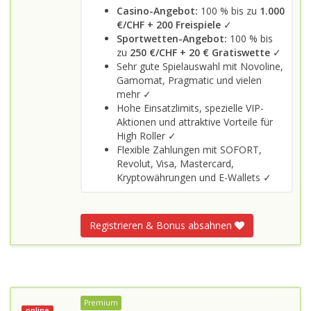
Casino-Angebot:
100 % bis zu
1.000
€/CHF + 200 Freispiele
✓
Sportwetten-Angebot:
100 % bis
zu
250 €/CHF + 20 € Gratiswette
✓
Sehr gute Spielauswahl mit Novoline,
Gamomat, Pragmatic und vielen
mehr ✓
Hohe Einsatzlimits, spezielle VIP-
Aktionen und attraktive Vorteile für
High Roller ✓
Flexible Zahlungen mit SOFORT,
Revolut, Visa, Mastercard,
Kryptowährungen und E-Wallets ✓
Registrieren & Bonus absahnen
Premium
online