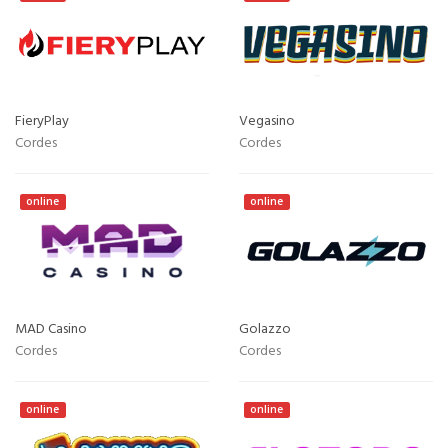
FieryPlay
Vegasino
Cordes
Cordes
online
online
MAD Casino
Golazzo
Cordes
Cordes
online
online