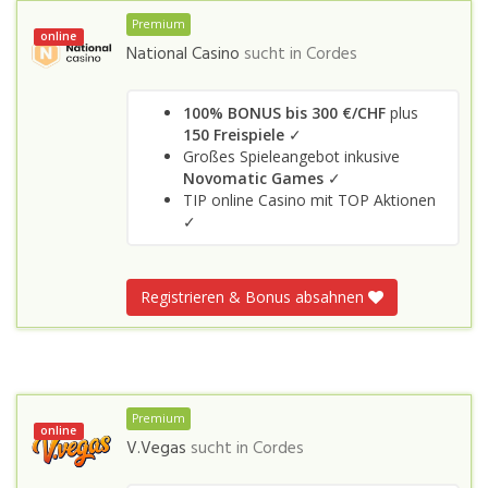
Premium
online
National Casino
sucht in
Cordes
100% BONUS bis 300 €/CHF
plus
150 Freispiele
✓
Großes Spieleangebot inkusive
Novomatic Games
✓
TIP online Casino mit TOP Aktionen
✓
Registrieren & Bonus absahnen
Premium
online
V.Vegas
sucht in
Cordes