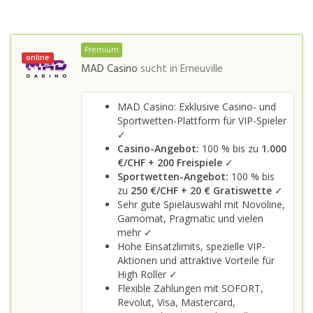
Premium
online
MAD Casino
sucht in
Erneuville
MAD Casino: Exklusive Casino- und
Sportwetten-Plattform für VIP-Spieler
✓
Casino-Angebot:
100 % bis zu
1.000
€/CHF + 200 Freispiele
✓
Sportwetten-Angebot:
100 % bis
zu
250 €/CHF + 20 € Gratiswette
✓
Sehr gute Spielauswahl mit Novoline,
Gamomat, Pragmatic und vielen
mehr ✓
Hohe Einsatzlimits, spezielle VIP-
Aktionen und attraktive Vorteile für
High Roller ✓
Flexible Zahlungen mit SOFORT,
Revolut, Visa, Mastercard,