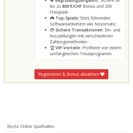
🔥
Begrüßungsangebot:
Sichere dir
bis zu
800 €/CHF
Bonus und 200
Freispiele
🎮
Top-Spiele:
Slots führenden
Softwareanbietern wie Novomatic
💳
Sichere Transaktionen:
Ein- und
Auszahlungen mit verschiedenen
Zahlungsmethoden
🏆
VIP-Vorteile:
Profitiere von einem
umfangreichen Treueprogramm
Registrieren & Bonus absahnen
Beste Online Spielhallen: