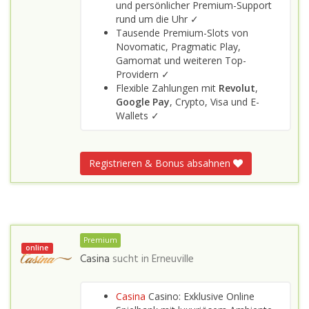
und persönlicher Premium-Support
rund um die Uhr ✓
Tausende Premium-Slots von
Novomatic, Pragmatic Play,
Gamomat und weiteren Top-
Providern ✓
Flexible Zahlungen mit
Revolut
,
Google Pay
, Crypto, Visa und E-
Wallets ✓
Registrieren & Bonus absahnen
Premium
online
Casina
sucht in
Erneuville
Casina
Casino: Exklusive Online