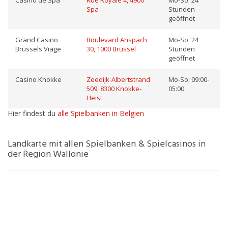
Casino de Spa
Rue Royale 4, 4900
Mo-So: 24
Spa
Stunden
geöffnet
Grand Casino
Boulevard Anspach
Mo-So: 24
Brussels Viage
30, 1000 Brüssel
Stunden
geöffnet
Casino Knokke
Zeedijk-Albertstrand
Mo-So: 09:00-
509, 8300 Knokke-
05:00
Heist
Hier findest du
alle Spielbanken in Belgien
Landkarte mit allen Spielbanken & Spielcasinos in
der Region Wallonie