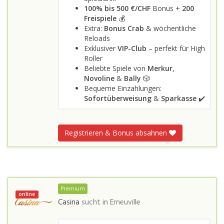
100% bis 500 €/CHF
Bonus +
200
Freispiele
💰
Extra:
Bonus Crab
& wöchentliche
Reloads
Exklusiver
VIP-Club
– perfekt für High
Roller
Beliebte Spiele von
Merkur
,
Novoline
&
Bally
🎲
Bequeme Einzahlungen:
Sofortüberweisung
&
Sparkasse
✔️
Registrieren & Bonus absahnen
Premium
online
Casina
sucht in
Erneuville