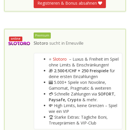
Registrieren & Bonus absahnen
Premium
online
Slotoro
sucht in
Erneuville
⭐
Slotoro
– Luxus & Freiheit im Spiel
ohne Limits & Einschränkungen!
🎁
2.500 €/CHF + 250 Freispiele
für
deine ersten Einzahlungen
🎰 5.000+ Spiele von Novoline,
Gamomat, Pragmatic & weiteren
💳 Schnelle Zahlungen via
SOFORT
,
Paysafe, Crypto
& mehr.
💸 High Limits, keine Grenzen – Spiel
wie ein VIP
🏆 Starke Extras: Tägliche Boni,
Treueprämien & VIP-Club