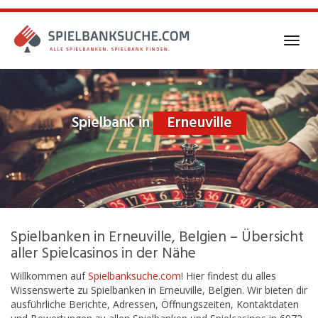
Skip
to
main
Toggl
content
navig
Spielbank in
Erneuville
Spielbanken in Erneuville, Belgien – Übersicht
aller Spielcasinos in der Nähe
Willkommen auf
Spielbanksuche.com
! Hier findest du alles
Wissenswerte zu Spielbanken in Erneuville, Belgien. Wir bieten dir
ausführliche Berichte, Adressen, Öffnungszeiten, Kontaktdaten