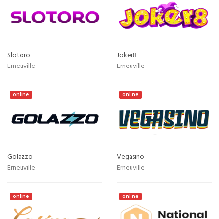
Slotoro
Joker8
Erneuville
Erneuville
online
online
Golazzo
Vegasino
Erneuville
Erneuville
online
online