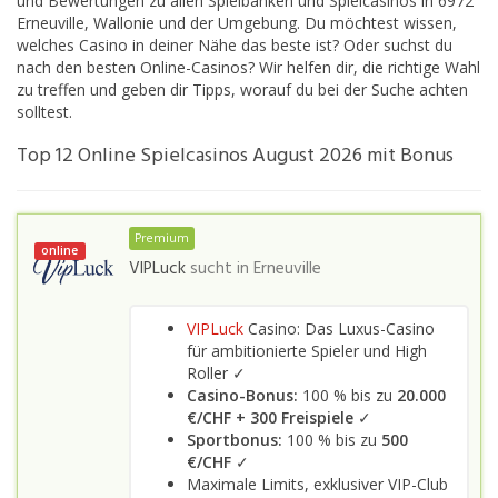
und Bewertungen zu allen Spielbanken und Spielcasinos in 6972
Erneuville, Wallonie und der Umgebung. Du möchtest wissen,
welches Casino in deiner Nähe das beste ist? Oder suchst du
nach den besten Online-Casinos? Wir helfen dir, die richtige Wahl
zu treffen und geben dir Tipps, worauf du bei der Suche achten
solltest.
Top 12 Online Spielcasinos August 2026 mit Bonus
Premium
online
VIPLuck
sucht in
Erneuville
VIPLuck
Casino: Das Luxus-Casino
für ambitionierte Spieler und High
Roller ✓
Casino-Bonus:
100 % bis zu
20.000
€/CHF + 300 Freispiele
✓
Sportbonus:
100 % bis zu
500
€/CHF
✓
Maximale Limits, exklusiver VIP-Club