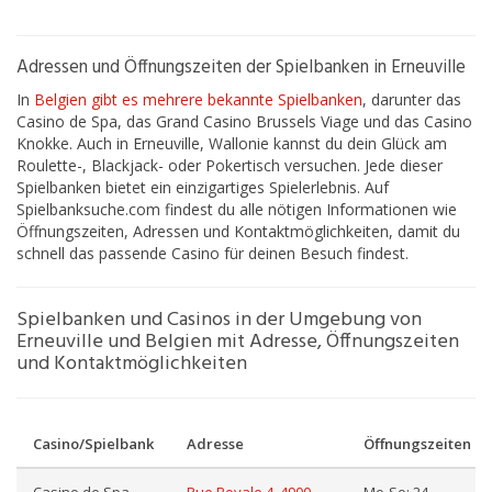
Adressen und Öffnungszeiten der Spielbanken in Erneuville
In
Belgien gibt es mehrere bekannte Spielbanken
, darunter das
Casino de Spa, das Grand Casino Brussels Viage und das Casino
Knokke. Auch in Erneuville, Wallonie kannst du dein Glück am
Roulette-, Blackjack- oder Pokertisch versuchen. Jede dieser
Spielbanken bietet ein einzigartiges Spielerlebnis. Auf
Spielbanksuche.com findest du alle nötigen Informationen wie
Öffnungszeiten, Adressen und Kontaktmöglichkeiten, damit du
schnell das passende Casino für deinen Besuch findest.
Spielbanken und Casinos in der Umgebung von
Erneuville und Belgien mit Adresse, Öffnungszeiten
und Kontaktmöglichkeiten
Casino/Spielbank
Adresse
Öffnungszeiten