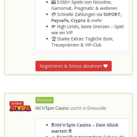
🎰 5.000+ Spiele von Novoline,
Gamomat, Pragmatic & weiteren
💳 Schnelle Zahlungen via
SOFORT
,
Paysafe, Crypto
& mehr.
💸 High Limits, keine Grenzen – Spiel
wie ein VIP
🏆 Starke Extras: Tägliche Boni,
Treueprämien & VIP-Club
Registrieren & Bonus absahnen
Premium
online
Hit’n’Spin Casino
sucht in
Erneuville
🃏 Hit’n’Spin Casino – Dein Glück
wartet! 🃏