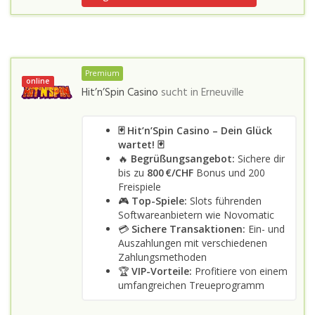
Premium
online
Hit’n’Spin Casino
sucht in
Erneuville
🃏 Hit’n’Spin Casino – Dein Glück
wartet! 🃏
🔥
Begrüßungsangebot:
Sichere dir
bis zu
800 €/CHF
Bonus und 200
Freispiele
🎮
Top-Spiele:
Slots führenden
Softwareanbietern wie Novomatic
💳
Sichere Transaktionen:
Ein- und
Auszahlungen mit verschiedenen
Zahlungsmethoden
🏆
VIP-Vorteile:
Profitiere von einem
umfangreichen Treueprogramm