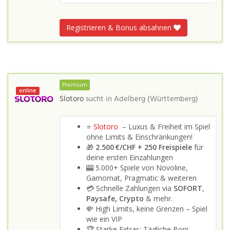
Registrieren & Bonus absahnen
Premium
online
Slotoro
sucht in
Adelberg (Württemberg)
⭐
Slotoro
– Luxus & Freiheit im Spiel
ohne Limits & Einschränkungen!
🎁
2.500 €/CHF + 250 Freispiele
für
deine ersten Einzahlungen
🎰 5.000+ Spiele von Novoline,
Gamomat, Pragmatic & weiteren
💳 Schnelle Zahlungen via
SOFORT
,
Paysafe, Crypto
& mehr.
💸 High Limits, keine Grenzen – Spiel
wie ein VIP
🏆 Starke Extras: Tägliche Boni,