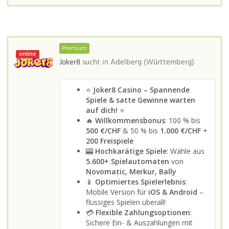
Premium
online
Joker8
sucht in
Adelberg (Württemberg)
⭐
Joker8 Casino – Spannende
Spiele & satte Gewinne warten
auf dich!
⭐
🔥
Willkommensbonus
: 100 % bis
500 €/CHF
& 50 % bis
1.000 €/CHF
+
200 Freispiele
🎰
Hochkarätige Spiele
: Wähle aus
5.600+ Spielautomaten
von
Novomatic, Merkur, Bally
📱
Optimiertes Spielerlebnis
:
Mobile Version für
iOS & Android
–
flüssiges Spielen überall!
💳
Flexible Zahlungsoptionen
:
Sichere Ein- & Auszahlungen mit