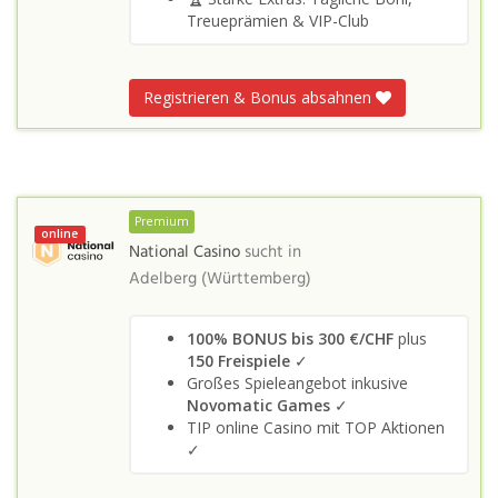
Treueprämien & VIP-Club
Registrieren & Bonus absahnen
Premium
online
National Casino
sucht in
Adelberg (Württemberg)
100% BONUS bis 300 €/CHF
plus
150 Freispiele
✓
Großes Spieleangebot inkusive
Novomatic Games
✓
TIP online Casino mit TOP Aktionen
✓