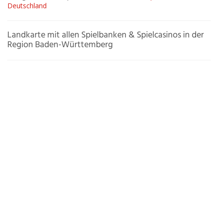
Deutschland
Landkarte mit allen Spielbanken & Spielcasinos in der
Region Baden-Württemberg