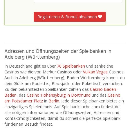
Registrieren & Bonus absahnen
Adressen und Öffnungszeiten der Spielbanken in
Adelberg (Württemberg)
In Deutschland gibt es über
70 Spielbanken
und zahlreiche
Casinos wie die von Merkur Casinos oder
Vulkan Vegas
Casinos.
Auch in Adelberg (Württemberg), Baden-Württemberg kannst du
dein Glück am Roulette-, Blackjack- oder Pokertisch versuchen.
Zu den bekanntesten Spielbanken zählen das
Casino Baden-
Baden
, das
Casino Hohensyburg in Dortmund
und das
Casino
am Potsdamer Platz
in
Berlin
. Jede dieser Spielbanken bietet ein
einzigartiges Spielerlebnis. Auf Spielbanksuche.com findest du
alle nötigen Informationen wie Öffnungszeiten, Adressen und
Kontaktmöglichkeiten, damit du schnell die perfekte Spielbank
für deinen Besuch findest.