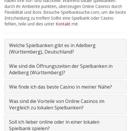
haben ihre Vor- und Nachteile. Während lokale Spielbanken
durch ihr Ambiente punkten, überzeugen Online Casinos durch
Flexibilität und Boni. Besuche Spielbanksuche.com, um die beste
Entscheidung zu treffen! Sollte eine Spielbank oder Casino
fehlen, teile und dies unter
Kontakt
mit.
Welche Spielbanken gibt es in Adelberg
(Württemberg), Deutschland?
Wie sind die Öffnungszeiten der Spielbanken in
Adelberg (Württemberg)?
Wie finde ich das beste Casino in meiner Nähe?
Was sind die Vorteile von Online Casinos im
Vergleich zu lokalen Spielbanken?
Soll ich lieber online oder in einer lokalen
Spielbank spielen?