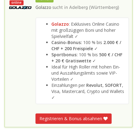
online
Golazzo
sucht in
Adelberg (Württemberg)
Golazzo
: Exklusives Online Casino
mit großzügigen Boni und hoher
Spielvielfalt ✓
Casino-Bonus:
100 % bis
2.000 € /
CHF + 200 Freispiele
✓
Sportbonus:
100 % bis
500 € / CHF
+ 20 € Gratiswette
✓
Ideal für High Roller mit hohen Ein-
und Auszahlungslimits sowie VIP-
Vorteilen ✓
Einzahlungen per
Revolut
,
SOFORT
,
Visa, Mastercard, Crypto und Wallets
✓
Registrieren & Bonus absahnen