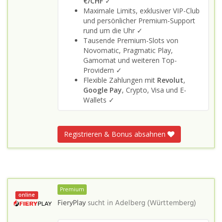
€/CHF
✓
Maximale Limits, exklusiver VIP-Club
und persönlicher Premium-Support
rund um die Uhr ✓
Tausende Premium-Slots von
Novomatic, Pragmatic Play,
Gamomat und weiteren Top-
Providern ✓
Flexible Zahlungen mit
Revolut
,
Google Pay
, Crypto, Visa und E-
Wallets ✓
Registrieren & Bonus absahnen
Premium
online
FieryPlay
sucht in
Adelberg (Württemberg)