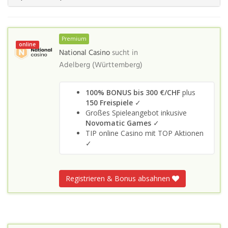
Premium
online
National Casino
sucht in
Adelberg (Württemberg)
100% BONUS bis 300 €/CHF
plus
150 Freispiele
✓
Großes Spieleangebot inkusive
Novomatic Games
✓
TIP online Casino mit TOP Aktionen
✓
Registrieren & Bonus absahnen