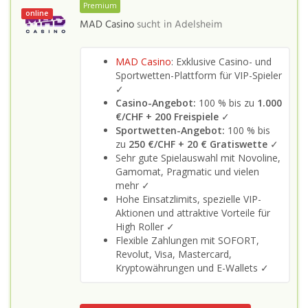
Premium
online
MAD Casino
sucht in
Adelsheim
MAD Casino
: Exklusive Casino- und
Sportwetten-Plattform für VIP-Spieler
✓
Casino-Angebot:
100 % bis zu
1.000
€/CHF + 200 Freispiele
✓
Sportwetten-Angebot:
100 % bis
zu
250 €/CHF + 20 € Gratiswette
✓
Sehr gute Spielauswahl mit Novoline,
Gamomat, Pragmatic und vielen
mehr ✓
Hohe Einsatzlimits, spezielle VIP-
Aktionen und attraktive Vorteile für
High Roller ✓
Flexible Zahlungen mit SOFORT,
Revolut, Visa, Mastercard,
Kryptowährungen und E-Wallets ✓