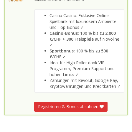
Casina Casino: Exklusive Online
Spielbank mit luxuriösem Ambiente
und Top-Bonus ✓
Casino-Bonus:
100 % bis zu
2.000
€/CHF + 300 Freispiele
auf Novoline
✓
Sportbonus:
100 % bis zu
500
€/CHF
✓
Ideal für High Roller dank VIP-
Programm, Premium-Support und
hohen Limits ✓
Zahlungen mit Revolut, Google Pay,
Kryptowährungen und Kreditkarten ✓
Registrieren & Bonus absahnen