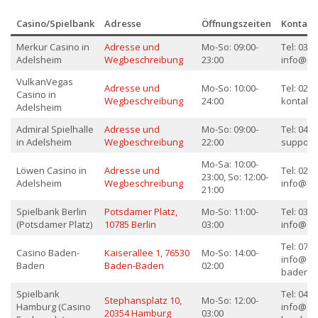
Casino/Spielbank
Adresse
Öffnungszeiten
Kontakt
Merkur Casino in
Adresse und
Mo-So: 09:00-
Tel: 030
Adelsheim
Wegbeschreibung
23:00
info@me
VulkanVegas
Adresse und
Mo-So: 10:00-
Tel: 021
Casino in
Wegbeschreibung
24:00
kontakt
Adelsheim
Admiral Spielhalle
Adresse und
Mo-So: 09:00-
Tel: 040
in Adelsheim
Wegbeschreibung
22:00
support
Mo-Sa: 10:00-
Löwen Casino in
Adresse und
Tel: 022
23:00, So: 12:00-
Adelsheim
Wegbeschreibung
info@lo
21:00
Spielbank Berlin
Potsdamer Platz,
Mo-So: 11:00-
Tel: 030-
(Potsdamer Platz)
10785 Berlin
03:00
info@spi
Tel: 0722
Casino Baden-
Kaiserallee 1, 76530
Mo-So: 14:00-
info@ca
Baden
Baden-Baden
02:00
baden.d
Spielbank
Tel: 040-
Stephansplatz 10,
Mo-So: 12:00-
Hamburg (Casino
info@sp
20354 Hamburg
03:00