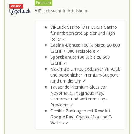
Premium
online
VIPLuck
sucht in
Adelsheim
VIPLuck Casino: Das Luxus-Casino
für ambitionierte Spieler und High
Roller ✓
Casino-Bonus:
100 % bis zu
20.000
€/CHF + 300 Freispiele
✓
Sportbonus:
100 % bis zu
500
€/CHF
✓
Maximale Limits, exklusiver VIP-Club
und persönlicher Premium-Support
rund um die Uhr ✓
Tausende Premium-Slots von
Novomatic, Pragmatic Play,
Gamomat und weiteren Top-
Providern ✓
Flexible Zahlungen mit
Revolut
,
Google Pay
, Crypto, Visa und E-
Wallets ✓