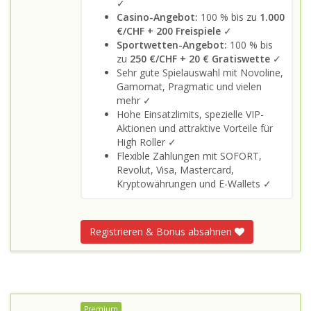
✓
Casino-Angebot:
100 % bis zu
1.000
€/CHF + 200 Freispiele
✓
Sportwetten-Angebot:
100 % bis
zu
250 €/CHF + 20 € Gratiswette
✓
Sehr gute Spielauswahl mit Novoline,
Gamomat, Pragmatic und vielen
mehr ✓
Hohe Einsatzlimits, spezielle VIP-
Aktionen und attraktive Vorteile für
High Roller ✓
Flexible Zahlungen mit SOFORT,
Revolut, Visa, Mastercard,
Kryptowährungen und E-Wallets ✓
Registrieren & Bonus absahnen
Premium