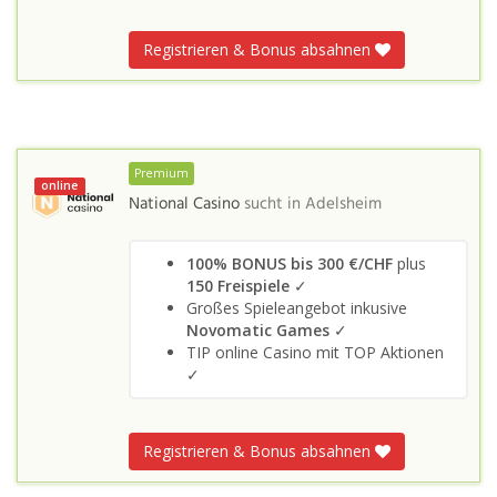
Registrieren & Bonus absahnen
Premium
online
National Casino
sucht in
Adelsheim
100% BONUS bis 300 €/CHF
plus
150 Freispiele
✓
Großes Spieleangebot inkusive
Novomatic Games
✓
TIP online Casino mit TOP Aktionen
✓
Registrieren & Bonus absahnen