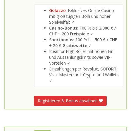
Golazzo
: Exklusives Online Casino
mit großzügigen Boni und hoher
Spielvielfalt ✓
Casino-Bonus:
100 % bis
2.000 € /
CHF + 200 Freispiele
✓
Sportbonus:
100 % bis
500 € / CHF
+ 20 € Gratiswette
✓
Ideal für High Roller mit hohen Ein-
und Auszahlungslimits sowie VIP-
Vorteilen ✓
Einzahlungen per
Revolut
,
SOFORT
,
Visa, Mastercard, Crypto und Wallets
✓
Registrieren & Bonus absahnen