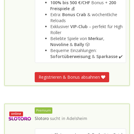
100% bis 500 €/CHF
Bonus +
200
Freispiele
💰
Extra:
Bonus Crab
& wöchentliche
Reloads
Exklusiver
VIP-Club
– perfekt für High
Roller
Beliebte Spiele von
Merkur
,
Novoline
&
Bally
🎲
Bequeme Einzahlungen:
Sofortüberweisung
&
Sparkasse
✔️
Registrieren & Bonus absahnen
Premium
online
Slotoro
sucht in
Adelsheim