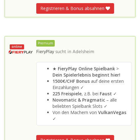
Registrieren & Bonus absahnen
Premium
online
FieryPlay
sucht in
Adelsheim
★
FieryPlay Online Spielbank
>
Dein Spielerlebnis beginnt hier!
1500€/CHF Bonus
auf deine ersten
Einzahlungen ✓
225 Freispiele
, z.B. bei
Faust
✓
Novomatic & Pragmatic
– alle
beliebten Spielbank Slots ✓
Von den Machern von
VulkanVegas
✓