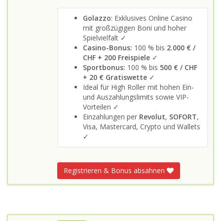
Golazzo
: Exklusives Online Casino
mit großzügigen Boni und hoher
Spielvielfalt ✓
Casino-Bonus:
100 % bis
2.000 € /
CHF + 200 Freispiele
✓
Sportbonus:
100 % bis
500 € / CHF
+ 20 € Gratiswette
✓
Ideal für High Roller mit hohen Ein-
und Auszahlungslimits sowie VIP-
Vorteilen ✓
Einzahlungen per
Revolut
,
SOFORT
,
Visa, Mastercard, Crypto und Wallets
✓
Registrieren & Bonus absahnen