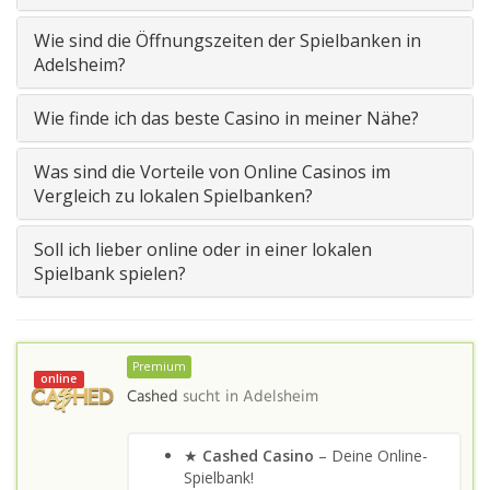
Wie sind die Öffnungszeiten der Spielbanken in
Adelsheim?
Wie finde ich das beste Casino in meiner Nähe?
Was sind die Vorteile von Online Casinos im
Vergleich zu lokalen Spielbanken?
Soll ich lieber online oder in einer lokalen
Spielbank spielen?
Premium
online
Cashed
sucht in
Adelsheim
★
Cashed Casino
– Deine Online-
Spielbank!