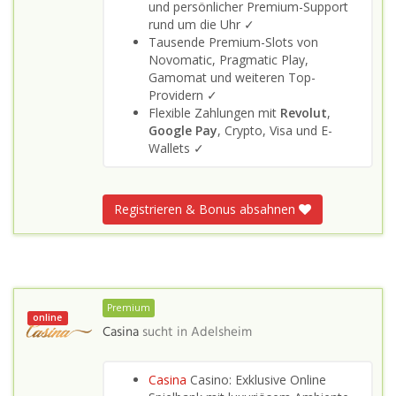
und persönlicher Premium-Support
rund um die Uhr ✓
Tausende Premium-Slots von
Novomatic, Pragmatic Play,
Gamomat und weiteren Top-
Providern ✓
Flexible Zahlungen mit
Revolut
,
Google Pay
, Crypto, Visa und E-
Wallets ✓
Registrieren & Bonus absahnen
Premium
online
Casina
sucht in
Adelsheim
Casina
Casino: Exklusive Online