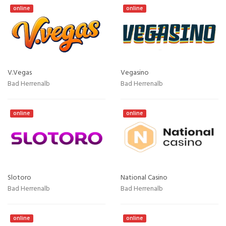
online
online
V.Vegas
Vegasino
Bad Herrenalb
Bad Herrenalb
online
online
Slotoro
National Casino
Bad Herrenalb
Bad Herrenalb
online
online