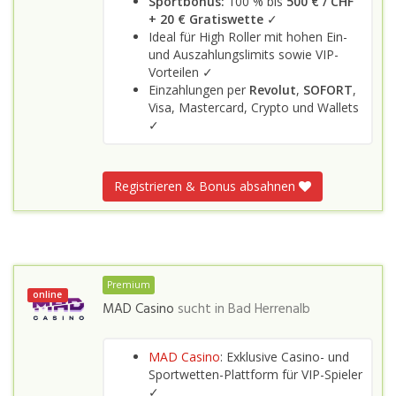
Sportbonus:
100 % bis
500 € / CHF
+ 20 € Gratiswette
✓
Ideal für High Roller mit hohen Ein-
und Auszahlungslimits sowie VIP-
Vorteilen ✓
Einzahlungen per
Revolut
,
SOFORT
,
Visa, Mastercard, Crypto und Wallets
✓
Registrieren & Bonus absahnen
Premium
online
MAD Casino
sucht in
Bad Herrenalb
MAD Casino
: Exklusive Casino- und
Sportwetten-Plattform für VIP-Spieler
✓