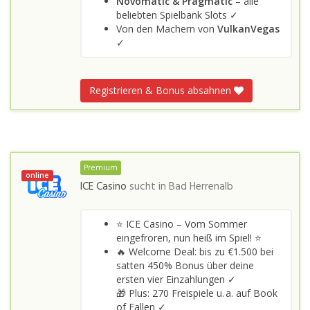
Novomatic & Pragmatic
– alle
beliebten Spielbank Slots ✓
Von den Machern von
VulkanVegas
✓
Registrieren & Bonus absahnen
Premium
online
ICE Casino
sucht in
Bad Herrenalb
⭐ ICE Casino – Vom Sommer
eingefroren, nun heiß im Spiel! ⭐
🔥 Welcome Deal: bis zu €1.500 bei
satten 450% Bonus über deine
ersten vier Einzahlungen ✓
🎁 Plus: 270 Freispiele u. a. auf Book
of Fallen ✓