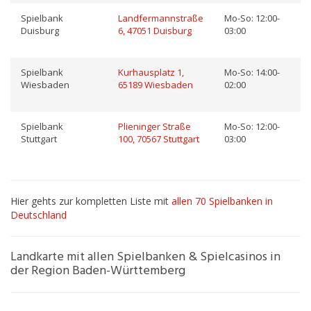
Spielbank
Landfermannstraße
Mo-So: 12:00-
Duisburg
6, 47051 Duisburg
03:00
Spielbank
Kurhausplatz 1,
Mo-So: 14:00-
Wiesbaden
65189 Wiesbaden
02:00
Spielbank
Plieninger Straße
Mo-So: 12:00-
Stuttgart
100, 70567 Stuttgart
03:00
Hier gehts zur kompletten Liste mit
allen 70 Spielbanken in
Deutschland
Landkarte mit allen Spielbanken & Spielcasinos in
der Region Baden-Württemberg