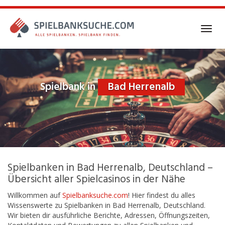
Skip
to
main
Toggl
content
navig
Spielbank in
Bad Herrenalb
Spielbanken in Bad Herrenalb, Deutschland –
Übersicht aller Spielcasinos in der Nähe
Willkommen auf
Spielbanksuche.com
! Hier findest du alles
Wissenswerte zu Spielbanken in Bad Herrenalb, Deutschland.
Wir bieten dir ausführliche Berichte, Adressen, Öffnungszeiten,