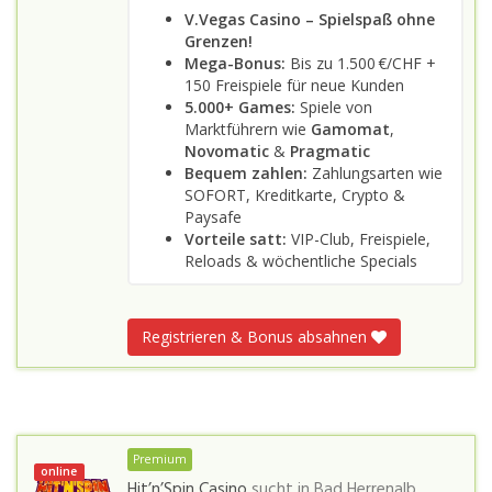
V.Vegas Casino – Spielspaß ohne
Grenzen!
Mega-Bonus:
Bis zu 1.500 €/CHF +
150 Freispiele für neue Kunden
5.000+ Games:
Spiele von
Marktführern wie
Gamomat
,
Novomatic
&
Pragmatic
Bequem zahlen:
Zahlungsarten wie
SOFORT, Kreditkarte, Crypto &
Paysafe
Vorteile satt:
VIP-Club, Freispiele,
Reloads & wöchentliche Specials
Registrieren & Bonus absahnen
Premium
online
Hit’n’Spin Casino
sucht in
Bad Herrenalb