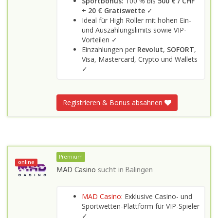
Sportbonus:
100 % bis
500 € / CHF
+ 20 € Gratiswette
✓
Ideal für High Roller mit hohen Ein-
und Auszahlungslimits sowie VIP-
Vorteilen ✓
Einzahlungen per
Revolut
,
SOFORT
,
Visa, Mastercard, Crypto und Wallets
✓
Registrieren & Bonus absahnen
Premium
online
MAD Casino
sucht in
Balingen
MAD Casino
: Exklusive Casino- und
Sportwetten-Plattform für VIP-Spieler
✓