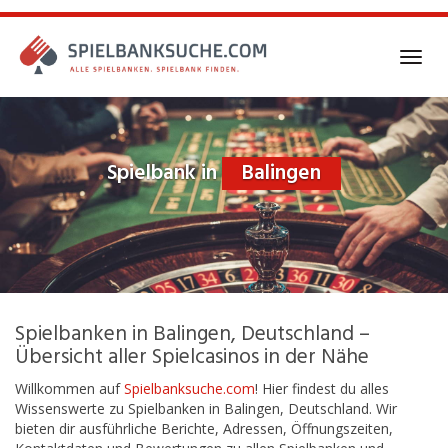
Skip
to
main
Toggl
content
navig
Spielbank in
Balingen
Spielbanken in Balingen, Deutschland –
Übersicht aller Spielcasinos in der Nähe
Willkommen auf
Spielbanksuche.com
! Hier findest du alles
Wissenswerte zu Spielbanken in Balingen, Deutschland. Wir
bieten dir ausführliche Berichte, Adressen, Öffnungszeiten,