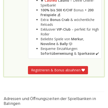
★
Cashed
Casino
– Deine Online-
Spielbank!
100% bis 500 €/CHF
Bonus +
200
Freispiele
💰
Extra:
Bonus Crab
& wöchentliche
Reloads
Exklusiver
VIP-Club
– perfekt für High
Roller
Beliebte Spiele von
Merkur
,
Novoline
&
Bally
🎲
Bequeme Einzahlungen:
Sofortüberweisung
&
Sparkasse
✔️
Registrieren & Bonus absahnen
Adressen und Öffnungszeiten der Spielbanken in
Balingen