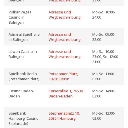
Balingen
Wegbeschreibung
23:00
VulkanVegas
Adresse und
Mo-So: 10:00-
Casino in
Wegbeschreibung
24:00
Balingen
Admiral Spielhalle
Adresse und
Mo-So: 09:00-
in Balingen
Wegbeschreibung
22:00
Löwen Casino in
Adresse und
Mo-Sa: 10:00-
Balingen
Wegbeschreibung
23:00, So: 12:00-
21:00
Spielbank Berlin
Potsdamer Platz,
Mo-So: 11:00-
(Potsdamer Platz)
10785 Berlin
03:00
Casino Baden-
Kaiserallee 1, 76530
Mo-So: 14:00-
Baden
Baden-Baden
02:00
Spielbank
Stephansplatz 10,
Mo-So: 12:00-
Hamburg (Casino
20354 Hamburg
03:00
Esplanade)