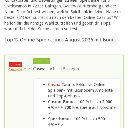
Kontaktdaten und Bewertungen zu allen Spielbanken und
Spielcasinos in 72336 Balingen, Baden-Württemberg und der
Nähe. Du möchtest wissen, welche Spielbank in deiner Nähe die
beste ist? Oder suchst du nach den besten Online Casinos? Wir
helfen dir, die richtige Wahl zu treffen und geben dir Tipps,
worauf du bei der Suche achten solltest.
Top 12 Online Spielcasinos August 2026 mit Bonus
Premium
online
Casina
sucht in
Balingen
Casina
Casino: Exklusive Online
Spielbank mit luxuriösem Ambiente
und Top-Bonus ✓
Casino-Bonus:
100 % bis zu
2.000
€/CHF + 300 Freispiele
auf Novoline
✓
Sportbonus:
100 % bis zu
500
€/CHF
✓