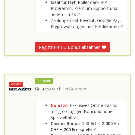
Ideal für High Roller dank VIP-
Programm, Premium-Support und
hohen Limits ✓
Zahlungen mit Revolut, Google Pay,
Kryptowährungen und Kreditkarten ✓
Registrieren & Bonus absahnen
Premium
online
Golazzo
sucht in
Balingen
Golazzo
: Exklusives Online Casino
mit großzügigen Boni und hoher
Spielvielfalt ✓
Casino-Bonus:
100 % bis
2.000 € /
CHF + 200 Freispiele
✓