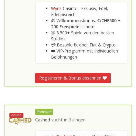
Wyns
Casino – Exklusiv, Edel,
Erlebnisreich!
🎁 Willkommensbonus:
€/CHF500 +
200 Freispiele
sichern
🎲 5.500+ Spiele von den besten
Studios
💳 Bezahle flexibel: Fiat & Crypto
👑 VIP-Programm mit individuellen
Belohnungen
Registrieren & Bonus absahnen
Premium
online
Cashed
sucht in
Balingen