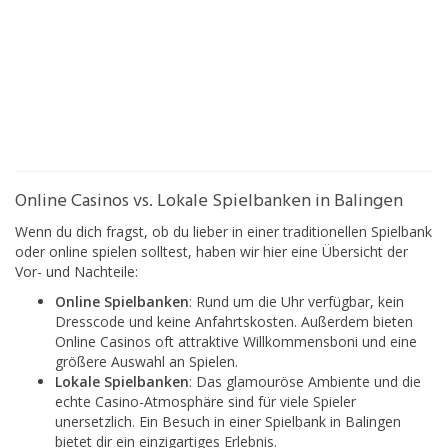
Online Casinos vs. Lokale Spielbanken in Balingen
Wenn du dich fragst, ob du lieber in einer traditionellen Spielbank
oder online spielen solltest, haben wir hier eine Übersicht der
Vor- und Nachteile:
Online Spielbanken
: Rund um die Uhr verfügbar, kein
Dresscode und keine Anfahrtskosten. Außerdem bieten
Online Casinos oft attraktive Willkommensboni und eine
größere Auswahl an Spielen.
Lokale Spielbanken
: Das glamouröse Ambiente und die
echte Casino-Atmosphäre sind für viele Spieler
unersetzlich. Ein Besuch in einer Spielbank in Balingen
bietet dir ein einzigartiges Erlebnis.