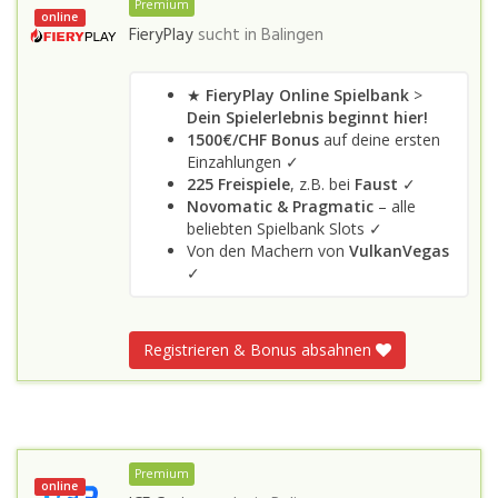
Premium
online
FieryPlay
sucht in
Balingen
★
FieryPlay Online Spielbank
>
Dein Spielerlebnis beginnt hier!
1500€/CHF Bonus
auf deine ersten
Einzahlungen ✓
225 Freispiele
, z.B. bei
Faust
✓
Novomatic & Pragmatic
– alle
beliebten Spielbank Slots ✓
Von den Machern von
VulkanVegas
✓
Registrieren & Bonus absahnen
Premium
online