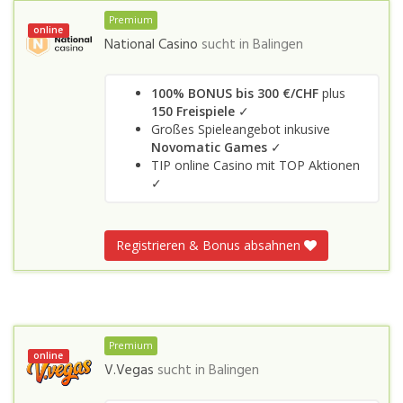
Premium
online
National Casino
sucht in
Balingen
100% BONUS bis 300 €/CHF
plus
150 Freispiele
✓
Großes Spieleangebot inkusive
Novomatic Games
✓
TIP online Casino mit TOP Aktionen
✓
Registrieren & Bonus absahnen
Premium
online
V.Vegas
sucht in
Balingen