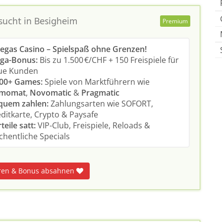
sucht in
Besigheim
Premium
egas Casino – Spielspaß ohne Grenzen!
ga-Bonus:
Bis zu 1.500 €/CHF + 150 Freispiele für
ue Kunden
000+ Games:
Spiele von Marktführern wie
momat
,
Novomatic
&
Pragmatic
quem zahlen:
Zahlungsarten wie SOFORT,
ditkarte, Crypto & Paysafe
teile satt:
VIP-Club, Freispiele, Reloads &
hentliche Specials
eren & Bonus absahnen