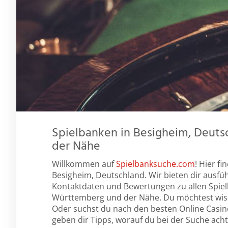
Spielbanken in Besigheim, Deutsch
der Nähe
Willkommen auf
Spielbanksuche.com
! Hier f
Besigheim, Deutschland. Wir bieten dir ausfüh
Kontaktdaten und Bewertungen zu allen Spiel
Württemberg und der Nähe. Du möchtest wisse
Oder suchst du nach den besten Online Casinos
geben dir Tipps, worauf du bei der Suche achte