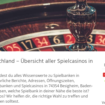
land – Übersicht aller Spielcasinos in
indest du alles Wissenswerte zu Spielbanken in
rliche Berichte, Adressen, Öffnungszeiten,
banken und Spielcasinos in 74354 Besigheim, Baden-
n, welche Spielbank in deiner Nähe die beste ist?
? Wir helfen dir, die richtige Wahl zu treffen und
n solltest.
V