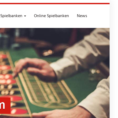
Spielbanken
Online Spielbanken
News
m