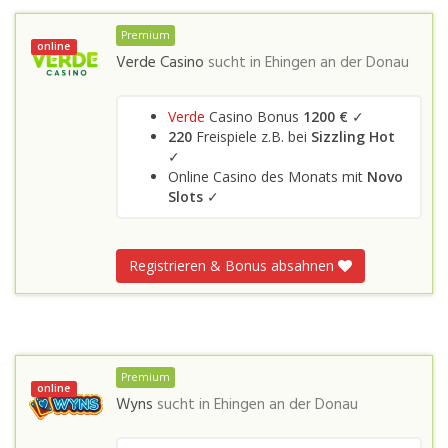
Premium
online
Verde Casino
sucht in
Ehingen an der Donau
Verde
Casino Bonus
1200 €
✓
220
Freispiele z.B. bei
Sizzling Hot
✓
Online Casino des Monats mit
Novo
Slots
✓
Registrieren & Bonus absahnen
Premium
online
Wyns
sucht in
Ehingen an der Donau