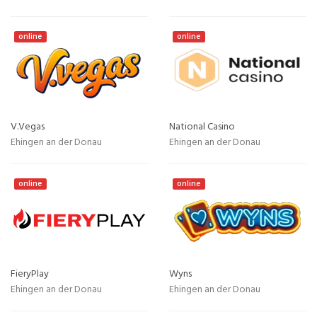
online
online
V.Vegas
National Casino
Ehingen an der Donau
Ehingen an der Donau
online
online
FieryPlay
Wyns
Ehingen an der Donau
Ehingen an der Donau