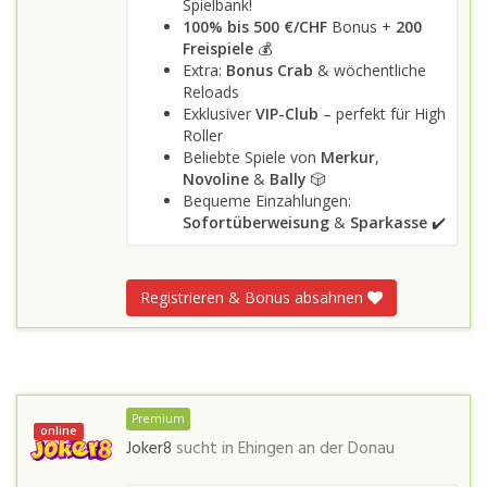
Spielbank!
100% bis 500 €/CHF
Bonus +
200
Freispiele
💰
Extra:
Bonus Crab
& wöchentliche
Reloads
Exklusiver
VIP-Club
– perfekt für High
Roller
Beliebte Spiele von
Merkur
,
Novoline
&
Bally
🎲
Bequeme Einzahlungen:
Sofortüberweisung
&
Sparkasse
✔️
Registrieren & Bonus absahnen
Premium
online
Joker8
sucht in
Ehingen an der Donau