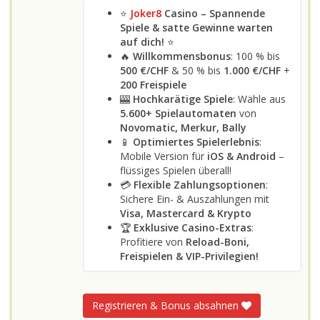
⭐
Joker8
Casino – Spannende
Spiele & satte Gewinne warten
auf dich!
⭐
🔥
Willkommensbonus
: 100 % bis
500 €/CHF
& 50 % bis
1.000 €/CHF
+
200 Freispiele
🎰
Hochkarätige Spiele
: Wähle aus
5.600+ Spielautomaten
von
Novomatic, Merkur, Bally
📱
Optimiertes Spielerlebnis
:
Mobile Version für
iOS & Android
–
flüssiges Spielen überall!
💳
Flexible Zahlungsoptionen
:
Sichere Ein- & Auszahlungen mit
Visa, Mastercard & Krypto
🏆
Exklusive Casino-Extras
:
Profitiere von
Reload-Boni,
Freispielen & VIP-Privilegien!
Registrieren & Bonus absahnen