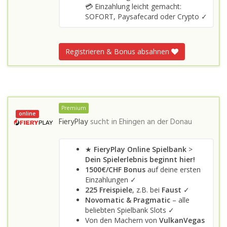
💳 Einzahlung leicht gemacht:
SOFORT, Paysafecard oder Crypto ✓
Registrieren & Bonus absahnen
Premium
online
FieryPlay
sucht in
Ehingen an der Donau
★
FieryPlay Online Spielbank
>
Dein Spielerlebnis beginnt hier!
1500€/CHF Bonus
auf deine ersten
Einzahlungen ✓
225 Freispiele
, z.B. bei
Faust
✓
Novomatic & Pragmatic
– alle
beliebten Spielbank Slots ✓
Von den Machern von
VulkanVegas