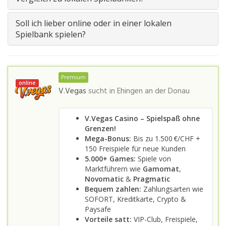
Soll ich lieber online oder in einer lokalen
Spielbank spielen?
Premium
online
V.Vegas
sucht in
Ehingen an der Donau
V.Vegas Casino – Spielspaß ohne
Grenzen!
Mega-Bonus:
Bis zu 1.500 €/CHF +
150 Freispiele für neue Kunden
5.000+ Games:
Spiele von
Marktführern wie
Gamomat
,
Novomatic
&
Pragmatic
Bequem zahlen:
Zahlungsarten wie
SOFORT, Kreditkarte, Crypto &
Paysafe
Vorteile satt:
VIP-Club, Freispiele,