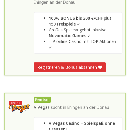
Ehingen an der Donau
100% BONUS bis 300 €/CHF
plus
150 Freispiele
✓
Großes Spieleangebot inkusive
Novomatic Games
✓
TIP online Casino mit TOP Aktionen
✓
Registrieren & Bonus absahnen
Premium
online
V.Vegas
sucht in
Ehingen an der Donau
V.Vegas Casino – Spielspaß ohne
Grenzen!