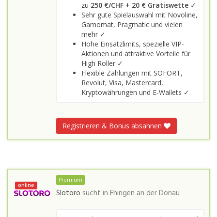
zu
250 €/CHF + 20 € Gratiswette
✓
Sehr gute Spielauswahl mit Novoline,
Gamomat, Pragmatic und vielen
mehr ✓
Hohe Einsatzlimits, spezielle VIP-
Aktionen und attraktive Vorteile für
High Roller ✓
Flexible Zahlungen mit SOFORT,
Revolut, Visa, Mastercard,
Kryptowährungen und E-Wallets ✓
Registrieren & Bonus absahnen
Premium
online
Slotoro
sucht in
Ehingen an der Donau