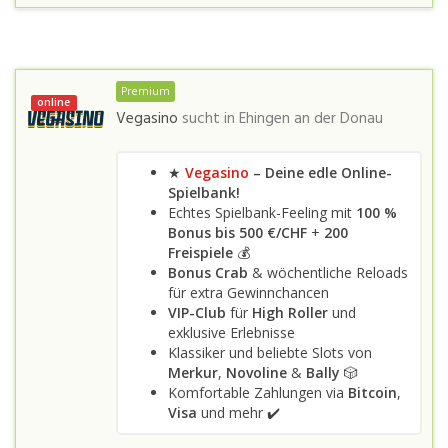
Premium
online
Vegasino
sucht in
Ehingen an der Donau
★
Vegasino
– Deine edle Online-
Spielbank!
Echtes Spielbank-Feeling mit
100 %
Bonus bis 500 €/CHF
+
200
Freispiele
💰
Bonus Crab
& wöchentliche Reloads
für extra Gewinnchancen
VIP-Club
für
High Roller
und
exklusive Erlebnisse
Klassiker und beliebte Slots von
Merkur
,
Novoline
&
Bally
🎲
Komfortable Zahlungen via
Bitcoin
,
Visa
und mehr ✔️