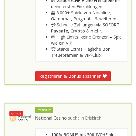
🎁
2.500 €/CHF + 250 Freispiele
für
deine ersten Einzahlungen
🎰 5.000+ Spiele von Novoline,
Gamomat, Pragmatic & weiteren
💳 Schnelle Zahlungen via
SOFORT
,
Paysafe, Crypto
& mehr.
💸 High Limits, keine Grenzen – Spiel
wie ein VIP
🏆 Starke Extras: Tägliche Boni,
Treueprämien & VIP-Club
Registrieren & Bonus absahnen
Premium
online
National Casino
sucht in
Eriskirch
100% BONUS bis 300 €/CHF
plus