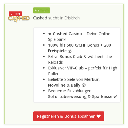
Premium
online
Cashed
sucht in
Eriskirch
★
Cashed Casino
– Deine Online-
Spielbank!
100% bis 500 €/CHF
Bonus +
200
Freispiele
💰
Extra:
Bonus Crab
& wöchentliche
Reloads
Exklusiver
VIP-Club
– perfekt für High
Roller
Beliebte Spiele von
Merkur
,
Novoline
&
Bally
🎲
Bequeme Einzahlungen:
Sofortüberweisung
&
Sparkasse
✔️
Registrieren & Bonus absahnen