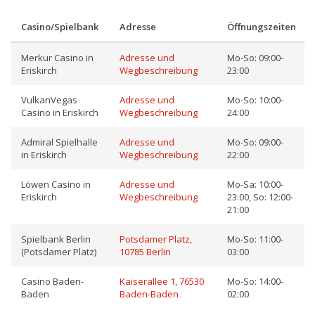
Casino/Spielbank
Adresse
Öffnungszeiten
Merkur Casino in
Adresse und
Mo-So: 09:00-
Eriskirch
Wegbeschreibung
23:00
VulkanVegas
Adresse und
Mo-So: 10:00-
Casino in Eriskirch
Wegbeschreibung
24:00
Admiral Spielhalle
Adresse und
Mo-So: 09:00-
in Eriskirch
Wegbeschreibung
22:00
Löwen Casino in
Adresse und
Mo-Sa: 10:00-
Eriskirch
Wegbeschreibung
23:00, So: 12:00-
21:00
Spielbank Berlin
Potsdamer Platz,
Mo-So: 11:00-
(Potsdamer Platz)
10785 Berlin
03:00
Casino Baden-
Kaiserallee 1, 76530
Mo-So: 14:00-
Baden
Baden-Baden
02:00