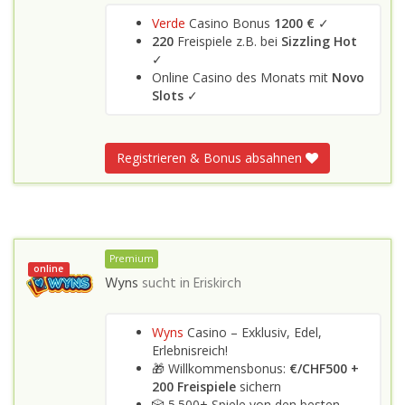
Verde
Casino Bonus
1200 €
✓
220
Freispiele z.B. bei
Sizzling Hot
✓
Online Casino des Monats mit
Novo
Slots
✓
Registrieren & Bonus absahnen
Premium
online
Wyns
sucht in
Eriskirch
Wyns
Casino – Exklusiv, Edel,
Erlebnisreich!
🎁 Willkommensbonus:
€/CHF500 +
200 Freispiele
sichern
🎲 5.500+ Spiele von den besten