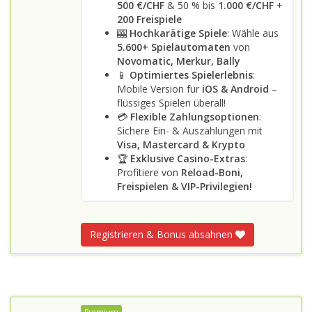
500 €/CHF
& 50 % bis
1.000 €/CHF
+
200 Freispiele
🎰
Hochkarätige Spiele
: Wähle aus
5.600+ Spielautomaten
von
Novomatic, Merkur, Bally
📱
Optimiertes Spielerlebnis
:
Mobile Version für
iOS & Android
–
flüssiges Spielen überall!
💳
Flexible Zahlungsoptionen
:
Sichere Ein- & Auszahlungen mit
Visa, Mastercard & Krypto
🏆
Exklusive Casino-Extras
:
Profitiere von
Reload-Boni,
Freispielen & VIP-Privilegien!
Registrieren & Bonus absahnen