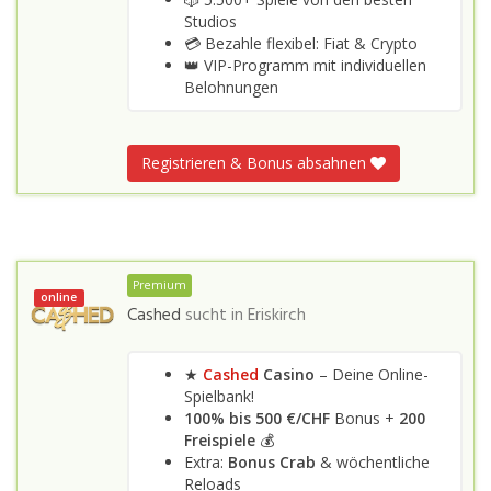
Studios
💳 Bezahle flexibel: Fiat & Crypto
👑 VIP-Programm mit individuellen
Belohnungen
Registrieren & Bonus absahnen
Premium
online
Cashed
sucht in
Eriskirch
★
Cashed
Casino
– Deine Online-
Spielbank!
100% bis 500 €/CHF
Bonus +
200
Freispiele
💰
Extra:
Bonus Crab
& wöchentliche
Reloads