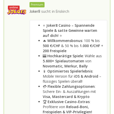
Premium
online
Joker8
sucht in
Eriskirch
⭐
Joker8 Casino – Spannende
Spiele & satte Gewinne warten
auf dich!
⭐
🔥
Willkommensbonus
: 100 % bis
500 €/CHF
& 50 % bis
1.000 €/CHF
+
200 Freispiele
🎰
Hochkarätige Spiele
: Wähle aus
5.600+ Spielautomaten
von
Novomatic, Merkur, Bally
📱
Optimiertes Spielerlebnis
:
Mobile Version für
iOS & Android
–
flüssiges Spielen überall!
💳
Flexible Zahlungsoptionen
:
Sichere Ein- & Auszahlungen mit
Visa, Mastercard & Krypto
🏆
Exklusive Casino-Extras
:
Profitiere von
Reload-Boni,
Freispielen & VIP-Privilegien!