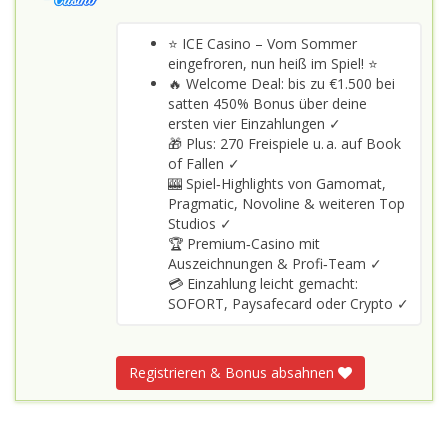
⭐ ICE Casino – Vom Sommer
eingefroren, nun heiß im Spiel! ⭐
🔥 Welcome Deal: bis zu €1.500 bei
satten 450% Bonus über deine
ersten vier Einzahlungen ✓
🎁 Plus: 270 Freispiele u. a. auf Book
of Fallen ✓
🎰 Spiel‑Highlights von Gamomat,
Pragmatic, Novoline & weiteren Top
Studios ✓
🏆 Premium‑Casino mit
Auszeichnungen & Profi‑Team ✓
💳 Einzahlung leicht gemacht:
SOFORT, Paysafecard oder Crypto ✓
Registrieren & Bonus absahnen