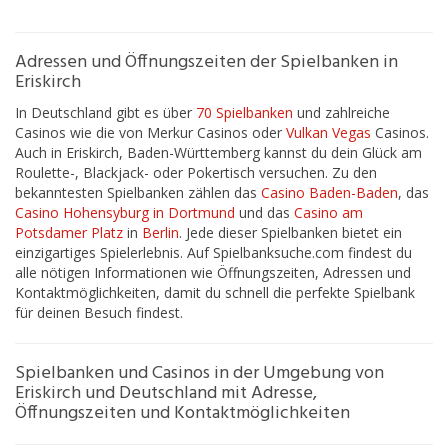
Adressen und Öffnungszeiten der Spielbanken in
Eriskirch
In Deutschland gibt es über
70 Spielbanken
und zahlreiche
Casinos wie die von Merkur Casinos oder
Vulkan Vegas
Casinos.
Auch in Eriskirch, Baden-Württemberg kannst du dein Glück am
Roulette-, Blackjack- oder Pokertisch versuchen. Zu den
bekanntesten Spielbanken zählen das
Casino Baden-Baden
, das
Casino Hohensyburg in Dortmund
und das
Casino am
Potsdamer Platz
in
Berlin
. Jede dieser Spielbanken bietet ein
einzigartiges Spielerlebnis. Auf Spielbanksuche.com findest du
alle nötigen Informationen wie Öffnungszeiten, Adressen und
Kontaktmöglichkeiten, damit du schnell die perfekte Spielbank
für deinen Besuch findest.
Spielbanken und Casinos in der Umgebung von
Eriskirch und Deutschland mit Adresse,
Öffnungszeiten und Kontaktmöglichkeiten