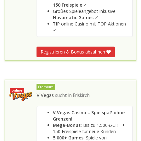
150 Freispiele
✓
Großes Spieleangebot inkusive
Novomatic Games
✓
TIP online Casino mit TOP Aktionen
✓
Registrieren & Bonus absahnen
Premium
online
V.Vegas
sucht in
Eriskirch
V.Vegas Casino – Spielspaß ohne
Grenzen!
Mega-Bonus:
Bis zu 1.500 €/CHF +
150 Freispiele für neue Kunden
5.000+ Games:
Spiele von