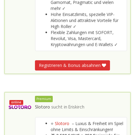
Gamomat, Pragmatic und vielen
mehr ✓
Hohe Einsatzlimits, spezielle VIP-
Aktionen und attraktive Vorteile für
High Roller ✓
Flexible Zahlungen mit SOFORT,
Revolut, Visa, Mastercard,
Kryptowährungen und E-Wallets ✓
Registrieren & Bonus absahnen
Premium
online
Slotoro
sucht in
Eriskirch
⭐
Slotoro
– Luxus & Freiheit im Spiel
ohne Limits & Einschränkungen!