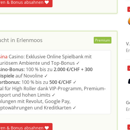
eren & Bonus absahnen
ucht in
Erlenmoos
Premium
V
E
sina
Casino: Exklusive Online Spielbank mit
xuriösem Ambiente und Top-Bonus ✓
sino-Bonus:
100 % bis zu
2.000 €/CHF + 300
ispiele
auf Novoline ✓
ortbonus:
100 % bis zu
500 €/CHF
✓
al für High Roller dank VIP-Programm, Premium-
pport und hohen Limits ✓
lungen mit Revolut, Google Pay,
G
yptowährungen und Kreditkarten ✓
E
eren & Bonus absahnen