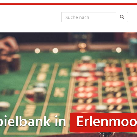
pielbank in
Erlenmoo