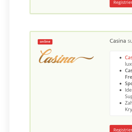
Registri
Casina
s
online
Ca
lu
Ca
Fre
Sp
Ide
Su
Zah
Kr
Registri