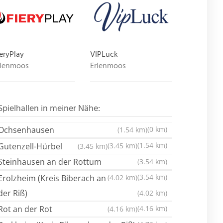
eryPlay
VIPLuck
rlenmoos
Erlenmoos
Spielhallen in meiner Nähe:
Ochsenhausen
(0 km)
(1.54 km)
(1.54 km)
Gutenzell-Hürbel
(3.45 km)
(3.45 km)
Steinhausen an der Rottum
(3.54 km)
(3.54 km)
Erolzheim (Kreis Biberach an
(4.02 km)
der Riß)
(4.02 km)
Rot an der Rot
(4.16 km)
(4.16 km)