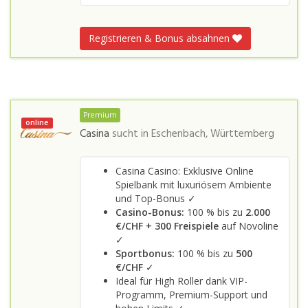
Registrieren & Bonus absahnen
Premium
online
Casina
sucht in
Eschenbach, Württemberg
Casina Casino: Exklusive Online
Spielbank mit luxuriösem Ambiente
und Top-Bonus ✓
Casino-Bonus:
100 % bis zu
2.000
€/CHF + 300 Freispiele
auf Novoline
✓
Sportbonus:
100 % bis zu
500
€/CHF
✓
Ideal für High Roller dank VIP-
Programm, Premium-Support und