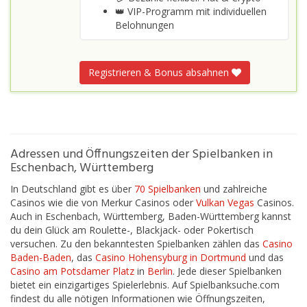
👑 VIP-Programm mit individuellen
Belohnungen
Registrieren & Bonus absahnen
Adressen und Öffnungszeiten der Spielbanken in
Eschenbach, Württemberg
In Deutschland gibt es über
70 Spielbanken
und zahlreiche
Casinos wie die von Merkur Casinos oder
Vulkan Vegas
Casinos.
Auch in Eschenbach, Württemberg, Baden-Württemberg kannst
du dein Glück am Roulette-, Blackjack- oder Pokertisch
versuchen. Zu den bekanntesten Spielbanken zählen das
Casino
Baden-Baden
, das
Casino Hohensyburg in Dortmund
und das
Casino am Potsdamer Platz
in
Berlin
. Jede dieser Spielbanken
bietet ein einzigartiges Spielerlebnis. Auf Spielbanksuche.com
findest du alle nötigen Informationen wie Öffnungszeiten,