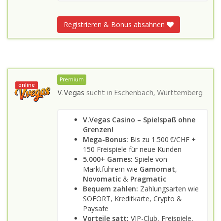
Registrieren & Bonus absahnen
Premium
online
V.Vegas
sucht in
Eschenbach, Württemberg
V.Vegas Casino – Spielspaß ohne
Grenzen!
Mega-Bonus:
Bis zu 1.500 €/CHF +
150 Freispiele für neue Kunden
5.000+ Games:
Spiele von
Marktführern wie
Gamomat
,
Novomatic
&
Pragmatic
Bequem zahlen:
Zahlungsarten wie
SOFORT, Kreditkarte, Crypto &
Paysafe
Vorteile satt:
VIP-Club, Freispiele,