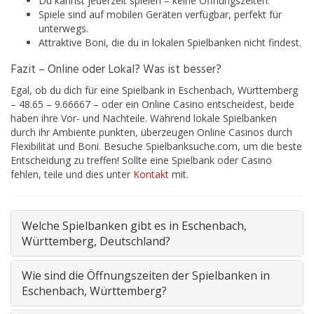
Du kannst jederzeit spielen – keine Öffnungszeiten.
Spiele sind auf mobilen Geräten verfügbar, perfekt für
unterwegs.
Attraktive Boni, die du in lokalen Spielbanken nicht findest.
Fazit – Online oder Lokal? Was ist besser?
Egal, ob du dich für eine Spielbank in Eschenbach, Württemberg
– 48.65 – 9.66667 – oder ein Online Casino entscheidest, beide
haben ihre Vor- und Nachteile. Während lokale Spielbanken
durch ihr Ambiente punkten, überzeugen Online Casinos durch
Flexibilität und Boni. Besuche Spielbanksuche.com, um die beste
Entscheidung zu treffen! Sollte eine Spielbank oder Casino
fehlen, teile und dies unter
Kontakt
mit.
Welche Spielbanken gibt es in Eschenbach,
Württemberg, Deutschland?
Wie sind die Öffnungszeiten der Spielbanken in
Eschenbach, Württemberg?