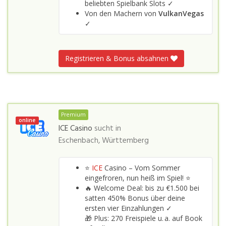
beliebten Spielbank Slots ✓
Von den Machern von
VulkanVegas
✓
Registrieren & Bonus absahnen
Premium
online
ICE Casino
sucht in
Eschenbach, Württemberg
⭐
ICE
Casino – Vom Sommer
eingefroren, nun heiß im Spiel! ⭐
🔥 Welcome Deal: bis zu €1.500 bei
satten 450% Bonus über deine
ersten vier Einzahlungen ✓
🎁 Plus: 270 Freispiele u. a. auf Book