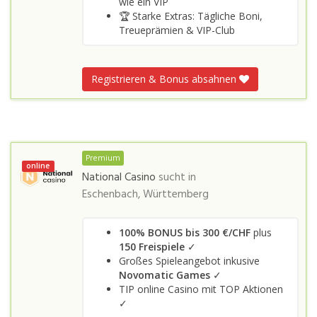
wie ein VIP
🏆 Starke Extras: Tägliche Boni,
Treueprämien & VIP-Club
Registrieren & Bonus absahnen
Premium
online
National Casino
sucht in
Eschenbach, Württemberg
100% BONUS bis 300 €/CHF
plus
150 Freispiele
✓
Großes Spieleangebot inkusive
Novomatic Games
✓
TIP online Casino mit TOP Aktionen
✓