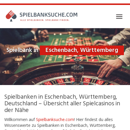
Skip
to
main
Toggl
content
navig
Spielbank in
Eschenbach, Württemberg
Spielbanken in Eschenbach, Württemberg,
Deutschland – Übersicht aller Spielcasinos in
der Nähe
Willkommen auf
Spielbanksuche.com
! Hier findest du alles
Wissenswerte zu Spielbanken in Eschenbach, Württemberg,