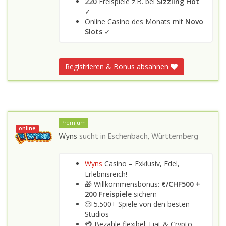
220
Freispiele z.B. bei
Sizzling Hot
✓
Online Casino des Monats mit
Novo
Slots
✓
Registrieren & Bonus absahnen
Premium
online
Wyns
sucht in
Eschenbach, Württemberg
Wyns
Casino – Exklusiv, Edel,
Erlebnisreich!
🎁 Willkommensbonus:
€/CHF500 +
200 Freispiele
sichern
🎲 5.500+ Spiele von den besten
Studios
💳 Bezahle flexibel: Fiat & Crypto