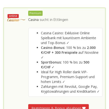
Premium
online
Casina
sucht in
Ettlingen
Casina Casino: Exklusive Online
Spielbank mit luxuriösem Ambiente
und Top-Bonus ✓
Casino-Bonus:
100 % bis zu
2.000
€/CHF + 300 Freispiele
auf Novoline
✓
Sportbonus:
100 % bis zu
500
€/CHF
✓
Ideal für High Roller dank VIP-
Programm, Premium-Support und
hohen Limits ✓
Zahlungen mit Revolut, Google Pay,
Kryptowährungen und Kreditkarten ✓
Registrieren & Bonus absahnen