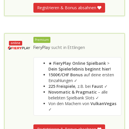
Registrieren & Bonus absahnen
Premium
online
FieryPlay
sucht in
Ettlingen
★
FieryPlay Online Spielbank
>
Dein Spielerlebnis beginnt hier!
1500€/CHF Bonus
auf deine ersten
Einzahlungen ✓
225 Freispiele
, z.B. bei
Faust
✓
Novomatic & Pragmatic
– alle
beliebten Spielbank Slots ✓
Von den Machern von
VulkanVegas
✓