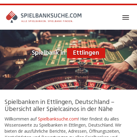
Skip
to
main
Toggl
content
navig
Spielbank in
Ettlingen
Spielbanken in Ettlingen, Deutschland –
Übersicht aller Spielcasinos in der Nähe
Willkommen auf
Spielbanksuche.com
! Hier findest du alles
Wissenswerte zu Spielbanken in Ettlingen, Deutschland. Wir
bieten dir ausführliche Berichte, Adressen, Öffnungszeiten,