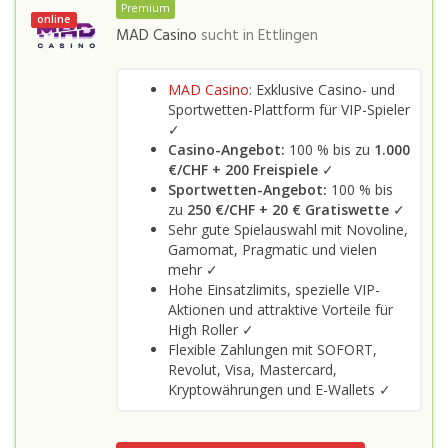
Premium
online
MAD Casino
sucht in
Ettlingen
MAD Casino
: Exklusive Casino- und
Sportwetten-Plattform für VIP-Spieler
✓
Casino-Angebot:
100 % bis zu
1.000
€/CHF + 200 Freispiele
✓
Sportwetten-Angebot:
100 % bis
zu
250 €/CHF + 20 € Gratiswette
✓
Sehr gute Spielauswahl mit Novoline,
Gamomat, Pragmatic und vielen
mehr ✓
Hohe Einsatzlimits, spezielle VIP-
Aktionen und attraktive Vorteile für
High Roller ✓
Flexible Zahlungen mit SOFORT,
Revolut, Visa, Mastercard,
Kryptowährungen und E-Wallets ✓