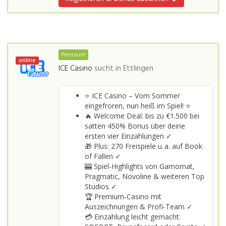
Premium
online
ICE Casino
sucht in
Ettlingen
⭐ ICE Casino – Vom Sommer
eingefroren, nun heiß im Spiel! ⭐
🔥 Welcome Deal: bis zu €1.500 bei
satten 450% Bonus über deine
ersten vier Einzahlungen ✓
🎁 Plus: 270 Freispiele u. a. auf Book
of Fallen ✓
🎰 Spiel‑Highlights von Gamomat,
Pragmatic, Novoline & weiteren Top
Studios ✓
🏆 Premium‑Casino mit
Auszeichnungen & Profi‑Team ✓
💳 Einzahlung leicht gemacht: