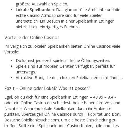
größere Auswahl an Spielen.
Lokale Spielbanken
: Das glamouröse Ambiente und die
echte Casino-Atmosphäre sind für viele Spieler
unersetzlich. Ein Besuch in einer Spielbank in Ettlingen
bietet dir ein einzigartiges Erlebnis.
Vorteile der Online Casinos
Im Vergleich zu lokalen Spielbanken bieten Online Casinos viele
Vorteile:
Du kannst jederzeit spielen – keine Öffnungszeiten.
Spiele sind auf mobilen Geräten verfügbar, perfekt für
unterwegs.
Attraktive Boni, die du in lokalen Spielbanken nicht findest.
Fazit – Online oder Lokal? Was ist besser?
Egal, ob du dich für eine Spielbank in Ettlingen – 48.95 – 8.4 –
oder ein Online Casino entscheidest, beide haben ihre Vor- und
Nachteile. Während lokale Spielbanken durch ihr Ambiente
punkten, überzeugen Online Casinos durch Flexibilität und Boni.
Besuche Spielbanksuche.com, um die beste Entscheidung zu
treffen! Sollte eine Spielbank oder Casino fehlen, teile und dies