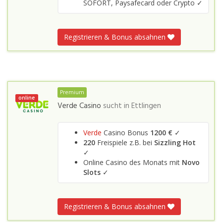
SOFORT, Paysafecard oder Crypto ✓
Registrieren & Bonus absahnen
Premium
online
Verde Casino
sucht in
Ettlingen
Verde
Casino Bonus
1200 €
✓
220
Freispiele z.B. bei
Sizzling Hot
✓
Online Casino des Monats mit
Novo
Slots
✓
Registrieren & Bonus absahnen