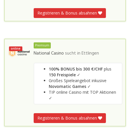
Registrieren & Bonus absahnen
Premium
online
National Casino
sucht in
Ettlingen
100% BONUS bis 300 €/CHF
plus
150 Freispiele
✓
Großes Spieleangebot inkusive
Novomatic Games
✓
TIP online Casino mit TOP Aktionen
✓
Registrieren & Bonus absahnen