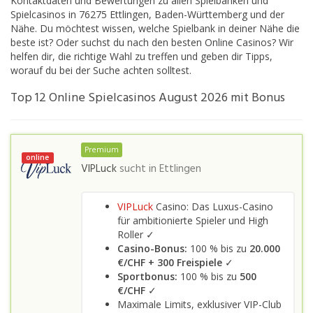
Kontaktdaten und Bewertungen zu allen Spielbanken und
Spielcasinos in 76275 Ettlingen, Baden-Württemberg und der
Nähe. Du möchtest wissen, welche Spielbank in deiner Nähe die
beste ist? Oder suchst du nach den besten Online Casinos? Wir
helfen dir, die richtige Wahl zu treffen und geben dir Tipps,
worauf du bei der Suche achten solltest.
Top 12 Online Spielcasinos August 2026 mit Bonus
Premium
online
VIPLuck
sucht in
Ettlingen
VIPLuck
Casino: Das Luxus-Casino
für ambitionierte Spieler und High
Roller ✓
Casino-Bonus:
100 % bis zu
20.000
€/CHF + 300 Freispiele
✓
Sportbonus:
100 % bis zu
500
€/CHF
✓
Maximale Limits, exklusiver VIP-Club