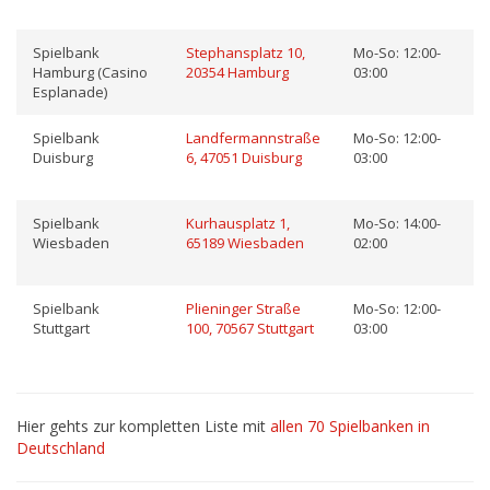
Spielbank
Stephansplatz 10,
Mo-So: 12:00-
Hamburg (Casino
20354 Hamburg
03:00
Esplanade)
Spielbank
Landfermannstraße
Mo-So: 12:00-
Duisburg
6, 47051 Duisburg
03:00
Spielbank
Kurhausplatz 1,
Mo-So: 14:00-
Wiesbaden
65189 Wiesbaden
02:00
Spielbank
Plieninger Straße
Mo-So: 12:00-
Stuttgart
100, 70567 Stuttgart
03:00
Hier gehts zur kompletten Liste mit
allen 70 Spielbanken in
Deutschland