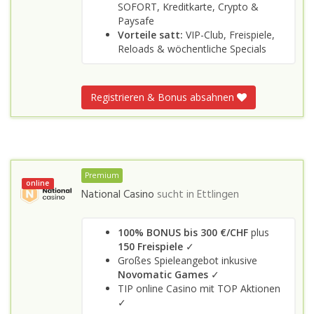
SOFORT, Kreditkarte, Crypto &
Paysafe
Vorteile satt:
VIP-Club, Freispiele,
Reloads & wöchentliche Specials
Registrieren & Bonus absahnen
Premium
online
National Casino
sucht in
Ettlingen
100% BONUS bis 300 €/CHF
plus
150 Freispiele
✓
Großes Spieleangebot inkusive
Novomatic Games
✓
TIP online Casino mit TOP Aktionen
✓