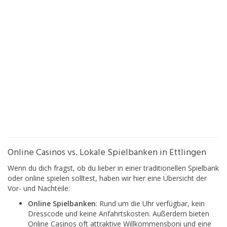
Online Casinos vs. Lokale Spielbanken in Ettlingen
Wenn du dich fragst, ob du lieber in einer traditionellen Spielbank
oder online spielen solltest, haben wir hier eine Übersicht der
Vor- und Nachteile:
Online Spielbanken
: Rund um die Uhr verfügbar, kein
Dresscode und keine Anfahrtskosten. Außerdem bieten
Online Casinos oft attraktive Willkommensboni und eine