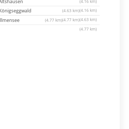
Altshausen
(4.16 km)
Königseggwald
(4.16 km)
(4.63 km)
(4.63 km)
Illmensee
(4.77 km)
(4.77 km)
(4.77 km)