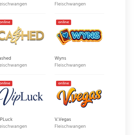
leischwangen
Fleischwangen
online
online
ashed
Wyns
leischwangen
Fleischwangen
online
online
IPLuck
V.Vegas
leischwangen
Fleischwangen