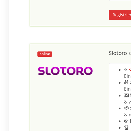
Registri
Slotoro
s
online
⭐
S
Ei
🎁
Ei
🎰 
& 
💳 
& 
💸 
🏆 