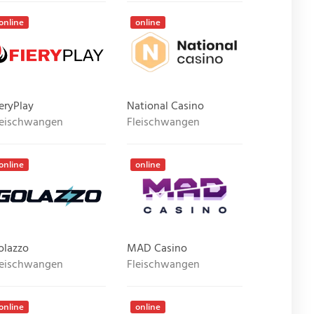
online
online
eryPlay
National Casino
leischwangen
Fleischwangen
online
online
olazzo
MAD Casino
leischwangen
Fleischwangen
online
online