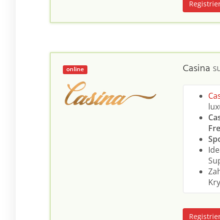
Registri
Casina
s
online
Ca
lu
Ca
Fre
Sp
Ide
Su
Zah
Kr
Registri