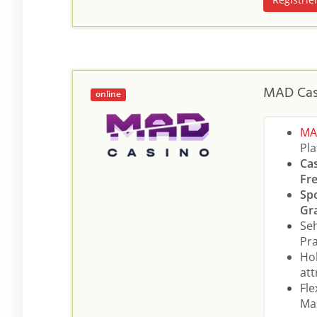
MAD Cas
online
MA
Pla
Ca
Fre
Sp
Gr
Se
Pr
Hoh
att
Fle
Ma