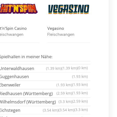
t’n’Spin Casino
Vegasino
leischwangen
Fleischwangen
Spielhallen in meiner Nähe:
(0 km)
Unterwaldhausen
(1.39 km)
(1.39 km)
Guggenhausen
(1.93 km)
Ebenweiler
(1.93 km)
(1.93 km)
(1.93 km)
Riedhausen (Württemberg)
(2.59 km)
(2.59 km)
Wilhelmsdorf (Württemberg)
(3.3 km)
(3.3 km)
Eichstegen
(3.54 km)
(3.54 km)