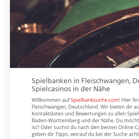
Spielbanken in Fleischwangen, De
Spielcasinos in der Nähe
Willkommen auf
Spielbanksuche.com
! Hier f
Fleischwangen, Deutschland. Wir bieten dir au
Kontaktdaten und Bewertungen zu allen Spiel
Baden-Württemberg und der Nähe. Du möchtes
ist? Oder suchst du nach den besten Online Cas
geben dir Tipps, worauf du bei der Suche achte