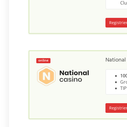
Cl
Registri
National
online
10
Gr
TIP
Registri