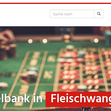
elbank in
Fleischwan