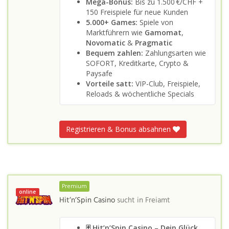
Mega-Bonus:
Bis zu 1.500 €/CHF +
150 Freispiele für neue Kunden
5.000+ Games:
Spiele von
Marktführern wie
Gamomat
,
Novomatic
&
Pragmatic
Bequem zahlen:
Zahlungsarten wie
SOFORT, Kreditkarte, Crypto &
Paysafe
Vorteile satt:
VIP-Club, Freispiele,
Reloads & wöchentliche Specials
Registrieren & Bonus absahnen
Premium
online
Hit’n’Spin Casino
sucht in
Freiamt
🃏 Hit’n’Spin Casino – Dein Glück