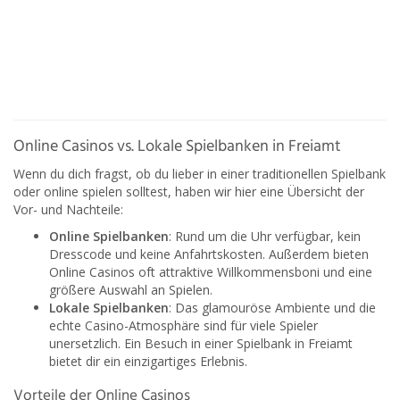
Online Casinos vs. Lokale Spielbanken in Freiamt
Wenn du dich fragst, ob du lieber in einer traditionellen Spielbank
oder online spielen solltest, haben wir hier eine Übersicht der
Vor- und Nachteile:
Online Spielbanken
: Rund um die Uhr verfügbar, kein
Dresscode und keine Anfahrtskosten. Außerdem bieten
Online Casinos oft attraktive Willkommensboni und eine
größere Auswahl an Spielen.
Lokale Spielbanken
: Das glamouröse Ambiente und die
echte Casino-Atmosphäre sind für viele Spieler
unersetzlich. Ein Besuch in einer Spielbank in Freiamt
bietet dir ein einzigartiges Erlebnis.
Vorteile der Online Casinos