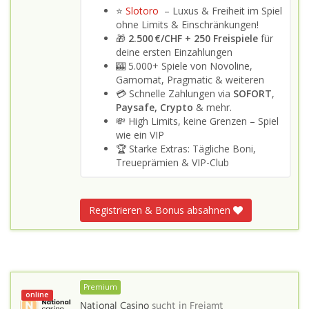
⭐
Slotoro
– Luxus & Freiheit im Spiel
ohne Limits & Einschränkungen!
🎁
2.500 €/CHF + 250 Freispiele
für
deine ersten Einzahlungen
🎰 5.000+ Spiele von Novoline,
Gamomat, Pragmatic & weiteren
💳 Schnelle Zahlungen via
SOFORT
,
Paysafe, Crypto
& mehr.
💸 High Limits, keine Grenzen – Spiel
wie ein VIP
🏆 Starke Extras: Tägliche Boni,
Treueprämien & VIP-Club
Registrieren & Bonus absahnen
Premium
online
National Casino
sucht in
Freiamt