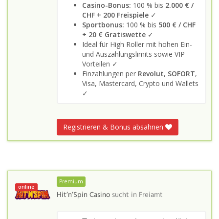
Casino-Bonus:
100 % bis
2.000 € /
CHF + 200 Freispiele
✓
Sportbonus:
100 % bis
500 € / CHF
+ 20 € Gratiswette
✓
Ideal für High Roller mit hohen Ein-
und Auszahlungslimits sowie VIP-
Vorteilen ✓
Einzahlungen per
Revolut
,
SOFORT
,
Visa, Mastercard, Crypto und Wallets
✓
Registrieren & Bonus absahnen
Premium
online
Hit’n’Spin Casino
sucht in
Freiamt