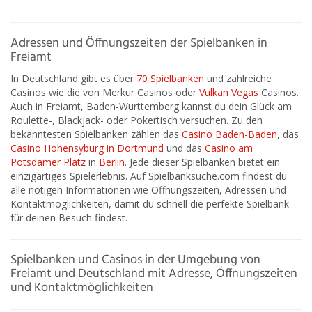
Adressen und Öffnungszeiten der Spielbanken in
Freiamt
In Deutschland gibt es über
70 Spielbanken
und zahlreiche
Casinos wie die von Merkur Casinos oder
Vulkan Vegas
Casinos.
Auch in Freiamt, Baden-Württemberg kannst du dein Glück am
Roulette-, Blackjack- oder Pokertisch versuchen. Zu den
bekanntesten Spielbanken zählen das
Casino Baden-Baden
, das
Casino Hohensyburg in Dortmund
und das
Casino am
Potsdamer Platz
in
Berlin
. Jede dieser Spielbanken bietet ein
einzigartiges Spielerlebnis. Auf Spielbanksuche.com findest du
alle nötigen Informationen wie Öffnungszeiten, Adressen und
Kontaktmöglichkeiten, damit du schnell die perfekte Spielbank
für deinen Besuch findest.
Spielbanken und Casinos in der Umgebung von
Freiamt und Deutschland mit Adresse, Öffnungszeiten
und Kontaktmöglichkeiten