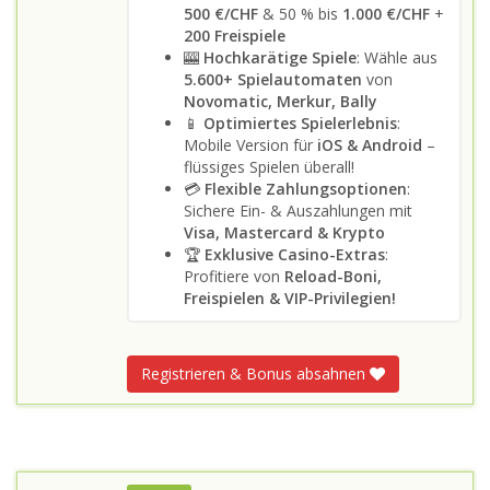
500 €/CHF
& 50 % bis
1.000 €/CHF
+
200 Freispiele
🎰
Hochkarätige Spiele
: Wähle aus
5.600+ Spielautomaten
von
Novomatic, Merkur, Bally
📱
Optimiertes Spielerlebnis
:
Mobile Version für
iOS & Android
–
flüssiges Spielen überall!
💳
Flexible Zahlungsoptionen
:
Sichere Ein- & Auszahlungen mit
Visa, Mastercard & Krypto
🏆
Exklusive Casino-Extras
:
Profitiere von
Reload-Boni,
Freispielen & VIP-Privilegien!
Registrieren & Bonus absahnen