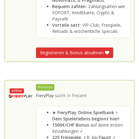
Novomatic
&
Pragmatic
Bequem zahlen:
Zahlungsarten wie
SOFORT, Kreditkarte, Crypto &
Paysafe
Vorteile satt:
VIP-Club, Freispiele,
Reloads & wöchentliche Specials
Registrieren & Bonus absahnen
Premium
online
FieryPlay
sucht in
Freiamt
★
FieryPlay Online Spielbank
>
Dein Spielerlebnis beginnt hier!
1500€/CHF Bonus
auf deine ersten
Einzahlungen ✓
225 Freispiele
, z.B. bei
Faust
✓