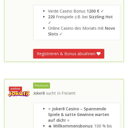
Verde Casino Bonus
1200 €
✓
220
Freispiele z.B. bei
Sizzling Hot
✓
Online Casino des Monats mit
Novo
Slots
✓
Registrieren & Bonus absahnen
Premium
online
Joker8
sucht in
Freiamt
⭐
Joker8 Casino – Spannende
Spiele & satte Gewinne warten
auf dich!
⭐
🔥
Willkommensbonus
: 100 % bis