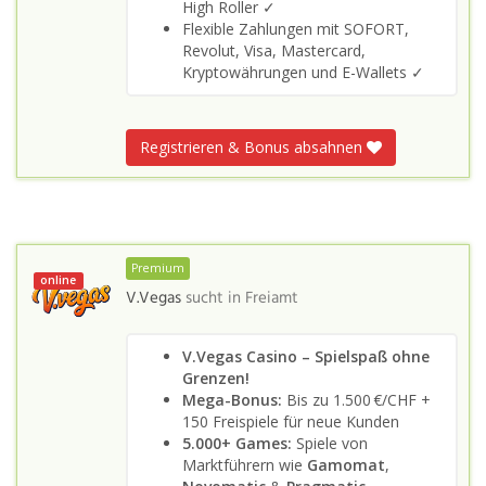
High Roller ✓
Flexible Zahlungen mit SOFORT,
Revolut, Visa, Mastercard,
Kryptowährungen und E-Wallets ✓
Registrieren & Bonus absahnen
Premium
online
V.Vegas
sucht in
Freiamt
V.Vegas Casino – Spielspaß ohne
Grenzen!
Mega-Bonus:
Bis zu 1.500 €/CHF +
150 Freispiele für neue Kunden
5.000+ Games:
Spiele von
Marktführern wie
Gamomat
,