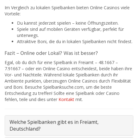
Im Vergleich zu lokalen Spielbanken bieten Online Casinos viele
Vorteile:
Du kannst jederzeit spielen – keine Öffnungszeiten.
Spiele sind auf mobilen Geräten verfügbar, perfekt für
unterwegs.
Attraktive Boni, die du in lokalen Spielbanken nicht findest.
Fazit – Online oder Lokal? Was ist besser?
Egal, ob du dich für eine Spielbank in Freiamt – 48.1667 –
7.91667 – oder ein Online Casino entscheidest, beide haben ihre
Vor- und Nachteile. Während lokale Spielbanken durch ihr
Ambiente punkten, überzeugen Online Casinos durch Flexibilität
und Boni. Besuche Spielbanksuche.com, um die beste
Entscheidung zu treffen! Sollte eine Spielbank oder Casino
fehlen, teile und dies unter
Kontakt
mit.
Welche Spielbanken gibt es in Freiamt,
Deutschland?