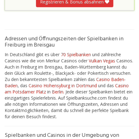
Registrieren & Bonus absahnen
Adressen und Öffnungszeiten der Spielbanken in
Freiburg im Breisgau
In Deutschland gibt es über
70 Spielbanken
und zahlreiche
Casinos wie die von Merkur Casinos oder
Vulkan Vegas
Casinos.
Auch in Freiburg im Breisgau, Baden-Württemberg kannst du
dein Glück am Roulette-, Blackjack- oder Pokertisch versuchen.
Zu den bekanntesten Spielbanken zählen das
Casino Baden-
Baden
, das
Casino Hohensyburg in Dortmund
und das
Casino
am Potsdamer Platz
in
Berlin
. Jede dieser Spielbanken bietet ein
einzigartiges Spielerlebnis. Auf Spielbanksuche.com findest du
alle nötigen Informationen wie Öffnungszeiten, Adressen und
Kontaktmöglichkeiten, damit du schnell die perfekte Spielbank
für deinen Besuch findest.
Spielbanken und Casinos in der Umgebung von