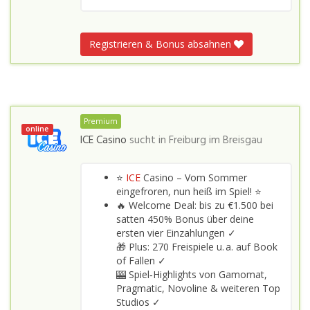
Registrieren & Bonus absahnen
Premium
online
ICE Casino
sucht in
Freiburg im Breisgau
⭐
ICE
Casino – Vom Sommer
eingefroren, nun heiß im Spiel! ⭐
🔥 Welcome Deal: bis zu €1.500 bei
satten 450% Bonus über deine
ersten vier Einzahlungen ✓
🎁 Plus: 270 Freispiele u. a. auf Book
of Fallen ✓
🎰 Spiel‑Highlights von Gamomat,
Pragmatic, Novoline & weiteren Top
Studios ✓