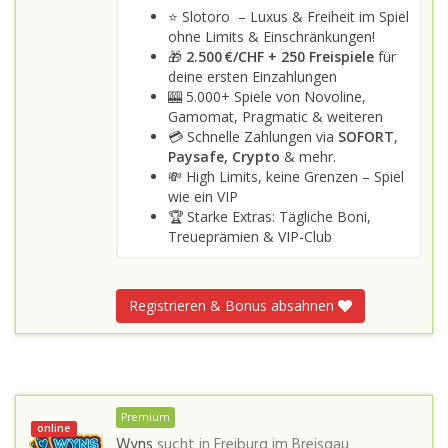
⭐ Slotoro – Luxus & Freiheit im Spiel
ohne Limits & Einschränkungen!
🎁
2.500 €/CHF + 250 Freispiele
für
deine ersten Einzahlungen
🎰 5.000+ Spiele von Novoline,
Gamomat, Pragmatic & weiteren
💳 Schnelle Zahlungen via
SOFORT
,
Paysafe, Crypto
& mehr.
💸 High Limits, keine Grenzen – Spiel
wie ein VIP
🏆 Starke Extras: Tägliche Boni,
Treueprämien & VIP-Club
Registrieren & Bonus absahnen
Premium
online
Wyns
sucht in
Freiburg im Breisgau