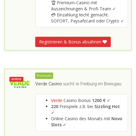
🏆 Premium‑Casino mit
Auszeichnungen & Profi‑Team ✓
💳 Einzahlung leicht gemacht:
SOFORT, Paysafecard oder Crypto ✓
Registrieren & Bonus absahnen
Premium
online
Verde Casino
sucht in
Freiburg im Breisgau
Verde
Casino Bonus
1200 €
✓
220
Freispiele z.B. bei
Sizzling Hot
✓
Online Casino des Monats mit
Novo
Slots
✓