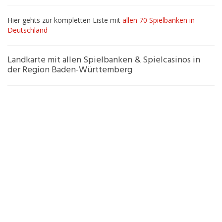
Hier gehts zur kompletten Liste mit
allen 70 Spielbanken in
Deutschland
Landkarte mit allen Spielbanken & Spielcasinos in
der Region Baden-Württemberg