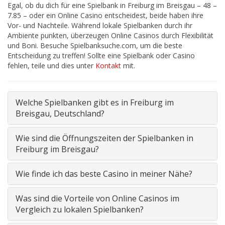
Egal, ob du dich für eine Spielbank in Freiburg im Breisgau – 48 –
7.85 – oder ein Online Casino entscheidest, beide haben ihre
Vor- und Nachteile. Während lokale Spielbanken durch ihr
Ambiente punkten, überzeugen Online Casinos durch Flexibilität
und Boni. Besuche Spielbanksuche.com, um die beste
Entscheidung zu treffen! Sollte eine Spielbank oder Casino
fehlen, teile und dies unter
Kontakt
mit.
Welche Spielbanken gibt es in Freiburg im
Breisgau, Deutschland?
Wie sind die Öffnungszeiten der Spielbanken in
Freiburg im Breisgau?
Wie finde ich das beste Casino in meiner Nähe?
Was sind die Vorteile von Online Casinos im
Vergleich zu lokalen Spielbanken?