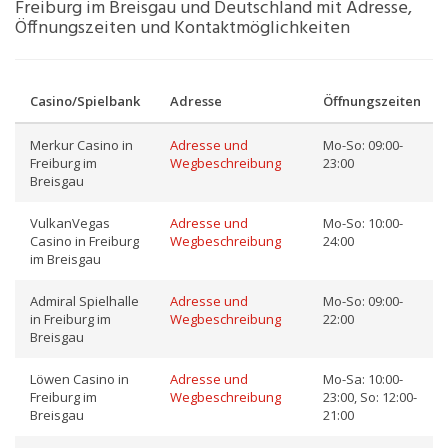
Freiburg im Breisgau und Deutschland mit Adresse,
Öffnungszeiten und Kontaktmöglichkeiten
Casino/Spielbank
Adresse
Öffnungszeiten
Merkur Casino in
Adresse und
Mo-So: 09:00-
Freiburg im
Wegbeschreibung
23:00
Breisgau
VulkanVegas
Adresse und
Mo-So: 10:00-
Casino in Freiburg
Wegbeschreibung
24:00
im Breisgau
Admiral Spielhalle
Adresse und
Mo-So: 09:00-
in Freiburg im
Wegbeschreibung
22:00
Breisgau
Löwen Casino in
Adresse und
Mo-Sa: 10:00-
Freiburg im
Wegbeschreibung
23:00, So: 12:00-
Breisgau
21:00