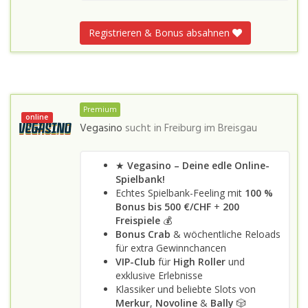
Registrieren & Bonus absahnen
Premium
online
Vegasino
sucht in
Freiburg im Breisgau
★
Vegasino – Deine edle Online-
Spielbank!
Echtes Spielbank-Feeling mit
100 %
Bonus bis 500 €/CHF
+
200
Freispiele
💰
Bonus Crab
& wöchentliche Reloads
für extra Gewinnchancen
VIP-Club
für
High Roller
und
exklusive Erlebnisse
Klassiker und beliebte Slots von
Merkur
,
Novoline
&
Bally
🎲