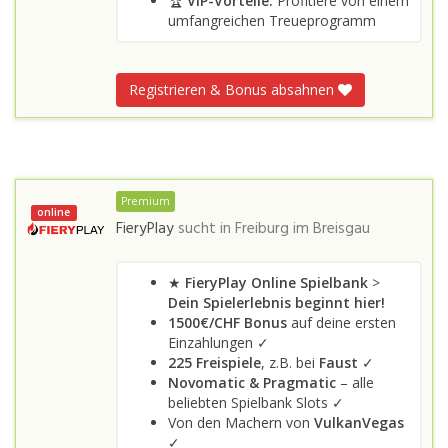
🏆
VIP-Vorteile:
Profitiere von einem
umfangreichen Treueprogramm
Registrieren & Bonus absahnen
Premium
online
FieryPlay
sucht in
Freiburg im Breisgau
★
FieryPlay Online Spielbank
>
Dein Spielerlebnis beginnt hier!
1500€/CHF Bonus
auf deine ersten
Einzahlungen ✓
225 Freispiele
, z.B. bei
Faust
✓
Novomatic & Pragmatic
– alle
beliebten Spielbank Slots ✓
Von den Machern von
VulkanVegas
✓