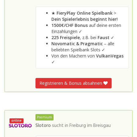
★
FieryPlay Online Spielbank
>
Dein Spielerlebnis beginnt hier!
1500€/CHF Bonus
auf deine ersten
Einzahlungen ✓
225 Freispiele
, z.B. bei
Faust
✓
Novomatic & Pragmatic
– alle
beliebten Spielbank Slots ✓
Von den Machern von
VulkanVegas
✓
Registrieren & Bonus absahnen
Premium
online
Slotoro
sucht in
Freiburg im Breisgau