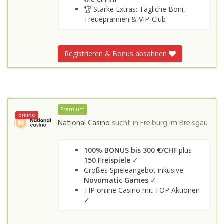
🏆 Starke Extras: Tägliche Boni,
Treueprämien & VIP-Club
Registrieren & Bonus absahnen
Premium
online
National Casino
sucht in
Freiburg im Breisgau
100% BONUS bis 300 €/CHF
plus
150 Freispiele
✓
Großes Spieleangebot inkusive
Novomatic Games
✓
TIP online Casino mit TOP Aktionen
✓