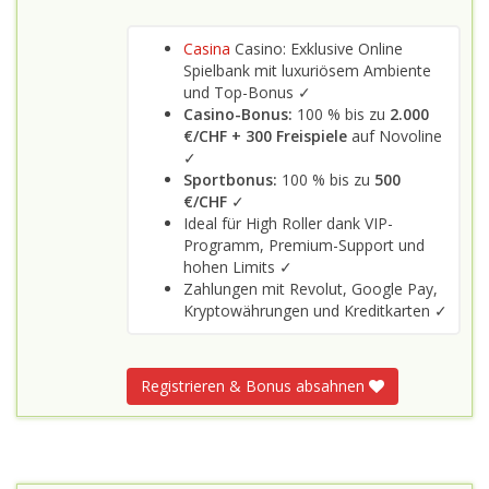
Casina
Casino: Exklusive Online
Spielbank mit luxuriösem Ambiente
und Top-Bonus ✓
Casino-Bonus:
100 % bis zu
2.000
€/CHF + 300 Freispiele
auf Novoline
✓
Sportbonus:
100 % bis zu
500
€/CHF
✓
Ideal für High Roller dank VIP-
Programm, Premium-Support und
hohen Limits ✓
Zahlungen mit Revolut, Google Pay,
Kryptowährungen und Kreditkarten ✓
Registrieren & Bonus absahnen