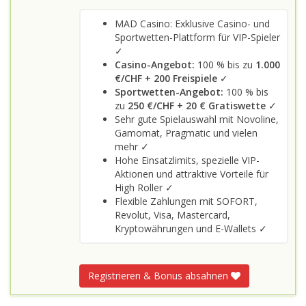
MAD Casino: Exklusive Casino- und
Sportwetten-Plattform für VIP-Spieler
✓
Casino-Angebot:
100 % bis zu
1.000
€/CHF + 200 Freispiele
✓
Sportwetten-Angebot:
100 % bis
zu
250 €/CHF + 20 € Gratiswette
✓
Sehr gute Spielauswahl mit Novoline,
Gamomat, Pragmatic und vielen
mehr ✓
Hohe Einsatzlimits, spezielle VIP-
Aktionen und attraktive Vorteile für
High Roller ✓
Flexible Zahlungen mit SOFORT,
Revolut, Visa, Mastercard,
Kryptowährungen und E-Wallets ✓
Registrieren & Bonus absahnen