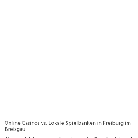
Online Casinos vs. Lokale Spielbanken in Freiburg im
Breisgau