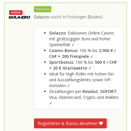
Premium
online
Golazzo
sucht in
Frickingen (Baden)
Golazzo
: Exklusives Online Casino
mit großzügigen Boni und hoher
Spielvielfalt ✓
Casino-Bonus:
100 % bis
2.000 € /
CHF + 200 Freispiele
✓
Sportbonus:
100 % bis
500 € / CHF
+ 20 € Gratiswette
✓
Ideal für High Roller mit hohen Ein-
und Auszahlungslimits sowie VIP-
Vorteilen ✓
Einzahlungen per
Revolut
,
SOFORT
,
Visa, Mastercard, Crypto und Wallets
✓
Registrieren & Bonus absahnen