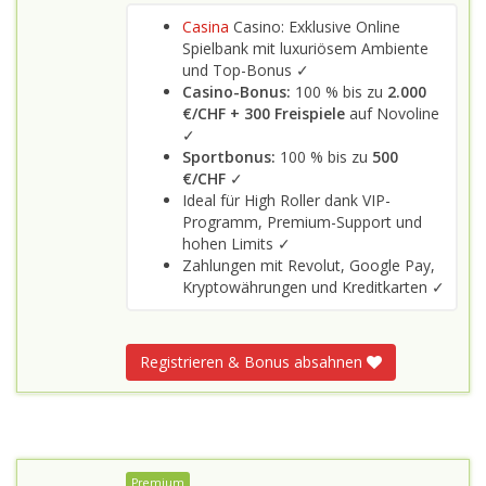
Casina
Casino: Exklusive Online
Spielbank mit luxuriösem Ambiente
und Top-Bonus ✓
Casino-Bonus:
100 % bis zu
2.000
€/CHF + 300 Freispiele
auf Novoline
✓
Sportbonus:
100 % bis zu
500
€/CHF
✓
Ideal für High Roller dank VIP-
Programm, Premium-Support und
hohen Limits ✓
Zahlungen mit Revolut, Google Pay,
Kryptowährungen und Kreditkarten ✓
Registrieren & Bonus absahnen
Premium