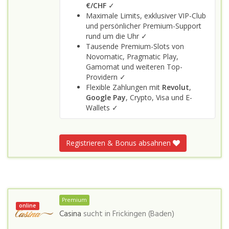
€/CHF
✓
Maximale Limits, exklusiver VIP-Club
und persönlicher Premium-Support
rund um die Uhr ✓
Tausende Premium-Slots von
Novomatic, Pragmatic Play,
Gamomat und weiteren Top-
Providern ✓
Flexible Zahlungen mit
Revolut
,
Google Pay
, Crypto, Visa und E-
Wallets ✓
Registrieren & Bonus absahnen
Premium
online
Casina
sucht in
Frickingen (Baden)