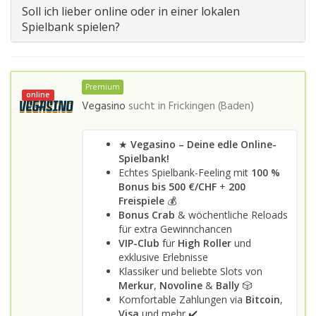
Soll ich lieber online oder in einer lokalen
Spielbank spielen?
Premium
online
Vegasino
sucht in
Frickingen (Baden)
★
Vegasino – Deine edle Online-
Spielbank!
Echtes Spielbank-Feeling mit
100 %
Bonus bis 500 €/CHF
+
200
Freispiele
💰
Bonus Crab
& wöchentliche Reloads
für extra Gewinnchancen
VIP-Club
für
High Roller
und
exklusive Erlebnisse
Klassiker und beliebte Slots von
Merkur
,
Novoline
&
Bally
🎲
Komfortable Zahlungen via
Bitcoin
,
Visa
und mehr ✔️