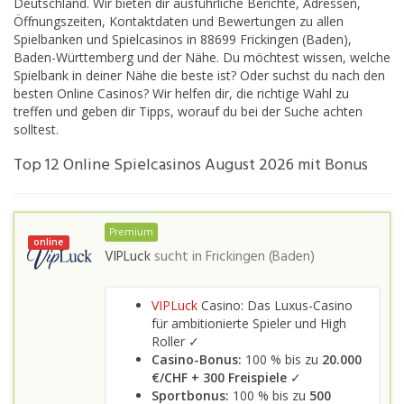
Deutschland. Wir bieten dir ausführliche Berichte, Adressen,
Öffnungszeiten, Kontaktdaten und Bewertungen zu allen
Spielbanken und Spielcasinos in 88699 Frickingen (Baden),
Baden-Württemberg und der Nähe. Du möchtest wissen, welche
Spielbank in deiner Nähe die beste ist? Oder suchst du nach den
besten Online Casinos? Wir helfen dir, die richtige Wahl zu
treffen und geben dir Tipps, worauf du bei der Suche achten
solltest.
Top 12 Online Spielcasinos August 2026 mit Bonus
Premium
online
VIPLuck
sucht in
Frickingen (Baden)
VIPLuck
Casino: Das Luxus-Casino
für ambitionierte Spieler und High
Roller ✓
Casino-Bonus:
100 % bis zu
20.000
€/CHF + 300 Freispiele
✓
Sportbonus:
100 % bis zu
500