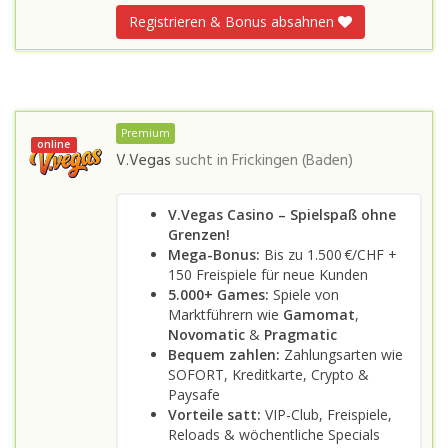
Registrieren & Bonus absahnen
Premium
online
V.Vegas
sucht in
Frickingen (Baden)
V.Vegas Casino – Spielspaß ohne
Grenzen!
Mega-Bonus:
Bis zu 1.500 €/CHF +
150 Freispiele für neue Kunden
5.000+ Games:
Spiele von
Marktführern wie
Gamomat
,
Novomatic
&
Pragmatic
Bequem zahlen:
Zahlungsarten wie
SOFORT, Kreditkarte, Crypto &
Paysafe
Vorteile satt:
VIP-Club, Freispiele,
Reloads & wöchentliche Specials