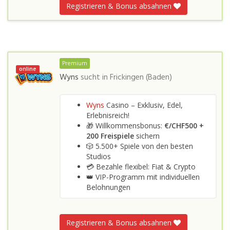
Registrieren & Bonus absahnen
Premium
online
Wyns
sucht in
Frickingen (Baden)
Wyns
Casino – Exklusiv, Edel,
Erlebnisreich!
🎁 Willkommensbonus:
€/CHF500 +
200 Freispiele
sichern
🎲 5.500+ Spiele von den besten
Studios
💳 Bezahle flexibel: Fiat & Crypto
👑 VIP-Programm mit individuellen
Belohnungen
Registrieren & Bonus absahnen