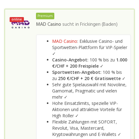
Premium
online
MAD Casino
sucht in
Frickingen (Baden)
MAD Casino
: Exklusive Casino- und
Sportwetten-Plattform für VIP-Spieler
✓
Casino-Angebot:
100 % bis zu
1.000
€/CHF + 200 Freispiele
✓
Sportwetten-Angebot:
100 % bis
zu
250 €/CHF + 20 € Gratiswette
✓
Sehr gute Spielauswahl mit Novoline,
Gamomat, Pragmatic und vielen
mehr ✓
Hohe Einsatzlimits, spezielle VIP-
Aktionen und attraktive Vorteile für
High Roller ✓
Flexible Zahlungen mit SOFORT,
Revolut, Visa, Mastercard,
Kryptowährungen und E-Wallets ✓