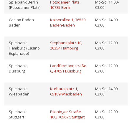
Spielbank Berlin
Potsdamer Platz,
Mo-So: 11:00-
(Potsdamer Platz)
10785 Berlin
03:00
Casino Baden-
Kaiserallee 1, 76530
Mo-So: 14:00-
Baden
Baden-Baden
02:00
Spielbank
Stephansplatz 10,
Mo-So: 12:00-
Hamburg (Casino
20354 Hamburg
03:00
Esplanade)
Spielbank
Landfermannstraße
Mo-So: 12:00-
Duisburg
6, 47051 Duisburg
03:00
Spielbank
Kurhausplatz 1,
Mo-So: 14:00-
Wiesbaden
65189 Wiesbaden
02:00
Spielbank
Plieninger Straße
Mo-So: 12:00-
Stuttgart
100, 70567 Stuttgart
03:00