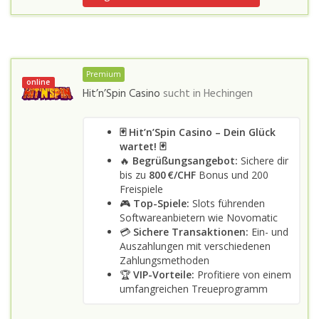
Premium
online
Hit’n’Spin Casino
sucht in
Hechingen
🃏 Hit’n’Spin Casino – Dein Glück
wartet! 🃏
🔥
Begrüßungsangebot:
Sichere dir
bis zu
800 €/CHF
Bonus und 200
Freispiele
🎮
Top-Spiele:
Slots führenden
Softwareanbietern wie Novomatic
💳
Sichere Transaktionen:
Ein- und
Auszahlungen mit verschiedenen
Zahlungsmethoden
🏆
VIP-Vorteile:
Profitiere von einem
umfangreichen Treueprogramm