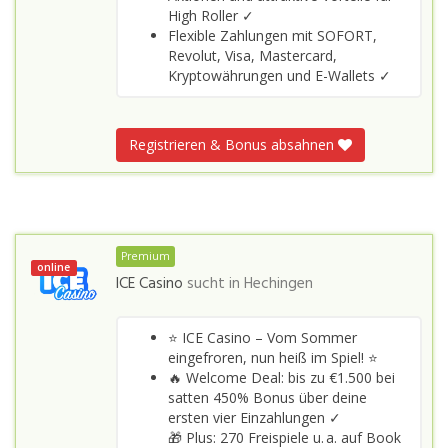
High Roller ✓
Flexible Zahlungen mit SOFORT,
Revolut, Visa, Mastercard,
Kryptowährungen und E-Wallets ✓
Registrieren & Bonus absahnen
Premium
online
ICE Casino
sucht in
Hechingen
⭐ ICE Casino – Vom Sommer
eingefroren, nun heiß im Spiel! ⭐
🔥 Welcome Deal: bis zu €1.500 bei
satten 450% Bonus über deine
ersten vier Einzahlungen ✓
🎁 Plus: 270 Freispiele u. a. auf Book