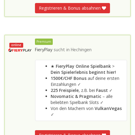
Registrieren & Bonus absahnen
Premium
online
FieryPlay
sucht in
Hechingen
★
FieryPlay Online Spielbank
>
Dein Spielerlebnis beginnt hier!
1500€/CHF Bonus
auf deine ersten
Einzahlungen ✓
225 Freispiele
, z.B. bei
Faust
✓
Novomatic & Pragmatic
– alle
beliebten Spielbank Slots ✓
Von den Machern von
VulkanVegas
✓