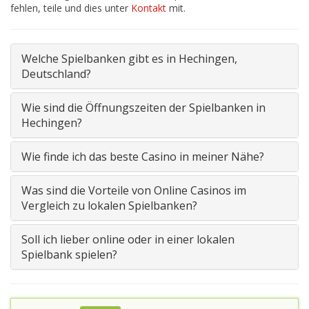
fehlen, teile und dies unter
Kontakt
mit.
Welche Spielbanken gibt es in Hechingen,
Deutschland?
Wie sind die Öffnungszeiten der Spielbanken in
Hechingen?
Wie finde ich das beste Casino in meiner Nähe?
Was sind die Vorteile von Online Casinos im
Vergleich zu lokalen Spielbanken?
Soll ich lieber online oder in einer lokalen
Spielbank spielen?