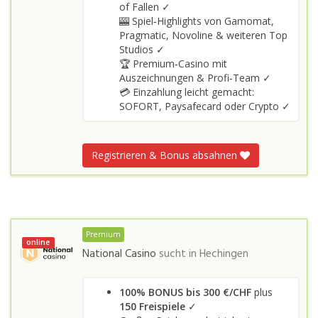
of Fallen ✓
🎰 Spiel‑Highlights von Gamomat,
Pragmatic, Novoline & weiteren Top
Studios ✓
🏆 Premium‑Casino mit
Auszeichnungen & Profi‑Team ✓
💳 Einzahlung leicht gemacht:
SOFORT, Paysafecard oder Crypto ✓
Registrieren & Bonus absahnen
Premium
online
National Casino
sucht in
Hechingen
100% BONUS bis 300 €/CHF
plus
150 Freispiele
✓