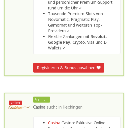
und persönlicher Premium-Support
rund um die Uhr ✓
Tausende Premium-Slots von
Novomatic, Pragmatic Play,
Gamomat und weiteren Top-
Providern ✓
Flexible Zahlungen mit
Revolut
,
Google Pay
, Crypto, Visa und E-
Wallets ✓
Registrieren & Bonus absahnen
Premium
online
Casina
sucht in
Hechingen
Casina
Casino: Exklusive Online