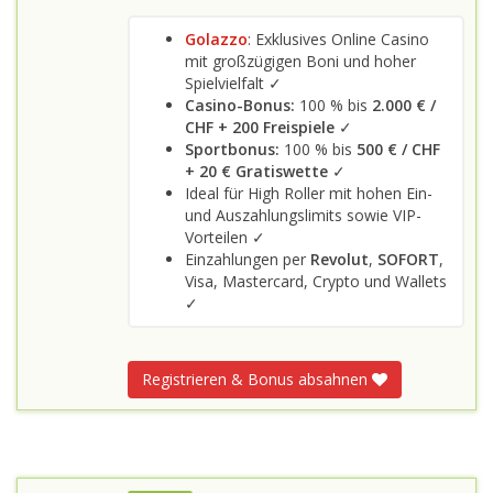
Golazzo
: Exklusives Online Casino
mit großzügigen Boni und hoher
Spielvielfalt ✓
Casino-Bonus:
100 % bis
2.000 € /
CHF + 200 Freispiele
✓
Sportbonus:
100 % bis
500 € / CHF
+ 20 € Gratiswette
✓
Ideal für High Roller mit hohen Ein-
und Auszahlungslimits sowie VIP-
Vorteilen ✓
Einzahlungen per
Revolut
,
SOFORT
,
Visa, Mastercard, Crypto und Wallets
✓
Registrieren & Bonus absahnen