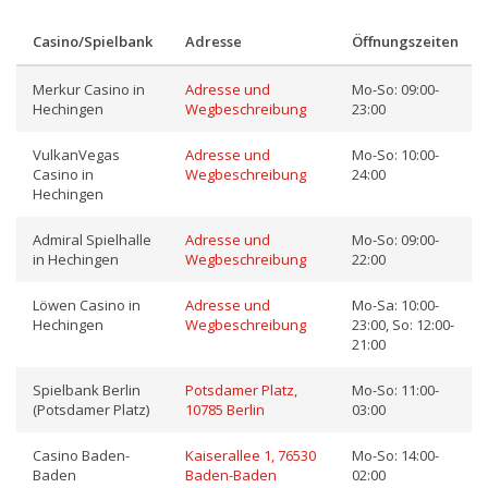
Casino/Spielbank
Adresse
Öffnungszeiten
Merkur Casino in
Adresse und
Mo-So: 09:00-
Hechingen
Wegbeschreibung
23:00
VulkanVegas
Adresse und
Mo-So: 10:00-
Casino in
Wegbeschreibung
24:00
Hechingen
Admiral Spielhalle
Adresse und
Mo-So: 09:00-
in Hechingen
Wegbeschreibung
22:00
Löwen Casino in
Adresse und
Mo-Sa: 10:00-
Hechingen
Wegbeschreibung
23:00, So: 12:00-
21:00
Spielbank Berlin
Potsdamer Platz,
Mo-So: 11:00-
(Potsdamer Platz)
10785 Berlin
03:00
Casino Baden-
Kaiserallee 1, 76530
Mo-So: 14:00-
Baden
Baden-Baden
02:00