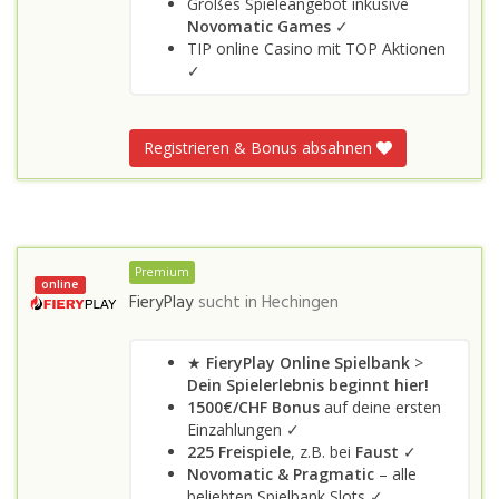
Großes Spieleangebot inkusive
Novomatic Games
✓
TIP online Casino mit TOP Aktionen
✓
Registrieren & Bonus absahnen
Premium
online
FieryPlay
sucht in
Hechingen
★
FieryPlay Online Spielbank
>
Dein Spielerlebnis beginnt hier!
1500€/CHF Bonus
auf deine ersten
Einzahlungen ✓
225 Freispiele
, z.B. bei
Faust
✓
Novomatic & Pragmatic
– alle
beliebten Spielbank Slots ✓