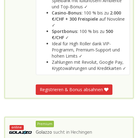
Spielbank mit luxuriösem Ambiente
und Top-Bonus ✓
Casino-Bonus:
100 % bis zu
2.000
€/CHF + 300 Freispiele
auf Novoline
✓
Sportbonus:
100 % bis zu
500
€/CHF
✓
Ideal für High Roller dank VIP-
Programm, Premium-Support und
hohen Limits ✓
Zahlungen mit Revolut, Google Pay,
Kryptowährungen und Kreditkarten ✓
Registrieren & Bonus absahnen
Premium
online
Golazzo
sucht in
Hechingen