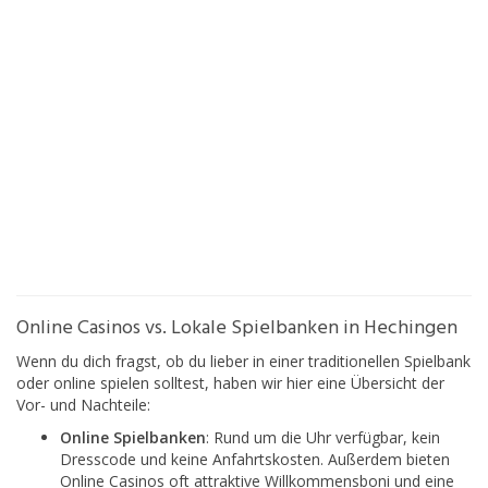
Online Casinos vs. Lokale Spielbanken in Hechingen
Wenn du dich fragst, ob du lieber in einer traditionellen Spielbank
oder online spielen solltest, haben wir hier eine Übersicht der
Vor- und Nachteile:
Online Spielbanken
: Rund um die Uhr verfügbar, kein
Dresscode und keine Anfahrtskosten. Außerdem bieten
Online Casinos oft attraktive Willkommensboni und eine