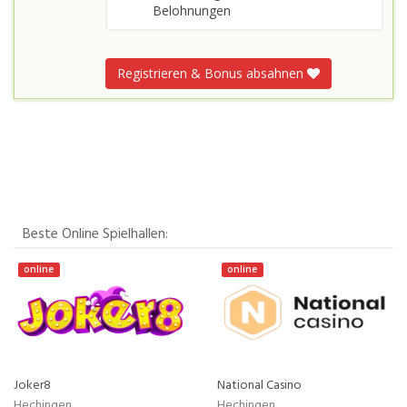
Belohnungen
Registrieren & Bonus absahnen
Beste Online Spielhallen:
online
online
Joker8
National Casino
Hechingen
Hechingen