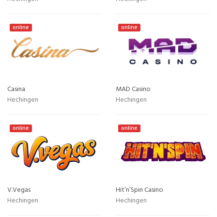
online
online
Casina
MAD Casino
Hechingen
Hechingen
online
online
V.Vegas
Hit’n’Spin Casino
Hechingen
Hechingen