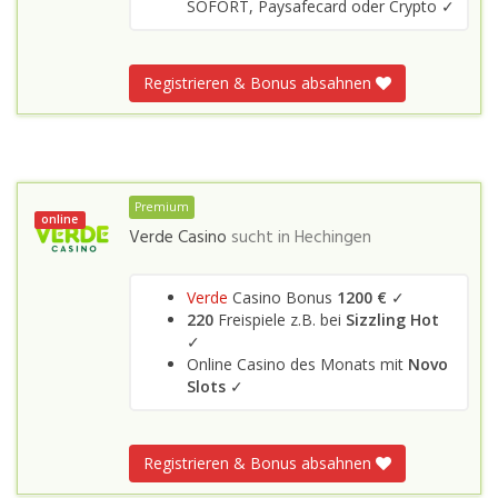
SOFORT, Paysafecard oder Crypto ✓
Registrieren & Bonus absahnen
Premium
online
Verde Casino
sucht in
Hechingen
Verde
Casino Bonus
1200 €
✓
220
Freispiele z.B. bei
Sizzling Hot
✓
Online Casino des Monats mit
Novo
Slots
✓
Registrieren & Bonus absahnen