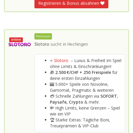
Registrieren & Bonus absahnen
Premium
online
Slotoro
sucht in
Hechingen
⭐
Slotoro
– Luxus & Freiheit im Spiel
ohne Limits & Einschränkungen!
🎁
2.500 €/CHF + 250 Freispiele
für
deine ersten Einzahlungen
🎰 5.000+ Spiele von Novoline,
Gamomat, Pragmatic & weiteren
💳 Schnelle Zahlungen via
SOFORT
,
Paysafe, Crypto
& mehr.
💸 High Limits, keine Grenzen – Spiel
wie ein VIP
🏆 Starke Extras: Tägliche Boni,
Treueprämien & VIP-Club