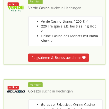
Premium
online
Verde Casino
sucht in
Hechingen
Verde Casino Bonus
1200 €
✓
220
Freispiele z.B. bei
Sizzling Hot
✓
Online Casino des Monats mit
Novo
Slots
✓
Registrieren & Bonus absahnen
Premium
online
Golazzo
sucht in
Hechingen
Golazzo
: Exklusives Online Casino