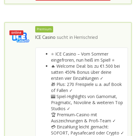
Premium
online
ICE Casino
sucht in
Herrischried
⭐ ICE Casino – Vom Sommer
eingefroren, nun heiß im Spiel! ⭐
🔥 Welcome Deal: bis zu €1.500 bei
satten 450% Bonus über deine
ersten vier Einzahlungen ✓
🎁 Plus: 270 Freispiele u. a. auf Book
of Fallen ✓
🎰 Spiel‑Highlights von Gamomat,
Pragmatic, Novoline & weiteren Top
Studios ✓
🏆 Premium‑Casino mit
Auszeichnungen & Profi‑Team ✓
💳 Einzahlung leicht gemacht:
SOFORT, Paysafecard oder Crypto ✓