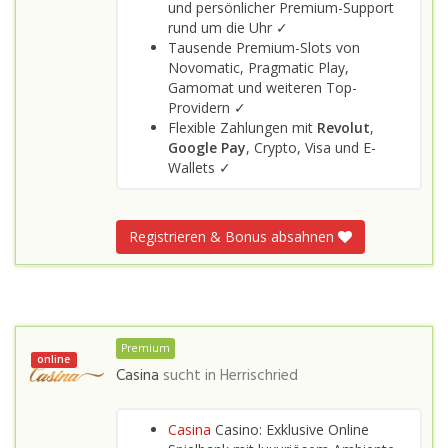
und persönlicher Premium-Support
rund um die Uhr ✓
Tausende Premium-Slots von
Novomatic, Pragmatic Play,
Gamomat und weiteren Top-
Providern ✓
Flexible Zahlungen mit
Revolut
,
Google Pay
, Crypto, Visa und E-
Wallets ✓
Registrieren & Bonus absahnen
Premium
online
Casina
sucht in
Herrischried
Casina
Casino: Exklusive Online