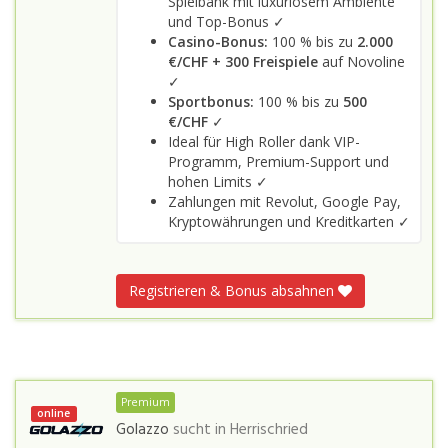
Spielbank mit luxuriösem Ambiente
und Top-Bonus ✓
Casino-Bonus:
100 % bis zu
2.000
€/CHF + 300 Freispiele
auf Novoline
✓
Sportbonus:
100 % bis zu
500
€/CHF
✓
Ideal für High Roller dank VIP-
Programm, Premium-Support und
hohen Limits ✓
Zahlungen mit Revolut, Google Pay,
Kryptowährungen und Kreditkarten ✓
Registrieren & Bonus absahnen
Premium
online
Golazzo
sucht in
Herrischried