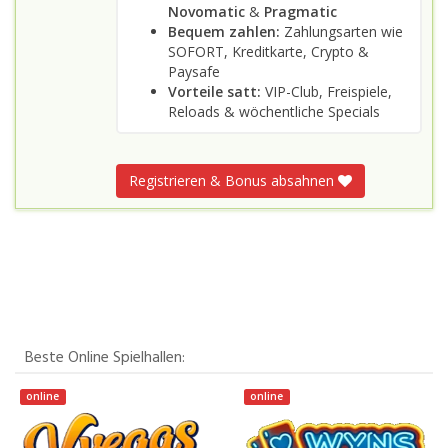
Novomatic
&
Pragmatic
Bequem zahlen:
Zahlungsarten wie
SOFORT, Kreditkarte, Crypto &
Paysafe
Vorteile satt:
VIP-Club, Freispiele,
Reloads & wöchentliche Specials
Registrieren & Bonus absahnen
Beste Online Spielhallen:
online
online