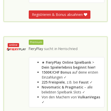
Registrieren & Bonus absahnen
Premium
online
FieryPlay
sucht in
Herrischried
★
FieryPlay Online Spielbank
>
Dein Spielerlebnis beginnt hier!
1500€/CHF Bonus
auf deine ersten
Einzahlungen ✓
225 Freispiele
, z.B. bei
Faust
✓
Novomatic & Pragmatic
– alle
beliebten Spielbank Slots ✓
Von den Machern von
VulkanVegas
✓