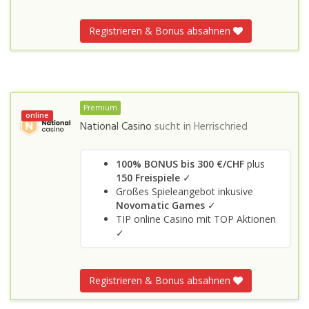
Registrieren & Bonus absahnen
Premium
online
National Casino
sucht in
Herrischried
100% BONUS bis 300 €/CHF
plus
150 Freispiele
✓
Großes Spieleangebot inkusive
Novomatic Games
✓
TIP online Casino mit TOP Aktionen
✓
Registrieren & Bonus absahnen