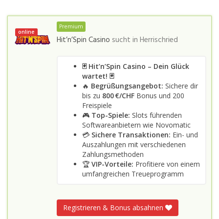
Premium
online
Hit’n’Spin Casino
sucht in
Herrischried
🃏 Hit’n’Spin Casino – Dein Glück
wartet! 🃏
🔥
Begrüßungsangebot:
Sichere dir
bis zu
800 €/CHF
Bonus und 200
Freispiele
🎮
Top-Spiele:
Slots führenden
Softwareanbietern wie Novomatic
💳
Sichere Transaktionen:
Ein- und
Auszahlungen mit verschiedenen
Zahlungsmethoden
🏆
VIP-Vorteile:
Profitiere von einem
umfangreichen Treueprogramm
Registrieren & Bonus absahnen