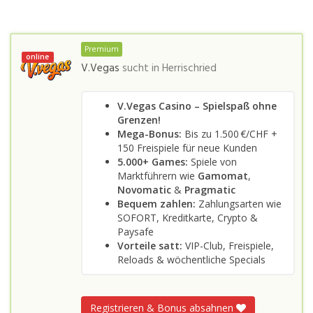
Premium
online
V.Vegas
sucht in
Herrischried
V.Vegas Casino – Spielspaß ohne
Grenzen!
Mega-Bonus:
Bis zu 1.500 €/CHF +
150 Freispiele für neue Kunden
5.000+ Games:
Spiele von
Marktführern wie
Gamomat
,
Novomatic
&
Pragmatic
Bequem zahlen:
Zahlungsarten wie
SOFORT, Kreditkarte, Crypto &
Paysafe
Vorteile satt:
VIP-Club, Freispiele,
Reloads & wöchentliche Specials
Registrieren & Bonus absahnen