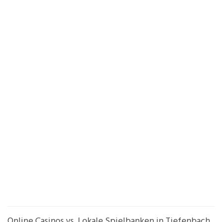
Online Casinos vs. Lokale Spielbanken in Tiefenbach