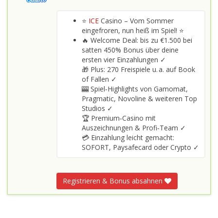
⭐
ICE
Casino – Vom Sommer
eingefroren, nun heiß im Spiel! ⭐
🔥 Welcome Deal: bis zu €1.500 bei
satten 450% Bonus über deine
ersten vier Einzahlungen ✓
🎁 Plus: 270 Freispiele u. a. auf Book
of Fallen ✓
🎰 Spiel‑Highlights von Gamomat,
Pragmatic, Novoline & weiteren Top
Studios ✓
🏆 Premium‑Casino mit
Auszeichnungen & Profi‑Team ✓
💳 Einzahlung leicht gemacht:
SOFORT, Paysafecard oder Crypto ✓
Registrieren & Bonus absahnen