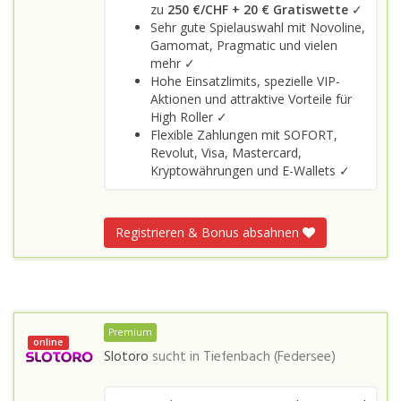
zu
250 €/CHF + 20 € Gratiswette
✓
Sehr gute Spielauswahl mit Novoline,
Gamomat, Pragmatic und vielen
mehr ✓
Hohe Einsatzlimits, spezielle VIP-
Aktionen und attraktive Vorteile für
High Roller ✓
Flexible Zahlungen mit SOFORT,
Revolut, Visa, Mastercard,
Kryptowährungen und E-Wallets ✓
Registrieren & Bonus absahnen
Premium
online
Slotoro
sucht in
Tiefenbach (Federsee)