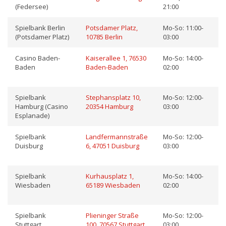
(Federsee)
21:00
Spielbank Berlin
Potsdamer Platz,
Mo-So: 11:00-
(Potsdamer Platz)
10785 Berlin
03:00
Casino Baden-
Kaiserallee 1, 76530
Mo-So: 14:00-
Baden
Baden-Baden
02:00
Spielbank
Stephansplatz 10,
Mo-So: 12:00-
Hamburg (Casino
20354 Hamburg
03:00
Esplanade)
Spielbank
Landfermannstraße
Mo-So: 12:00-
Duisburg
6, 47051 Duisburg
03:00
Spielbank
Kurhausplatz 1,
Mo-So: 14:00-
Wiesbaden
65189 Wiesbaden
02:00
Spielbank
Plieninger Straße
Mo-So: 12:00-
Stuttgart
100, 70567 Stuttgart
03:00