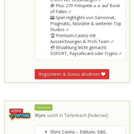
🎁 Plus: 270 Freispiele u. a. auf Book
of Fallen ✓
🎰 Spiel‑Highlights von Gamomat,
Pragmatic, Novoline & weiteren Top
Studios ✓
🏆 Premium‑Casino mit
Auszeichnungen & Profi‑Team ✓
💳 Einzahlung leicht gemacht:
SOFORT, Paysafecard oder Crypto ✓
Registrieren & Bonus absahnen
Premium
online
Wyns
sucht in
Tiefenbach (Federsee)
Wyns Casino – Exklusiv, Edel,