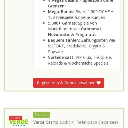
V.Vegas Casino – Spielspaß ohne
Grenzen!
Mega-Bonus:
Bis zu 1.500 €/CHF +
150 Freispiele für neue Kunden
5.000+ Games:
Spiele von
Marktführern wie
Gamomat
,
Novomatic
&
Pragmatic
Bequem zahlen:
Zahlungsarten wie
SOFORT, Kreditkarte, Crypto &
Paysafe
Vorteile satt:
VIP-Club, Freispiele,
Reloads & wöchentliche Specials
Registrieren & Bonus absahnen
Premium
online
Verde Casino
sucht in
Tiefenbach (Federsee)