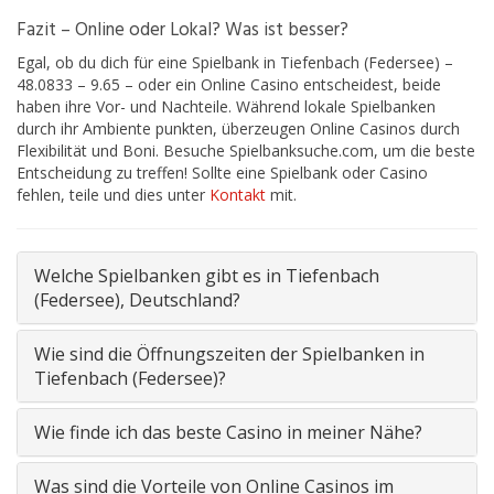
Fazit – Online oder Lokal? Was ist besser?
Egal, ob du dich für eine Spielbank in Tiefenbach (Federsee) –
48.0833 – 9.65 – oder ein Online Casino entscheidest, beide
haben ihre Vor- und Nachteile. Während lokale Spielbanken
durch ihr Ambiente punkten, überzeugen Online Casinos durch
Flexibilität und Boni. Besuche Spielbanksuche.com, um die beste
Entscheidung zu treffen! Sollte eine Spielbank oder Casino
fehlen, teile und dies unter
Kontakt
mit.
Welche Spielbanken gibt es in Tiefenbach
(Federsee), Deutschland?
Wie sind die Öffnungszeiten der Spielbanken in
Tiefenbach (Federsee)?
Wie finde ich das beste Casino in meiner Nähe?
Was sind die Vorteile von Online Casinos im