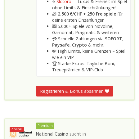
⭐
Slotoro
– Luxus & Freiheit im Spiel
ohne Limits & Einschränkungen!
🎁
2.500 €/CHF + 250 Freispiele
für
deine ersten Einzahlungen
🎰 5.000+ Spiele von Novoline,
Gamomat, Pragmatic & weiteren
💳 Schnelle Zahlungen via
SOFORT
,
Paysafe, Crypto
& mehr.
💸 High Limits, keine Grenzen – Spiel
wie ein VIP
🏆 Starke Extras: Tägliche Boni,
Treueprämien & VIP-Club
Registrieren & Bonus absahnen
Premium
online
National Casino
sucht in