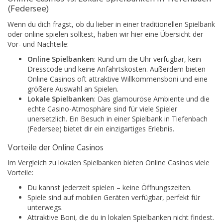
(Federsee)
Wenn du dich fragst, ob du lieber in einer traditionellen Spielbank
oder online spielen solltest, haben wir hier eine Übersicht der
Vor- und Nachteile:
Online Spielbanken
: Rund um die Uhr verfügbar, kein
Dresscode und keine Anfahrtskosten. Außerdem bieten
Online Casinos oft attraktive Willkommensboni und eine
größere Auswahl an Spielen.
Lokale Spielbanken
: Das glamouröse Ambiente und die
echte Casino-Atmosphäre sind für viele Spieler
unersetzlich. Ein Besuch in einer Spielbank in Tiefenbach
(Federsee) bietet dir ein einzigartiges Erlebnis.
Vorteile der Online Casinos
Im Vergleich zu lokalen Spielbanken bieten Online Casinos viele
Vorteile:
Du kannst jederzeit spielen – keine Öffnungszeiten.
Spiele sind auf mobilen Geräten verfügbar, perfekt für
unterwegs.
Attraktive Boni, die du in lokalen Spielbanken nicht findest.