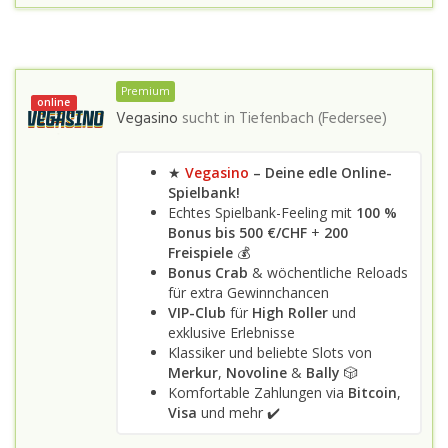
Premium
online
Vegasino
sucht in
Tiefenbach (Federsee)
★
Vegasino
– Deine edle Online-
Spielbank!
Echtes Spielbank-Feeling mit
100 %
Bonus bis 500 €/CHF
+
200
Freispiele
💰
Bonus Crab
& wöchentliche Reloads
für extra Gewinnchancen
VIP-Club
für
High Roller
und
exklusive Erlebnisse
Klassiker und beliebte Slots von
Merkur
,
Novoline
&
Bally
🎲
Komfortable Zahlungen via
Bitcoin
,
Visa
und mehr ✔️