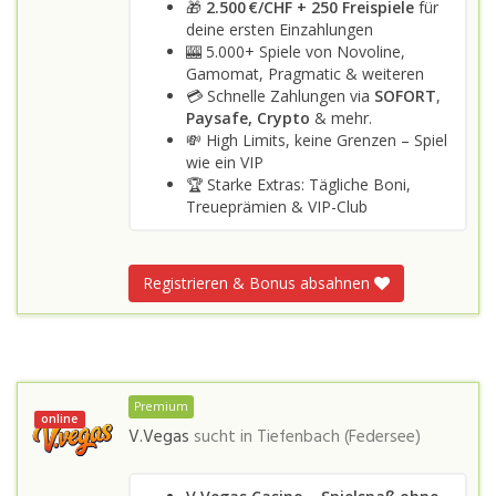
🎁
2.500 €/CHF + 250 Freispiele
für
deine ersten Einzahlungen
🎰 5.000+ Spiele von Novoline,
Gamomat, Pragmatic & weiteren
💳 Schnelle Zahlungen via
SOFORT
,
Paysafe, Crypto
& mehr.
💸 High Limits, keine Grenzen – Spiel
wie ein VIP
🏆 Starke Extras: Tägliche Boni,
Treueprämien & VIP-Club
Registrieren & Bonus absahnen
Premium
online
V.Vegas
sucht in
Tiefenbach (Federsee)