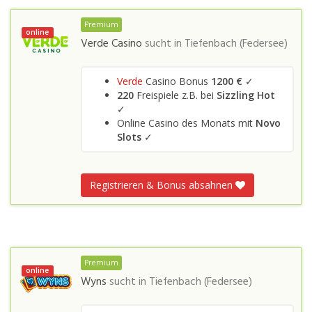
Premium
online
Verde Casino
sucht in
Tiefenbach (Federsee)
Verde
Casino Bonus
1200 €
✓
220
Freispiele z.B. bei
Sizzling Hot
✓
Online Casino des Monats mit
Novo
Slots
✓
Registrieren & Bonus absahnen
Premium
online
Wyns
sucht in
Tiefenbach (Federsee)