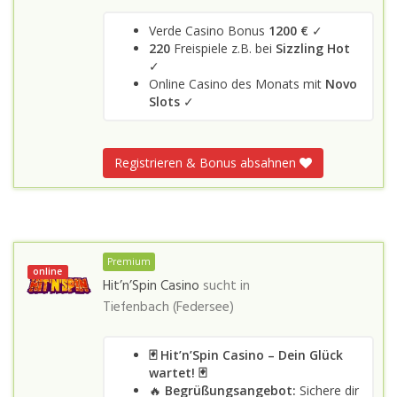
Verde Casino Bonus
1200 €
✓
220
Freispiele z.B. bei
Sizzling Hot
✓
Online Casino des Monats mit
Novo
Slots
✓
Registrieren & Bonus absahnen
Premium
online
Hit’n’Spin Casino
sucht in
Tiefenbach (Federsee)
🃏 Hit’n’Spin Casino – Dein Glück
wartet! 🃏
🔥
Begrüßungsangebot:
Sichere dir