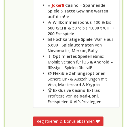
⭐
Joker8
Casino – Spannende
Spiele & satte Gewinne warten
auf dich!
⭐
🔥
Willkommensbonus
: 100 % bis
500 €/CHF
& 50 % bis
1.000 €/CHF
+
200 Freispiele
🎰
Hochkarätige Spiele
: Wähle aus
5.600+ Spielautomaten
von
Novomatic, Merkur, Bally
📱
Optimiertes Spielerlebnis
:
Mobile Version für
iOS & Android
–
flüssiges Spielen überall!
💳
Flexible Zahlungsoptionen
:
Sichere Ein- & Auszahlungen mit
Visa, Mastercard & Krypto
🏆
Exklusive Casino-Extras
:
Profitiere von
Reload-Boni,
Freispielen & VIP-Privilegien!
Registrieren & Bonus absahnen