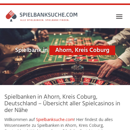
Skip
to
main
Toggl
content
navig
Spielbank in
Ahorn, Kreis Coburg
Spielbanken in Ahorn, Kreis Coburg,
Deutschland – Übersicht aller Spielcasinos in
der Nähe
Willkommen auf
Spielbanksuche.com
! Hier findest du alles
Wissenswerte zu Spielbanken in Ahorn, Kreis Coburg,