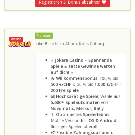
Registrieren & Bonus absahnen
Premium
online
Joker8
sucht in
Ahorn, Kreis Coburg
⭐
Joker8 Casino – Spannende
Spiele & satte Gewinne warten
auf dich!
⭐
🔥
Willkommensbonus
: 100 % bis
500 €/CHF
& 50 % bis
1.000 €/CHF
+
200 Freispiele
🎰
Hochkarätige Spiele
: Wähle aus
5.600+ Spielautomaten
von
Novomatic, Merkur, Bally
📱
Optimiertes Spielerlebnis
:
Mobile Version für
iOS & Android
–
flüssiges Spielen überall!
💳
Flexible Zahlungsoptionen
: