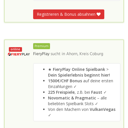
Registrieren & Bonus absahnen
Premium
online
FieryPlay
sucht in
Ahorn, Kreis Coburg
★
FieryPlay Online Spielbank
>
Dein Spielerlebnis beginnt hier!
1500€/CHF Bonus
auf deine ersten
Einzahlungen ✓
225 Freispiele
, z.B. bei
Faust
✓
Novomatic & Pragmatic
– alle
beliebten Spielbank Slots ✓
Von den Machern von
VulkanVegas
✓