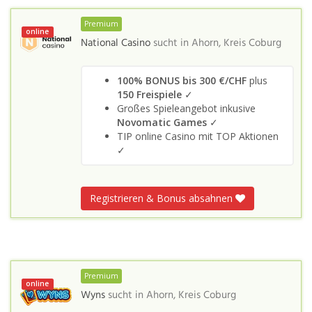
Premium
online
National Casino
sucht in
Ahorn, Kreis Coburg
100% BONUS bis 300 €/CHF
plus
150 Freispiele
✓
Großes Spieleangebot inkusive
Novomatic Games
✓
TIP online Casino mit TOP Aktionen
✓
Registrieren & Bonus absahnen
Premium
online
Wyns
sucht in
Ahorn, Kreis Coburg