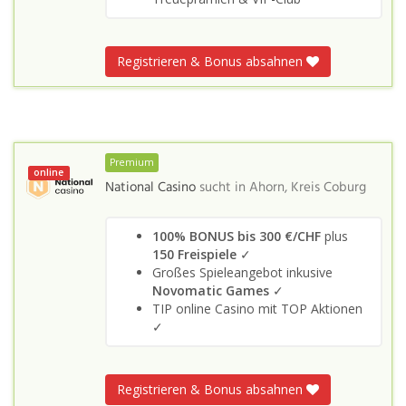
Registrieren & Bonus absahnen
Premium
online
National Casino
sucht in
Ahorn, Kreis Coburg
100% BONUS bis 300 €/CHF
plus
150 Freispiele
✓
Großes Spieleangebot inkusive
Novomatic Games
✓
TIP online Casino mit TOP Aktionen
✓
Registrieren & Bonus absahnen