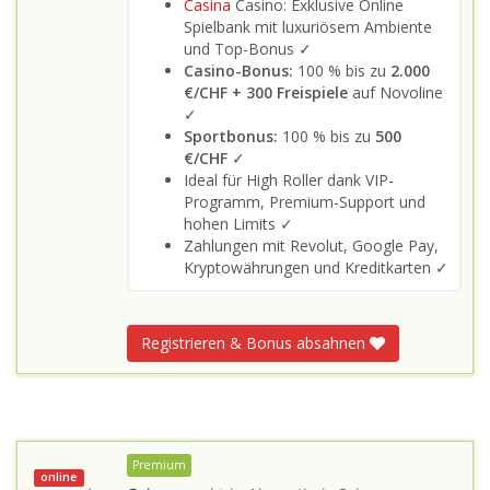
Casina
Casino: Exklusive Online
Spielbank mit luxuriösem Ambiente
und Top-Bonus ✓
Casino-Bonus:
100 % bis zu
2.000
€/CHF + 300 Freispiele
auf Novoline
✓
Sportbonus:
100 % bis zu
500
€/CHF
✓
Ideal für High Roller dank VIP-
Programm, Premium-Support und
hohen Limits ✓
Zahlungen mit Revolut, Google Pay,
Kryptowährungen und Kreditkarten ✓
Registrieren & Bonus absahnen
Premium
online