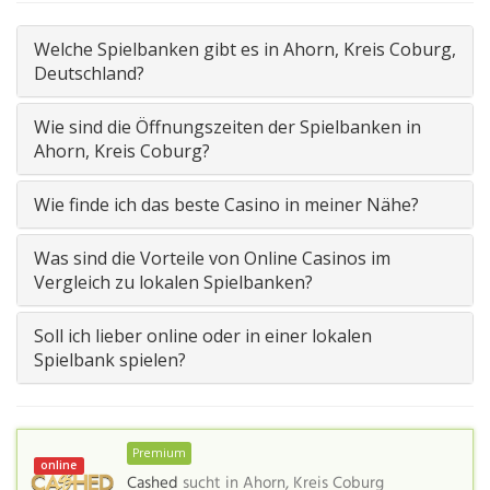
Welche Spielbanken gibt es in Ahorn, Kreis Coburg,
Deutschland?
Wie sind die Öffnungszeiten der Spielbanken in
Ahorn, Kreis Coburg?
Wie finde ich das beste Casino in meiner Nähe?
Was sind die Vorteile von Online Casinos im
Vergleich zu lokalen Spielbanken?
Soll ich lieber online oder in einer lokalen
Spielbank spielen?
Premium
online
Cashed
sucht in
Ahorn, Kreis Coburg