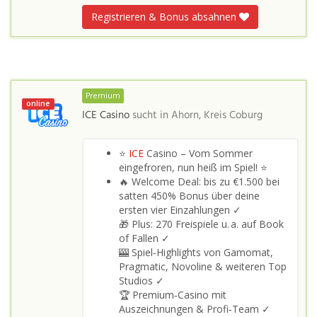
Registrieren & Bonus absahnen
Premium
online
ICE Casino
sucht in
Ahorn, Kreis Coburg
⭐
ICE
Casino – Vom Sommer
eingefroren, nun heiß im Spiel! ⭐
🔥 Welcome Deal: bis zu €1.500 bei
satten 450% Bonus über deine
ersten vier Einzahlungen ✓
🎁 Plus: 270 Freispiele u. a. auf Book
of Fallen ✓
🎰 Spiel‑Highlights von Gamomat,
Pragmatic, Novoline & weiteren Top
Studios ✓
🏆 Premium‑Casino mit
Auszeichnungen & Profi‑Team ✓