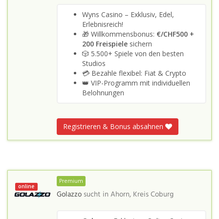
Wyns Casino – Exklusiv, Edel,
Erlebnisreich!
🎁 Willkommensbonus:
€/CHF500 +
200 Freispiele
sichern
🎲 5.500+ Spiele von den besten
Studios
💳 Bezahle flexibel: Fiat & Crypto
👑 VIP-Programm mit individuellen
Belohnungen
Registrieren & Bonus absahnen
Premium
online
Golazzo
sucht in
Ahorn, Kreis Coburg