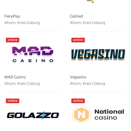
FieryPlay
Cashed
Ahorn, Kreis Coburg
Ahorn, Kreis Coburg
online
online
MAD Casino
Vegasino
Ahorn, Kreis Coburg
Ahorn, Kreis Coburg
online
online