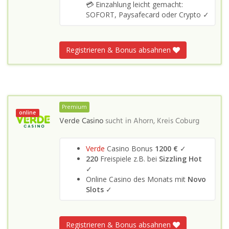
💳 Einzahlung leicht gemacht:
SOFORT, Paysafecard oder Crypto ✓
Registrieren & Bonus absahnen
Premium
online
Verde Casino
sucht in
Ahorn, Kreis Coburg
Verde
Casino Bonus
1200 €
✓
220
Freispiele z.B. bei
Sizzling Hot
✓
Online Casino des Monats mit
Novo
Slots
✓
Registrieren & Bonus absahnen