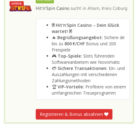
Premium
online
Hit’n’Spin Casino
sucht in
Ahorn, Kreis Coburg
🃏 Hit’n’Spin Casino – Dein Glück
wartet! 🃏
🔥
Begrüßungsangebot:
Sichere dir
bis zu
800 €/CHF
Bonus und 200
Freispiele
🎮
Top-Spiele:
Slots führenden
Softwareanbietern wie Novomatic
💳
Sichere Transaktionen:
Ein- und
Auszahlungen mit verschiedenen
Zahlungsmethoden
🏆
VIP-Vorteile:
Profitiere von einem
umfangreichen Treueprogramm
Registrieren & Bonus absahnen