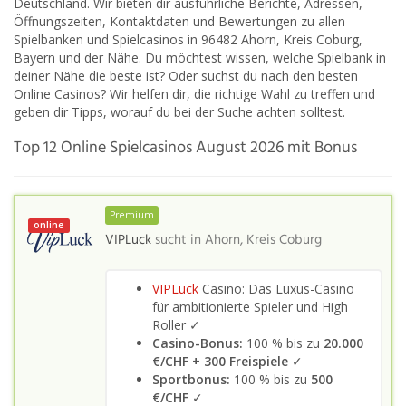
Deutschland. Wir bieten dir ausführliche Berichte, Adressen,
Öffnungszeiten, Kontaktdaten und Bewertungen zu allen
Spielbanken und Spielcasinos in 96482 Ahorn, Kreis Coburg,
Bayern und der Nähe. Du möchtest wissen, welche Spielbank in
deiner Nähe die beste ist? Oder suchst du nach den besten
Online Casinos? Wir helfen dir, die richtige Wahl zu treffen und
geben dir Tipps, worauf du bei der Suche achten solltest.
Top 12 Online Spielcasinos August 2026 mit Bonus
Premium
online
VIPLuck
sucht in
Ahorn, Kreis Coburg
VIPLuck
Casino: Das Luxus-Casino
für ambitionierte Spieler und High
Roller ✓
Casino-Bonus:
100 % bis zu
20.000
€/CHF + 300 Freispiele
✓
Sportbonus:
100 % bis zu
500
€/CHF
✓