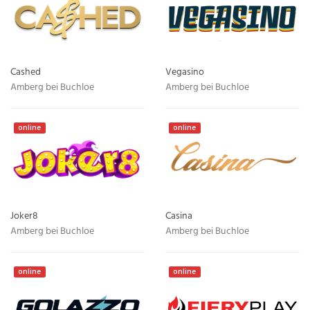
Cashed
Vegasino
Amberg bei Buchloe
Amberg bei Buchloe
online
online
Joker8
Casina
Amberg bei Buchloe
Amberg bei Buchloe
online
online