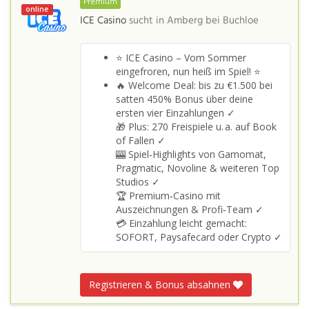
Premium
online
ICE Casino
sucht in
Amberg bei Buchloe
⭐ ICE Casino – Vom Sommer
eingefroren, nun heiß im Spiel! ⭐
🔥 Welcome Deal: bis zu €1.500 bei
satten 450% Bonus über deine
ersten vier Einzahlungen ✓
🎁 Plus: 270 Freispiele u. a. auf Book
of Fallen ✓
🎰 Spiel‑Highlights von Gamomat,
Pragmatic, Novoline & weiteren Top
Studios ✓
🏆 Premium‑Casino mit
Auszeichnungen & Profi‑Team ✓
💳 Einzahlung leicht gemacht:
SOFORT, Paysafecard oder Crypto ✓
Registrieren & Bonus absahnen