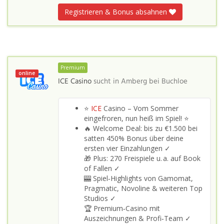
Registrieren & Bonus absahnen
Premium
online
ICE Casino
sucht in
Amberg bei Buchloe
⭐
ICE
Casino – Vom Sommer
eingefroren, nun heiß im Spiel! ⭐
🔥 Welcome Deal: bis zu €1.500 bei
satten 450% Bonus über deine
ersten vier Einzahlungen ✓
🎁 Plus: 270 Freispiele u. a. auf Book
of Fallen ✓
🎰 Spiel‑Highlights von Gamomat,
Pragmatic, Novoline & weiteren Top
Studios ✓
🏆 Premium‑Casino mit
Auszeichnungen & Profi‑Team ✓