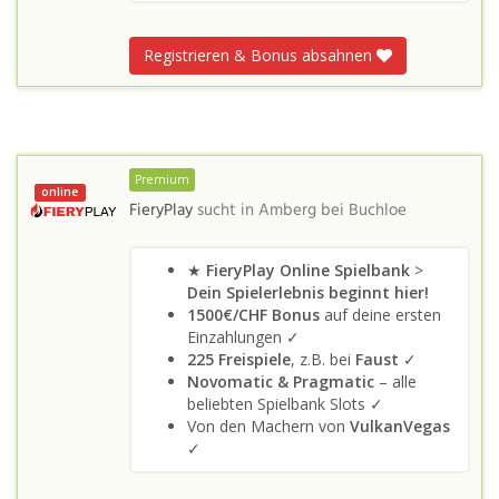
Registrieren & Bonus absahnen
Premium
online
FieryPlay
sucht in
Amberg bei Buchloe
★
FieryPlay Online Spielbank
>
Dein Spielerlebnis beginnt hier!
1500€/CHF Bonus
auf deine ersten
Einzahlungen ✓
225 Freispiele
, z.B. bei
Faust
✓
Novomatic & Pragmatic
– alle
beliebten Spielbank Slots ✓
Von den Machern von
VulkanVegas
✓