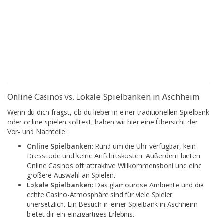
Online Casinos vs. Lokale Spielbanken in Aschheim
Wenn du dich fragst, ob du lieber in einer traditionellen Spielbank
oder online spielen solltest, haben wir hier eine Übersicht der
Vor- und Nachteile:
Online Spielbanken
: Rund um die Uhr verfügbar, kein
Dresscode und keine Anfahrtskosten. Außerdem bieten
Online Casinos oft attraktive Willkommensboni und eine
größere Auswahl an Spielen.
Lokale Spielbanken
: Das glamouröse Ambiente und die
echte Casino-Atmosphäre sind für viele Spieler
unersetzlich. Ein Besuch in einer Spielbank in Aschheim
bietet dir ein einzigartiges Erlebnis.