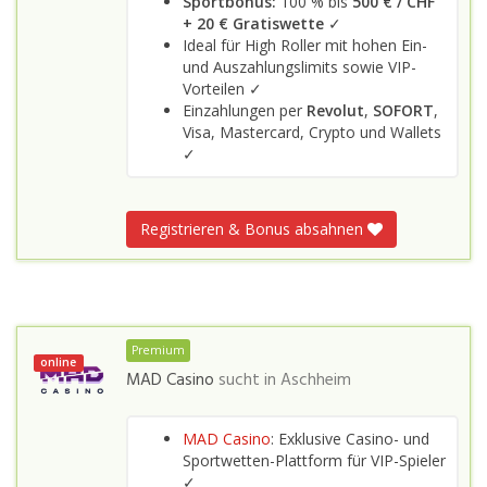
Sportbonus:
100 % bis
500 € / CHF
+ 20 € Gratiswette
✓
Ideal für High Roller mit hohen Ein-
und Auszahlungslimits sowie VIP-
Vorteilen ✓
Einzahlungen per
Revolut
,
SOFORT
,
Visa, Mastercard, Crypto und Wallets
✓
Registrieren & Bonus absahnen
Premium
online
MAD Casino
sucht in
Aschheim
MAD Casino
: Exklusive Casino- und
Sportwetten-Plattform für VIP-Spieler
✓