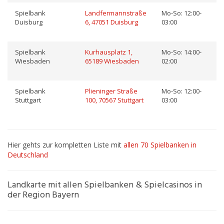
Spielbank
Landfermannstraße
Mo-So: 12:00-
Duisburg
6, 47051 Duisburg
03:00
Spielbank
Kurhausplatz 1,
Mo-So: 14:00-
Wiesbaden
65189 Wiesbaden
02:00
Spielbank
Plieninger Straße
Mo-So: 12:00-
Stuttgart
100, 70567 Stuttgart
03:00
Hier gehts zur kompletten Liste mit
allen 70 Spielbanken in
Deutschland
Landkarte mit allen Spielbanken & Spielcasinos in
der Region Bayern