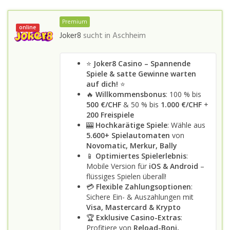
Premium
online
Joker8
sucht in
Aschheim
⭐
Joker8 Casino – Spannende
Spiele & satte Gewinne warten
auf dich!
⭐
🔥
Willkommensbonus
: 100 % bis
500 €/CHF
& 50 % bis
1.000 €/CHF
+
200 Freispiele
🎰
Hochkarätige Spiele
: Wähle aus
5.600+ Spielautomaten
von
Novomatic, Merkur, Bally
📱
Optimiertes Spielerlebnis
:
Mobile Version für
iOS & Android
–
flüssiges Spielen überall!
💳
Flexible Zahlungsoptionen
:
Sichere Ein- & Auszahlungen mit
Visa, Mastercard & Krypto
🏆
Exklusive Casino-Extras
:
Profitiere von
Reload-Boni,