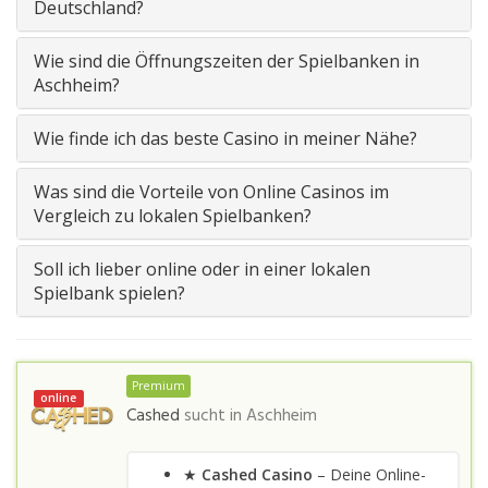
Deutschland?
Wie sind die Öffnungszeiten der Spielbanken in
Aschheim?
Wie finde ich das beste Casino in meiner Nähe?
Was sind die Vorteile von Online Casinos im
Vergleich zu lokalen Spielbanken?
Soll ich lieber online oder in einer lokalen
Spielbank spielen?
Premium
online
Cashed
sucht in
Aschheim
★
Cashed Casino
– Deine Online-