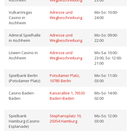
Aschheim
Wegbeschreibung
23:00
VulkanVegas
Adresse und
Mo-So: 10:00-
Casino in
Wegbeschreibung
24:00
Aschheim
Admiral Spielhalle
Adresse und
Mo-So: 09:00-
in Aschheim
Wegbeschreibung
22:00
Löwen Casino in
Adresse und
Mo-Sa: 10:00-
Aschheim
Wegbeschreibung
23:00, So: 12:00-
21:00
Spielbank Berlin
Potsdamer Platz,
Mo-So: 11:00-
(Potsdamer Platz)
10785 Berlin
03:00
Casino Baden-
Kaiserallee 1, 76530
Mo-So: 14:00-
Baden
Baden-Baden
02:00
Spielbank
Stephansplatz 10,
Mo-So: 12:00-
Hamburg (Casino
20354 Hamburg
03:00
Esplanade)