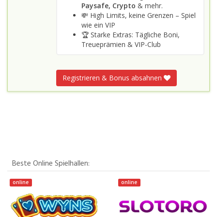
Paysafe, Crypto
& mehr.
💸 High Limits, keine Grenzen – Spiel
wie ein VIP
🏆 Starke Extras: Tägliche Boni,
Treueprämien & VIP-Club
Registrieren & Bonus absahnen
Beste Online Spielhallen:
online
online