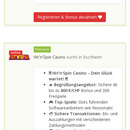
Registrieren & Bonus absahnen
Premium
online
Hit’n’Spin Casino
sucht in
Aschheim
🃏 Hit’n’Spin Casino – Dein Glück
wartet! 🃏
🔥
Begrüßungsangebot:
Sichere dir
bis zu
800 €/CHF
Bonus und 200
Freispiele
🎮
Top-Spiele:
Slots führenden
Softwareanbietern wie Novomatic
💳
Sichere Transaktionen:
Ein- und
Auszahlungen mit verschiedenen
Zahlungsmethoden