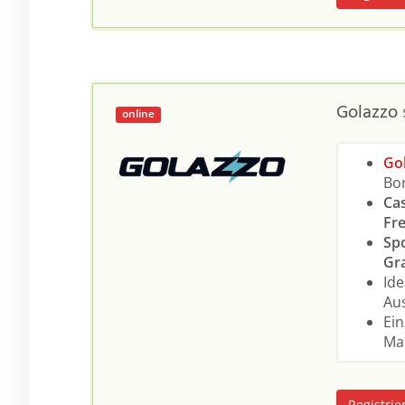
Golazzo
online
Go
Bon
Ca
Fre
Sp
Gr
Ide
Aus
Ei
Mas
Registri