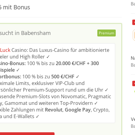
B
6 mit Bonus
sucht in
Babensham
Premium
PLuck
Casino: Das Luxus-Casino für ambitionierte
eler und High Roller ✓
N
sino-Bonus:
100 % bis zu
20.000 €/CHF + 300
B
ispiele
✓
ortbonus:
100 % bis zu
500 €/CHF
✓
imale Limits, exklusiver VIP-Club und
rsönlicher Premium-Support rund um die Uhr ✓
usende Premium-Slots von Novomatic, Pragmatic
ay, Gamomat und weiteren Top-Providern ✓
xible Zahlungen mit
Revolut
,
Google Pay
, Crypto,
a und E-Wallets ✓
V
B