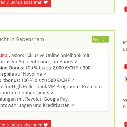
eren & Bonus absahnen
ucht in
Babensham
Premium
I
B
sina
Casino: Exklusive Online Spielbank mit
xuriösem Ambiente und Top-Bonus ✓
sino-Bonus:
100 % bis zu
2.000 €/CHF + 300
ispiele
auf Novoline ✓
ortbonus:
100 % bis zu
500 €/CHF
✓
al für High Roller dank VIP-Programm, Premium-
pport und hohen Limits ✓
lungen mit Revolut, Google Pay,
W
yptowährungen und Kreditkarten ✓
B
eren & Bonus absahnen