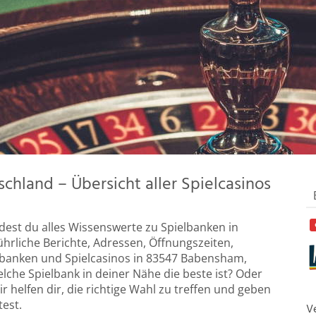
hland – Übersicht aller Spielcasinos
indest du alles Wissenswerte zu Spielbanken in
hrliche Berichte, Adressen, Öffnungszeiten,
lbanken und Spielcasinos in 83547 Babensham,
che Spielbank in deiner Nähe die beste ist? Oder
 helfen dir, die richtige Wahl zu treffen und geben
test.
V