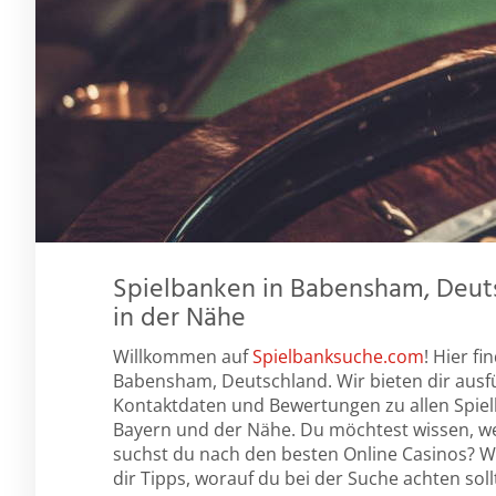
Spielbanken in Babensham, Deutsc
in der Nähe
Willkommen auf
Spielbanksuche.com
! Hier f
Babensham, Deutschland. Wir bieten dir ausfü
Kontaktdaten und Bewertungen zu allen Spie
Bayern und der Nähe. Du möchtest wissen, wel
suchst du nach den besten Online Casinos? Wir
dir Tipps, worauf du bei der Suche achten soll