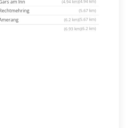
Gars am Inn
(4.94 km)
(4.94 km)
Rechtmehring
(5.67 km)
Amerang
(5.67 km)
(6.2 km)
(6.2 km)
(6.93 km)