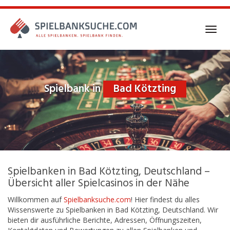
Skip
to
main
Toggl
content
navig
Spielbank in
Bad Kötzting
Spielbanken in Bad Kötzting, Deutschland –
Übersicht aller Spielcasinos in der Nähe
Willkommen auf
Spielbanksuche.com
! Hier findest du alles
Wissenswerte zu Spielbanken in Bad Kötzting, Deutschland. Wir
bieten dir ausführliche Berichte, Adressen, Öffnungszeiten,