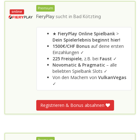
Premium
online
FieryPlay
sucht in
Bad Kötzting
★
FieryPlay Online Spielbank
>
Dein Spielerlebnis beginnt hier!
1500€/CHF Bonus
auf deine ersten
Einzahlungen ✓
225 Freispiele
, z.B. bei
Faust
✓
Novomatic & Pragmatic
– alle
beliebten Spielbank Slots ✓
Von den Machern von
VulkanVegas
✓
Registrieren & Bonus absahnen