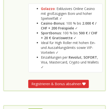
Golazzo
: Exklusives Online Casino
mit großzügigen Boni und hoher
Spielvielfalt ✓
Casino-Bonus:
100 % bis
2.000 € /
CHF + 200 Freispiele
✓
Sportbonus:
100 % bis
500 € / CHF
+ 20 € Gratiswette
✓
Ideal für High Roller mit hohen Ein-
und Auszahlungslimits sowie VIP-
Vorteilen ✓
Einzahlungen per
Revolut
,
SOFORT
,
Visa, Mastercard, Crypto und Wallets
✓
Registrieren & Bonus absahnen