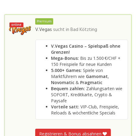
Premium
online
V.Vegas
sucht in
Bad Kötzting
V.Vegas Casino – Spielspaß ohne
Grenzen!
Mega-Bonus:
Bis zu 1.500 €/CHF +
150 Freispiele für neue Kunden
5.000+ Games:
Spiele von
Marktführern wie
Gamomat
,
Novomatic
&
Pragmatic
Bequem zahlen:
Zahlungsarten wie
SOFORT, Kreditkarte, Crypto &
Paysafe
Vorteile satt:
VIP-Club, Freispiele,
Reloads & wöchentliche Specials
Registrieren & Bonus absahnen