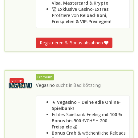
Visa, Mastercard & Krypto
🏆
Exklusive Casino-Extras
:
Profitiere von
Reload-Boni,
Freispielen & VIP-Privilegien!
Registrieren & Bonus absahnen
Premium
online
Vegasino
sucht in
Bad Kötzting
★
Vegasino – Deine edle Online-
Spielbank!
Echtes Spielbank-Feeling mit
100 %
Bonus bis 500 €/CHF
+
200
Freispiele
💰
Bonus Crab
& wöchentliche Reloads