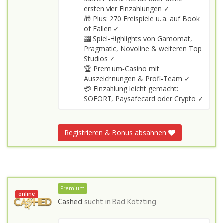
ersten vier Einzahlungen ✓
🎁 Plus: 270 Freispiele u. a. auf Book
of Fallen ✓
🎰 Spiel‑Highlights von Gamomat,
Pragmatic, Novoline & weiteren Top
Studios ✓
🏆 Premium‑Casino mit
Auszeichnungen & Profi‑Team ✓
💳 Einzahlung leicht gemacht:
SOFORT, Paysafecard oder Crypto ✓
Registrieren & Bonus absahnen
Premium
online
Cashed
sucht in
Bad Kötzting