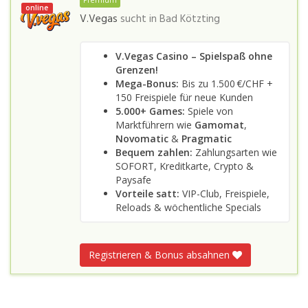
Premium
online
V.Vegas
sucht in
Bad Kötzting
V.Vegas Casino – Spielspaß ohne
Grenzen!
Mega-Bonus:
Bis zu 1.500 €/CHF +
150 Freispiele für neue Kunden
5.000+ Games:
Spiele von
Marktführern wie
Gamomat
,
Novomatic
&
Pragmatic
Bequem zahlen:
Zahlungsarten wie
SOFORT, Kreditkarte, Crypto &
Paysafe
Vorteile satt:
VIP-Club, Freispiele,
Reloads & wöchentliche Specials
Registrieren & Bonus absahnen