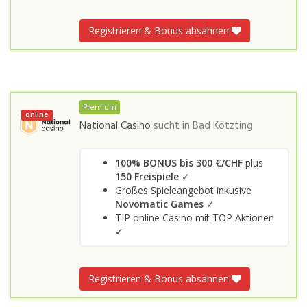
Registrieren & Bonus absahnen
Premium
online
National Casino
sucht in
Bad Kötzting
100% BONUS bis 300 €/CHF
plus
150 Freispiele
✓
Großes Spieleangebot inkusive
Novomatic Games
✓
TIP online Casino mit TOP Aktionen
✓
Registrieren & Bonus absahnen