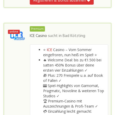
Registrieren & Bonus absahnen
Premium
online
ICE Casino
sucht in
Bad Kötzting
⭐
ICE
Casino – Vom Sommer
eingefroren, nun heiß im Spiel! ⭐
🔥 Welcome Deal: bis zu €1.500 bei
satten 450% Bonus über deine
ersten vier Einzahlungen ✓
🎁 Plus: 270 Freispiele u. a. auf Book
of Fallen ✓
🎰 Spiel‑Highlights von Gamomat,
Pragmatic, Novoline & weiteren Top
Studios ✓
🏆 Premium‑Casino mit
Auszeichnungen & Profi‑Team ✓
💳 Einzahlung leicht gemacht: