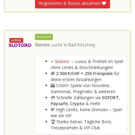
Registrieren & Bonus absahnen
Premium
online
Slotoro
sucht in
Bad Kötzting
⭐
Slotoro
– Luxus & Freiheit im Spiel
ohne Limits & Einschränkungen!
🎁
2.500 €/CHF + 250 Freispiele
für
deine ersten Einzahlungen
🎰 5.000+ Spiele von Novoline,
Gamomat, Pragmatic & weiteren
💳 Schnelle Zahlungen via
SOFORT
,
Paysafe, Crypto
& mehr.
💸 High Limits, keine Grenzen – Spiel
wie ein VIP
🏆 Starke Extras: Tägliche Boni,
Treueprämien & VIP-Club