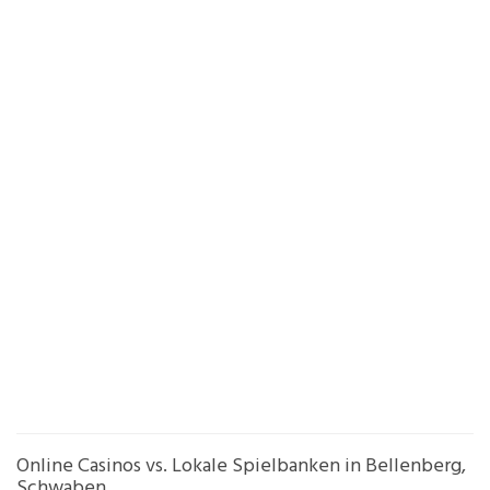
Online Casinos vs. Lokale Spielbanken in Bellenberg,
Schwaben