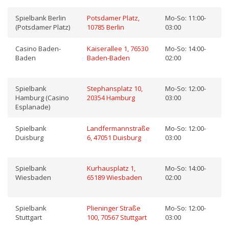
Spielbank Berlin
Potsdamer Platz,
Mo-So: 11:00-
(Potsdamer Platz)
10785 Berlin
03:00
Casino Baden-
Kaiserallee 1, 76530
Mo-So: 14:00-
Baden
Baden-Baden
02:00
Spielbank
Stephansplatz 10,
Mo-So: 12:00-
Hamburg (Casino
20354 Hamburg
03:00
Esplanade)
Spielbank
Landfermannstraße
Mo-So: 12:00-
Duisburg
6, 47051 Duisburg
03:00
Spielbank
Kurhausplatz 1,
Mo-So: 14:00-
Wiesbaden
65189 Wiesbaden
02:00
Spielbank
Plieninger Straße
Mo-So: 12:00-
Stuttgart
100, 70567 Stuttgart
03:00