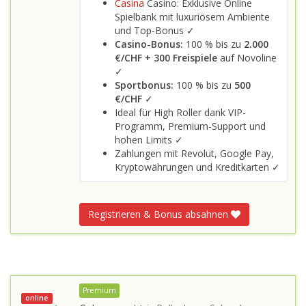
Casina
Casino: Exklusive Online
Spielbank mit luxuriösem Ambiente
und Top-Bonus ✓
Casino-Bonus:
100 % bis zu
2.000
€/CHF + 300 Freispiele
auf Novoline
✓
Sportbonus:
100 % bis zu
500
€/CHF
✓
Ideal für High Roller dank VIP-
Programm, Premium-Support und
hohen Limits ✓
Zahlungen mit Revolut, Google Pay,
Kryptowährungen und Kreditkarten ✓
Registrieren & Bonus absahnen
Premium
online