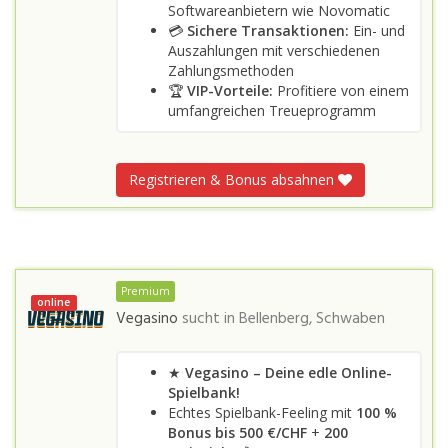
Softwareanbietern wie Novomatic
💳
Sichere Transaktionen:
Ein- und
Auszahlungen mit verschiedenen
Zahlungsmethoden
🏆
VIP-Vorteile:
Profitiere von einem
umfangreichen Treueprogramm
Registrieren & Bonus absahnen
Premium
online
Vegasino
sucht in
Bellenberg, Schwaben
★
Vegasino – Deine edle Online-
Spielbank!
Echtes Spielbank-Feeling mit
100 %
Bonus bis 500 €/CHF
+
200