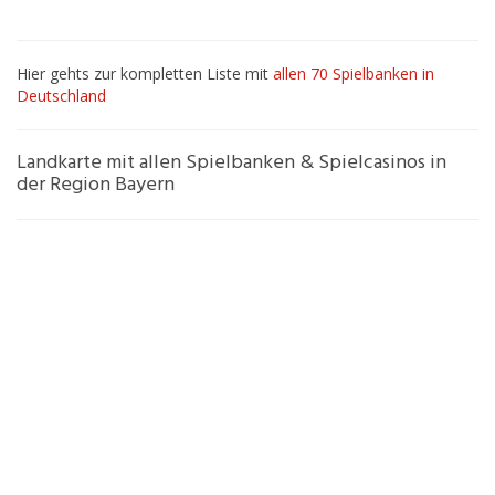
Hier gehts zur kompletten Liste mit
allen 70 Spielbanken in
Deutschland
Landkarte mit allen Spielbanken & Spielcasinos in
der Region Bayern