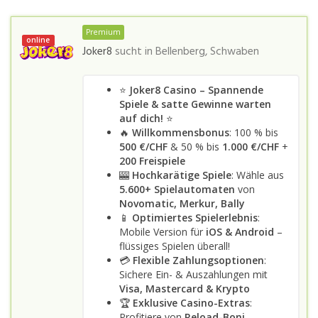
Premium
online
Joker8
sucht in
Bellenberg, Schwaben
⭐
Joker8 Casino – Spannende
Spiele & satte Gewinne warten
auf dich!
⭐
🔥
Willkommensbonus
: 100 % bis
500 €/CHF
& 50 % bis
1.000 €/CHF
+
200 Freispiele
🎰
Hochkarätige Spiele
: Wähle aus
5.600+ Spielautomaten
von
Novomatic, Merkur, Bally
📱
Optimiertes Spielerlebnis
:
Mobile Version für
iOS & Android
–
flüssiges Spielen überall!
💳
Flexible Zahlungsoptionen
:
Sichere Ein- & Auszahlungen mit
Visa, Mastercard & Krypto
🏆
Exklusive Casino-Extras
:
Profitiere von
Reload-Boni,