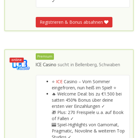
✓
Registrieren & Bonus absahnen
Premium
online
ICE Casino
sucht in
Bellenberg, Schwaben
⭐
ICE
Casino – Vom Sommer
eingefroren, nun heiß im Spiel! ⭐
🔥 Welcome Deal: bis zu €1.500 bei
satten 450% Bonus über deine
ersten vier Einzahlungen ✓
🎁 Plus: 270 Freispiele u. a. auf Book
of Fallen ✓
🎰 Spiel‑Highlights von Gamomat,
Pragmatic, Novoline & weiteren Top
Studios ✓