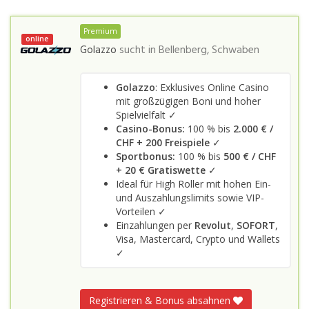
Premium
online
Golazzo
sucht in
Bellenberg, Schwaben
Golazzo
: Exklusives Online Casino
mit großzügigen Boni und hoher
Spielvielfalt ✓
Casino-Bonus:
100 % bis
2.000 € /
CHF + 200 Freispiele
✓
Sportbonus:
100 % bis
500 € / CHF
+ 20 € Gratiswette
✓
Ideal für High Roller mit hohen Ein-
und Auszahlungslimits sowie VIP-
Vorteilen ✓
Einzahlungen per
Revolut
,
SOFORT
,
Visa, Mastercard, Crypto und Wallets
✓
Registrieren & Bonus absahnen