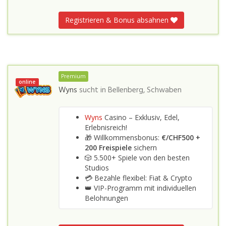
Registrieren & Bonus absahnen
Premium
online
Wyns
sucht in
Bellenberg, Schwaben
Wyns
Casino – Exklusiv, Edel,
Erlebnisreich!
🎁 Willkommensbonus:
€/CHF500 +
200 Freispiele
sichern
🎲 5.500+ Spiele von den besten
Studios
💳 Bezahle flexibel: Fiat & Crypto
👑 VIP-Programm mit individuellen
Belohnungen