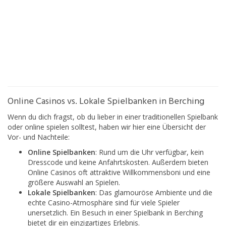
Online Casinos vs. Lokale Spielbanken in Berching
Wenn du dich fragst, ob du lieber in einer traditionellen Spielbank
oder online spielen solltest, haben wir hier eine Übersicht der
Vor- und Nachteile:
Online Spielbanken
: Rund um die Uhr verfügbar, kein
Dresscode und keine Anfahrtskosten. Außerdem bieten
Online Casinos oft attraktive Willkommensboni und eine
größere Auswahl an Spielen.
Lokale Spielbanken
: Das glamouröse Ambiente und die
echte Casino-Atmosphäre sind für viele Spieler
unersetzlich. Ein Besuch in einer Spielbank in Berching
bietet dir ein einzigartiges Erlebnis.