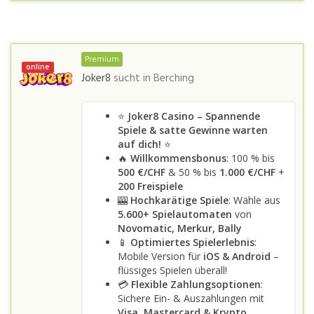
Premium
online
Joker8
sucht in
Berching
⭐
Joker8 Casino – Spannende
Spiele & satte Gewinne warten
auf dich!
⭐
🔥
Willkommensbonus
: 100 % bis
500 €/CHF
& 50 % bis
1.000 €/CHF
+
200 Freispiele
🎰
Hochkarätige Spiele
: Wähle aus
5.600+ Spielautomaten
von
Novomatic, Merkur, Bally
📱
Optimiertes Spielerlebnis
:
Mobile Version für
iOS & Android
–
flüssiges Spielen überall!
💳
Flexible Zahlungsoptionen
:
Sichere Ein- & Auszahlungen mit
Visa, Mastercard & Krypto