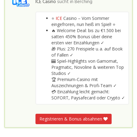
ICE Casino
sucht in
Berching
⭐
ICE
Casino – Vom Sommer
eingefroren, nun heiß im Spiel! ⭐
🔥 Welcome Deal: bis zu €1.500 bei
satten 450% Bonus über deine
ersten vier Einzahlungen ✓
🎁 Plus: 270 Freispiele u. a. auf Book
of Fallen ✓
🎰 Spiel‑Highlights von Gamomat,
Pragmatic, Novoline & weiteren Top
Studios ✓
🏆 Premium‑Casino mit
Auszeichnungen & Profi‑Team ✓
💳 Einzahlung leicht gemacht:
SOFORT, Paysafecard oder Crypto ✓
Registrieren & Bonus absahnen