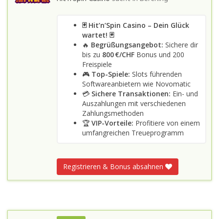
🃏 Hit’n’Spin Casino – Dein Glück
wartet! 🃏
🔥
Begrüßungsangebot:
Sichere dir
bis zu
800 €/CHF
Bonus und 200
Freispiele
🎮
Top-Spiele:
Slots führenden
Softwareanbietern wie Novomatic
💳
Sichere Transaktionen:
Ein- und
Auszahlungen mit verschiedenen
Zahlungsmethoden
🏆
VIP-Vorteile:
Profitiere von einem
umfangreichen Treueprogramm
Registrieren & Bonus absahnen