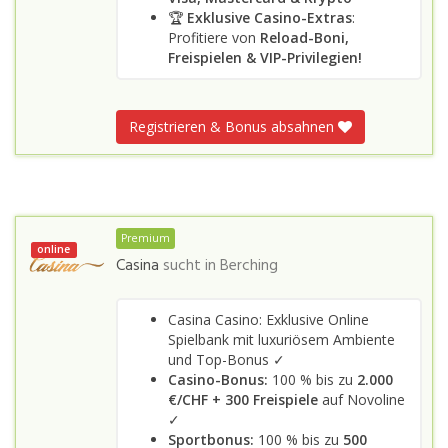
🏆
Exklusive Casino-Extras
:
Profitiere von
Reload-Boni,
Freispielen & VIP-Privilegien!
Registrieren & Bonus absahnen
Premium
online
Casina
sucht in
Berching
Casina Casino: Exklusive Online
Spielbank mit luxuriösem Ambiente
und Top-Bonus ✓
Casino-Bonus:
100 % bis zu
2.000
€/CHF + 300 Freispiele
auf Novoline
✓
Sportbonus:
100 % bis zu
500