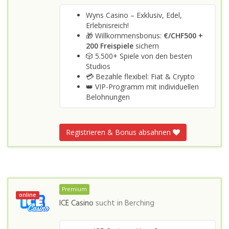
Wyns Casino – Exklusiv, Edel,
Erlebnisreich!
🎁 Willkommensbonus:
€/CHF500 +
200 Freispiele
sichern
🎲 5.500+ Spiele von den besten
Studios
💳 Bezahle flexibel: Fiat & Crypto
👑 VIP-Programm mit individuellen
Belohnungen
Registrieren & Bonus absahnen
Premium
online
ICE Casino
sucht in
Berching