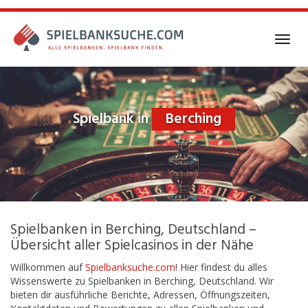
Skip
to
main
Toggl
content
navig
Spielbank in
Berching
Spielbanken in Berching, Deutschland –
Übersicht aller Spielcasinos in der Nähe
Willkommen auf
Spielbanksuche.com
! Hier findest du alles
Wissenswerte zu Spielbanken in Berching, Deutschland. Wir
bieten dir ausführliche Berichte, Adressen, Öffnungszeiten,