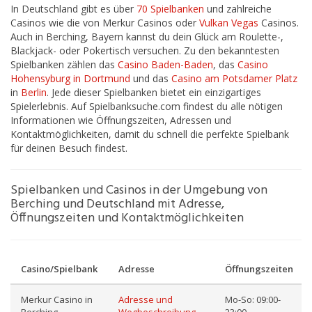
In Deutschland gibt es über
70 Spielbanken
und zahlreiche
Casinos wie die von Merkur Casinos oder
Vulkan Vegas
Casinos.
Auch in Berching, Bayern kannst du dein Glück am Roulette-,
Blackjack- oder Pokertisch versuchen. Zu den bekanntesten
Spielbanken zählen das
Casino Baden-Baden
, das
Casino
Hohensyburg in Dortmund
und das
Casino am Potsdamer Platz
in
Berlin
. Jede dieser Spielbanken bietet ein einzigartiges
Spielerlebnis. Auf Spielbanksuche.com findest du alle nötigen
Informationen wie Öffnungszeiten, Adressen und
Kontaktmöglichkeiten, damit du schnell die perfekte Spielbank
für deinen Besuch findest.
Spielbanken und Casinos in der Umgebung von
Berching und Deutschland mit Adresse,
Öffnungszeiten und Kontaktmöglichkeiten
Casino/Spielbank
Adresse
Öffnungszeiten
Merkur Casino in
Adresse und
Mo-So: 09:00-