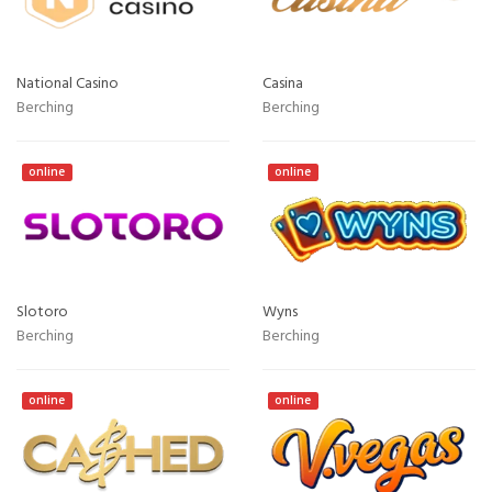
National Casino
Casina
Berching
Berching
online
online
Slotoro
Wyns
Berching
Berching
online
online