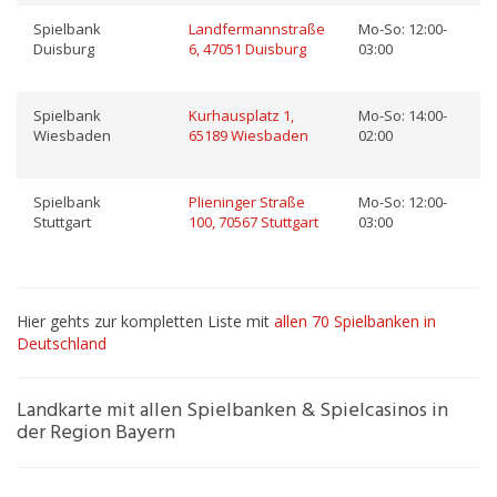
Spielbank
Landfermannstraße
Mo-So: 12:00-
Duisburg
6, 47051 Duisburg
03:00
Spielbank
Kurhausplatz 1,
Mo-So: 14:00-
Wiesbaden
65189 Wiesbaden
02:00
Spielbank
Plieninger Straße
Mo-So: 12:00-
Stuttgart
100, 70567 Stuttgart
03:00
Hier gehts zur kompletten Liste mit
allen 70 Spielbanken in
Deutschland
Landkarte mit allen Spielbanken & Spielcasinos in
der Region Bayern