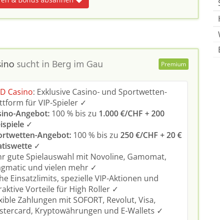
ino
sucht in
Berg im Gau
Premium
D Casino
: Exklusive Casino- und Sportwetten-
ttform für VIP-Spieler ✓
sino-Angebot:
100 % bis zu
1.000 €/CHF + 200
ispiele
✓
ortwetten-Angebot:
100 % bis zu
250 €/CHF + 20 €
atiswette
✓
hr gute Spielauswahl mit Novoline, Gamomat,
agmatic und vielen mehr ✓
e Einsatzlimits, spezielle VIP-Aktionen und
raktive Vorteile für High Roller ✓
xible Zahlungen mit SOFORT, Revolut, Visa,
stercard, Kryptowährungen und E-Wallets ✓