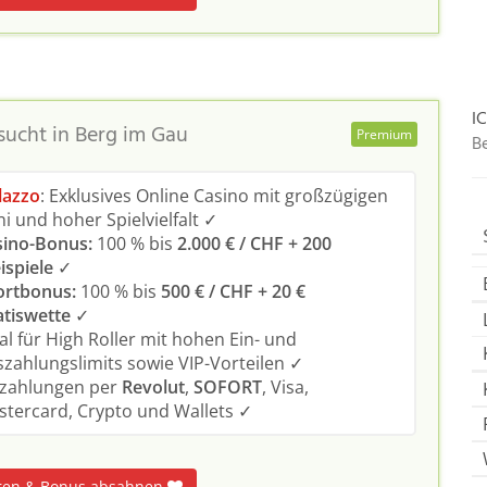
I
sucht in
Berg im Gau
Premium
B
lazzo
: Exklusives Online Casino mit großzügigen
i und hoher Spielvielfalt ✓
sino-Bonus:
100 % bis
2.000 € / CHF + 200
ispiele
✓
ortbonus:
100 % bis
500 € / CHF + 20 €
atiswette
✓
al für High Roller mit hohen Ein- und
zahlungslimits sowie VIP-Vorteilen ✓
nzahlungen per
Revolut
,
SOFORT
, Visa,
tercard, Crypto und Wallets ✓
eren & Bonus absahnen