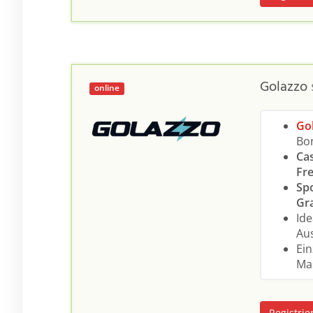
Golazzo
online
Go
Bon
Ca
Fre
Sp
Gr
Ide
Aus
Ei
Mas
Registri