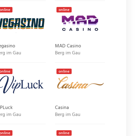
online
online
egasino
MAD Casino
erg im Gau
Berg im Gau
online
online
IPLuck
Casina
erg im Gau
Berg im Gau
online
online