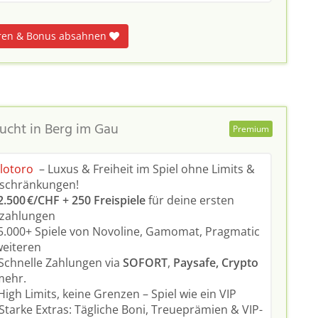
eren & Bonus absahnen
ucht in
Berg im Gau
Premium
lotoro
– Luxus & Freiheit im Spiel ohne Limits &
nschränkungen!
2.500 €/CHF + 250 Freispiele
für deine ersten
nzahlungen
5.000+ Spiele von Novoline, Gamomat, Pragmatic
weiteren
Schnelle Zahlungen via
SOFORT
,
Paysafe, Crypto
mehr.
High Limits, keine Grenzen – Spiel wie ein VIP
Starke Extras: Tägliche Boni, Treueprämien & VIP-