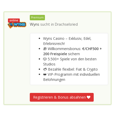
Premium
online
Wyns
sucht in
Drachselsried
Wyns Casino – Exklusiv, Edel,
Erlebnisreich!
🎁 Willkommensbonus:
€/CHF500 +
200 Freispiele
sichern
🎲 5.500+ Spiele von den besten
Studios
💳 Bezahle flexibel: Fiat & Crypto
👑 VIP-Programm mit individuellen
Belohnungen
Registrieren & Bonus absahnen