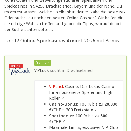
Kontaktdaten und Bewertungen zu allen Spielbanken und
Spielcasinos in 94256 Drachselsried, Bayern und der Nähe. Du
möchtest wissen, welche Spielbank in deiner Nähe die beste ist?
Oder suchst du nach den besten Online Casinos? Wir helfen dir,
die richtige Wahl zu treffen und geben dir Tipps, worauf du bei
der Suche achten solltest.
Top 12 Online Spielcasinos August 2026 mit Bonus
Premium
online
VIPLuck
sucht in
Drachselsried
VIPLuck
Casino: Das Luxus-Casino
für ambitionierte Spieler und High
Roller ✓
Casino-Bonus:
100 % bis zu
20.000
€/CHF + 300 Freispiele
✓
Sportbonus:
100 % bis zu
500
€/CHF
✓
Maximale Limits, exklusiver VIP-Club