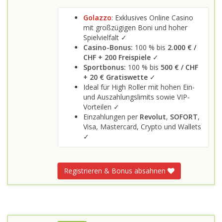
Golazzo
: Exklusives Online Casino
mit großzügigen Boni und hoher
Spielvielfalt ✓
Casino-Bonus:
100 % bis
2.000 € /
CHF + 200 Freispiele
✓
Sportbonus:
100 % bis
500 € / CHF
+ 20 € Gratiswette
✓
Ideal für High Roller mit hohen Ein-
und Auszahlungslimits sowie VIP-
Vorteilen ✓
Einzahlungen per
Revolut
,
SOFORT
,
Visa, Mastercard, Crypto und Wallets
✓
Registrieren & Bonus absahnen