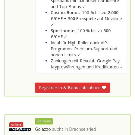
Spielbank mit luxuriösem Ambiente
und Top-Bonus ✓
Casino-Bonus:
100 % bis zu
2.000
€/CHF + 300 Freispiele
auf Novoline
✓
Sportbonus:
100 % bis zu
500
€/CHF
✓
Ideal für High Roller dank VIP-
Programm, Premium-Support und
hohen Limits ✓
Zahlungen mit Revolut, Google Pay,
Kryptowährungen und Kreditkarten ✓
Registrieren & Bonus absahnen
Premium
online
Golazzo
sucht in
Drachselsried