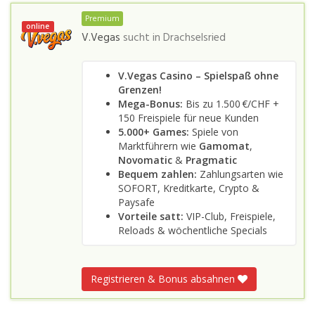
Premium
online
V.Vegas
sucht in
Drachselsried
V.Vegas Casino – Spielspaß ohne
Grenzen!
Mega-Bonus:
Bis zu 1.500 €/CHF +
150 Freispiele für neue Kunden
5.000+ Games:
Spiele von
Marktführern wie
Gamomat
,
Novomatic
&
Pragmatic
Bequem zahlen:
Zahlungsarten wie
SOFORT, Kreditkarte, Crypto &
Paysafe
Vorteile satt:
VIP-Club, Freispiele,
Reloads & wöchentliche Specials
Registrieren & Bonus absahnen