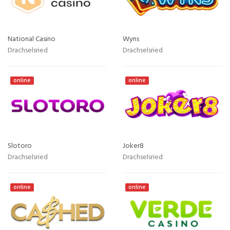
National Casino
Wyns
Drachselsried
Drachselsried
online
online
Slotoro
Joker8
Drachselsried
Drachselsried
online
online