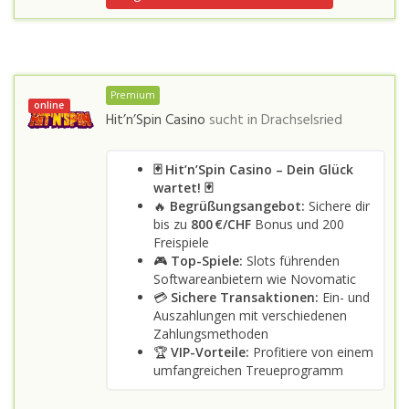
Premium
online
Hit’n’Spin Casino
sucht in
Drachselsried
🃏 Hit’n’Spin Casino – Dein Glück
wartet! 🃏
🔥
Begrüßungsangebot:
Sichere dir
bis zu
800 €/CHF
Bonus und 200
Freispiele
🎮
Top-Spiele:
Slots führenden
Softwareanbietern wie Novomatic
💳
Sichere Transaktionen:
Ein- und
Auszahlungen mit verschiedenen
Zahlungsmethoden
🏆
VIP-Vorteile:
Profitiere von einem
umfangreichen Treueprogramm