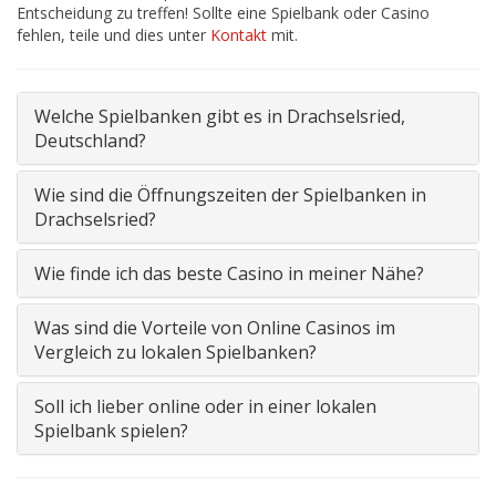
Entscheidung zu treffen! Sollte eine Spielbank oder Casino
fehlen, teile und dies unter
Kontakt
mit.
Welche Spielbanken gibt es in Drachselsried,
Deutschland?
Wie sind die Öffnungszeiten der Spielbanken in
Drachselsried?
Wie finde ich das beste Casino in meiner Nähe?
Was sind die Vorteile von Online Casinos im
Vergleich zu lokalen Spielbanken?
Soll ich lieber online oder in einer lokalen
Spielbank spielen?