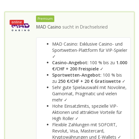
Premium
online
MAD Casino
sucht in
Drachselsried
MAD Casino: Exklusive Casino- und
Sportwetten-Plattform für VIP-Spieler
✓
Casino-Angebot:
100 % bis zu
1.000
€/CHF + 200 Freispiele
✓
Sportwetten-Angebot:
100 % bis
zu
250 €/CHF + 20 € Gratiswette
✓
Sehr gute Spielauswahl mit Novoline,
Gamomat, Pragmatic und vielen
mehr ✓
Hohe Einsatzlimits, spezielle VIP-
Aktionen und attraktive Vorteile für
High Roller ✓
Flexible Zahlungen mit SOFORT,
Revolut, Visa, Mastercard,
Kryptowährungen und E-Wallets ✓