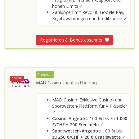
hohen Limits ✓
Zahlungen mit Revolut, Google Pay,
Kryptowährungen und Kreditkarten ✓
Registrieren & Bonus absahnen
Premium
online
MAD Casino
sucht in
Eberfing
MAD Casino: Exklusive Casino- und
Sportwetten-Plattform für VIP-Spieler
✓
Casino-Angebot:
100 % bis zu
1.000
€/CHF + 200 Freispiele
✓
Sportwetten-Angebot:
100 % bis
zu
250 €/CHF + 20 € Gratiswette
✓