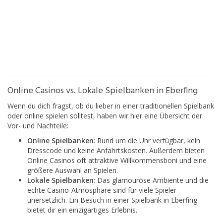
Online Casinos vs. Lokale Spielbanken in Eberfing
Wenn du dich fragst, ob du lieber in einer traditionellen Spielbank
oder online spielen solltest, haben wir hier eine Übersicht der
Vor- und Nachteile:
Online Spielbanken
: Rund um die Uhr verfügbar, kein
Dresscode und keine Anfahrtskosten. Außerdem bieten
Online Casinos oft attraktive Willkommensboni und eine
größere Auswahl an Spielen.
Lokale Spielbanken
: Das glamouröse Ambiente und die
echte Casino-Atmosphäre sind für viele Spieler
unersetzlich. Ein Besuch in einer Spielbank in Eberfing
bietet dir ein einzigartiges Erlebnis.