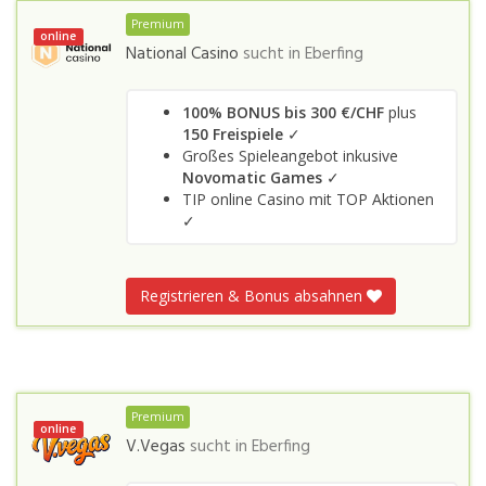
Premium
online
National Casino
sucht in
Eberfing
100% BONUS bis 300 €/CHF
plus
150 Freispiele
✓
Großes Spieleangebot inkusive
Novomatic Games
✓
TIP online Casino mit TOP Aktionen
✓
Registrieren & Bonus absahnen
Premium
online
V.Vegas
sucht in
Eberfing