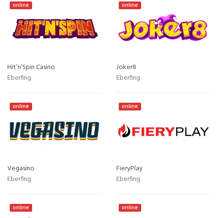
online
online
Hit’n’Spin Casino
Joker8
Eberfing
Eberfing
online
online
Vegasino
FieryPlay
Eberfing
Eberfing
online
online