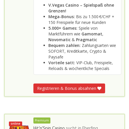
V.Vegas Casino – Spielspaß ohne
Grenzen!
Mega-Bonus:
Bis zu 1.500 €/CHF +
150 Freispiele für neue Kunden
5.000+ Games:
Spiele von
Marktführern wie
Gamomat
,
Novomatic
&
Pragmatic
Bequem zahlen:
Zahlungsarten wie
SOFORT, Kreditkarte, Crypto &
Paysafe
Vorteile satt:
VIP-Club, Freispiele,
Reloads & wöchentliche Specials
Registrieren & Bonus absahnen
Premium
online
Hit’n’Spin Casino
sucht in
Eberfing