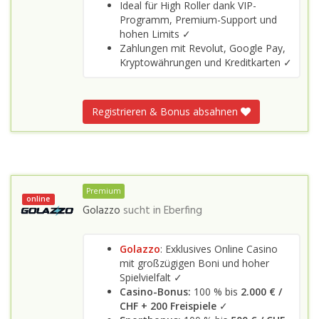
Ideal für High Roller dank VIP-
Programm, Premium-Support und
hohen Limits ✓
Zahlungen mit Revolut, Google Pay,
Kryptowährungen und Kreditkarten ✓
Registrieren & Bonus absahnen
Premium
online
Golazzo
sucht in
Eberfing
Golazzo
: Exklusives Online Casino
mit großzügigen Boni und hoher
Spielvielfalt ✓
Casino-Bonus:
100 % bis
2.000 € /
CHF + 200 Freispiele
✓