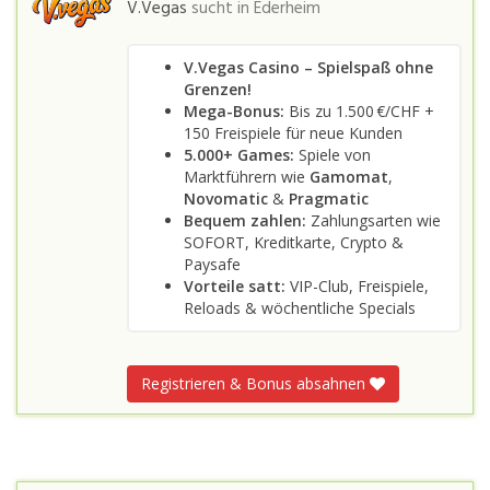
V.Vegas
sucht in
Ederheim
V.Vegas Casino – Spielspaß ohne
Grenzen!
Mega-Bonus:
Bis zu 1.500 €/CHF +
150 Freispiele für neue Kunden
5.000+ Games:
Spiele von
Marktführern wie
Gamomat
,
Novomatic
&
Pragmatic
Bequem zahlen:
Zahlungsarten wie
SOFORT, Kreditkarte, Crypto &
Paysafe
Vorteile satt:
VIP-Club, Freispiele,
Reloads & wöchentliche Specials
Registrieren & Bonus absahnen