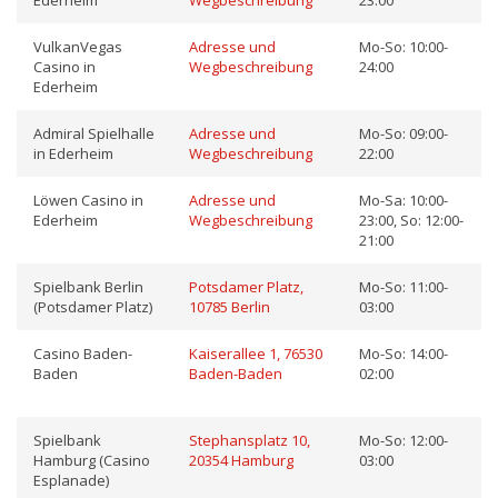
Ederheim
Wegbeschreibung
23:00
VulkanVegas
Adresse und
Mo-So: 10:00-
Casino in
Wegbeschreibung
24:00
Ederheim
Admiral Spielhalle
Adresse und
Mo-So: 09:00-
in Ederheim
Wegbeschreibung
22:00
Löwen Casino in
Adresse und
Mo-Sa: 10:00-
Ederheim
Wegbeschreibung
23:00, So: 12:00-
21:00
Spielbank Berlin
Potsdamer Platz,
Mo-So: 11:00-
(Potsdamer Platz)
10785 Berlin
03:00
Casino Baden-
Kaiserallee 1, 76530
Mo-So: 14:00-
Baden
Baden-Baden
02:00
Spielbank
Stephansplatz 10,
Mo-So: 12:00-
Hamburg (Casino
20354 Hamburg
03:00
Esplanade)