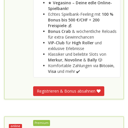
★
Vegasino – Deine edle Online-
Spielbank!
Echtes Spielbank-Feeling mit
100 %
Bonus bis 500 €/CHF
+
200
Freispiele
💰
Bonus Crab
& wöchentliche Reloads
für extra Gewinnchancen
VIP-Club
für
High Roller
und
exklusive Erlebnisse
Klassiker und beliebte Slots von
Merkur
,
Novoline
&
Bally
🎲
Komfortable Zahlungen via
Bitcoin
,
Visa
und mehr ✔️
Registrieren & Bonus absahnen
Premium
online