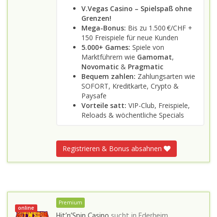
V.Vegas Casino – Spielspaß ohne
Grenzen!
Mega-Bonus:
Bis zu 1.500 €/CHF +
150 Freispiele für neue Kunden
5.000+ Games:
Spiele von
Marktführern wie
Gamomat
,
Novomatic
&
Pragmatic
Bequem zahlen:
Zahlungsarten wie
SOFORT, Kreditkarte, Crypto &
Paysafe
Vorteile satt:
VIP-Club, Freispiele,
Reloads & wöchentliche Specials
Registrieren & Bonus absahnen
Premium
online
Hit’n’Spin Casino
sucht in
Ederheim