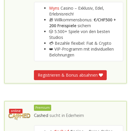
Wyns
Casino – Exklusiv, Edel,
Erlebnisreich!
🎁 Willkommensbonus:
€/CHF500 +
200 Freispiele
sichern
🎲 5.500+ Spiele von den besten
Studios
💳 Bezahle flexibel: Fiat & Crypto
👑 VIP-Programm mit individuellen
Belohnungen
Registrieren & Bonus absahnen
Premium
online
Cashed
sucht in
Ederheim