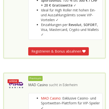
Sportbonus:
100 % bis
500 € / CHF
+ 20 € Gratiswette
✓
Ideal für High Roller mit hohen Ein-
und Auszahlungslimits sowie VIP-
Vorteilen ✓
Einzahlungen per
Revolut
,
SOFORT
,
Visa, Mastercard, Crypto und Wallets
✓
Registrieren & Bonus absahnen
Premium
online
MAD Casino
sucht in
Ederheim
MAD Casino
: Exklusive Casino- und
Sportwetten-Plattform für VIP-Spieler
✓