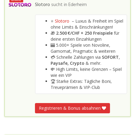
Slotoro
sucht in
Ederheim
⭐
Slotoro
– Luxus & Freiheit im Spiel
ohne Limits & Einschränkungen!
🎁
2.500 €/CHF + 250 Freispiele
für
deine ersten Einzahlungen
🎰 5.000+ Spiele von Novoline,
Gamomat, Pragmatic & weiteren
💳 Schnelle Zahlungen via
SOFORT
,
Paysafe, Crypto
& mehr.
💸 High Limits, keine Grenzen – Spiel
wie ein VIP
🏆 Starke Extras: Tägliche Boni,
Treueprämien & VIP-Club
Registrieren & Bonus absahnen