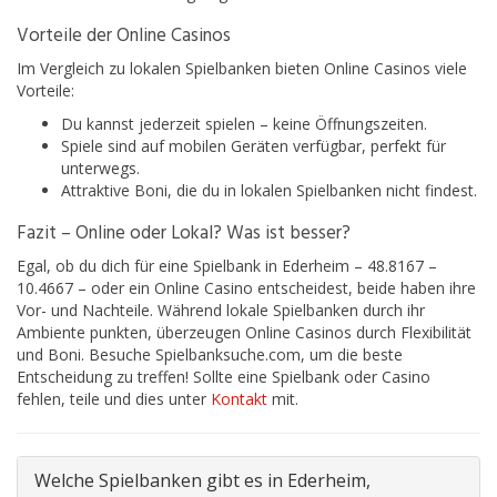
Vorteile der Online Casinos
Im Vergleich zu lokalen Spielbanken bieten Online Casinos viele
Vorteile:
Du kannst jederzeit spielen – keine Öffnungszeiten.
Spiele sind auf mobilen Geräten verfügbar, perfekt für
unterwegs.
Attraktive Boni, die du in lokalen Spielbanken nicht findest.
Fazit – Online oder Lokal? Was ist besser?
Egal, ob du dich für eine Spielbank in Ederheim – 48.8167 –
10.4667 – oder ein Online Casino entscheidest, beide haben ihre
Vor- und Nachteile. Während lokale Spielbanken durch ihr
Ambiente punkten, überzeugen Online Casinos durch Flexibilität
und Boni. Besuche Spielbanksuche.com, um die beste
Entscheidung zu treffen! Sollte eine Spielbank oder Casino
fehlen, teile und dies unter
Kontakt
mit.
Welche Spielbanken gibt es in Ederheim,