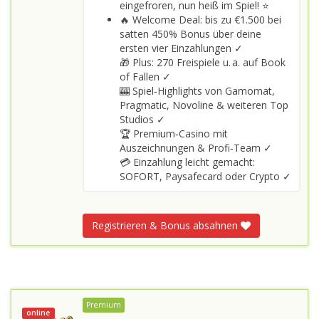
eingefroren, nun heiß im Spiel! ⭐
🔥 Welcome Deal: bis zu €1.500 bei
satten 450% Bonus über deine
ersten vier Einzahlungen ✓
🎁 Plus: 270 Freispiele u. a. auf Book
of Fallen ✓
🎰 Spiel‑Highlights von Gamomat,
Pragmatic, Novoline & weiteren Top
Studios ✓
🏆 Premium‑Casino mit
Auszeichnungen & Profi‑Team ✓
💳 Einzahlung leicht gemacht:
SOFORT, Paysafecard oder Crypto ✓
Registrieren & Bonus absahnen
Premium
online