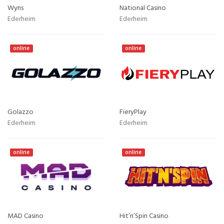
Wyns
National Casino
Ederheim
Ederheim
online
online
Golazzo
FieryPlay
Ederheim
Ederheim
online
online
MAD Casino
Hit’n’Spin Casino