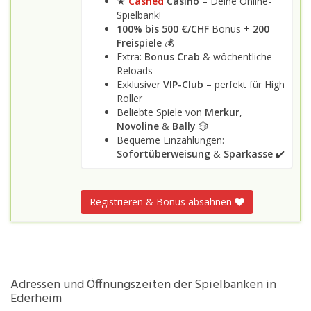
★
Cashed
Casino
– Deine Online-
Spielbank!
100% bis 500 €/CHF
Bonus +
200
Freispiele
💰
Extra:
Bonus Crab
& wöchentliche
Reloads
Exklusiver
VIP-Club
– perfekt für High
Roller
Beliebte Spiele von
Merkur
,
Novoline
&
Bally
🎲
Bequeme Einzahlungen:
Sofortüberweisung
&
Sparkasse
✔️
Registrieren & Bonus absahnen
Adressen und Öffnungszeiten der Spielbanken in
Ederheim