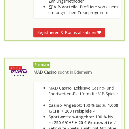
Zahlungsmethoden
🏆
VIP-Vorteile:
Profitiere von einem
umfangreichen Treueprogramm
Registrieren & Bonus absahnen
Premium
online
MAD Casino
sucht in
Ederheim
MAD Casino: Exklusive Casino- und
Sportwetten-Plattform für VIP-Spieler
✓
Casino-Angebot:
100 % bis zu
1.000
€/CHF + 200 Freispiele
✓
Sportwetten-Angebot:
100 % bis
zu
250 €/CHF + 20 € Gratiswette
✓
Sehr gute Spielauswahl mit Novoline,