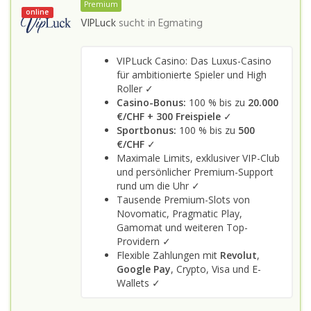
Premium
online
VIPLuck
sucht in
Egmating
VIPLuck Casino: Das Luxus-Casino
für ambitionierte Spieler und High
Roller ✓
Casino-Bonus:
100 % bis zu
20.000
€/CHF + 300 Freispiele
✓
Sportbonus:
100 % bis zu
500
€/CHF
✓
Maximale Limits, exklusiver VIP-Club
und persönlicher Premium-Support
rund um die Uhr ✓
Tausende Premium-Slots von
Novomatic, Pragmatic Play,
Gamomat und weiteren Top-
Providern ✓
Flexible Zahlungen mit
Revolut
,
Google Pay
, Crypto, Visa und E-
Wallets ✓