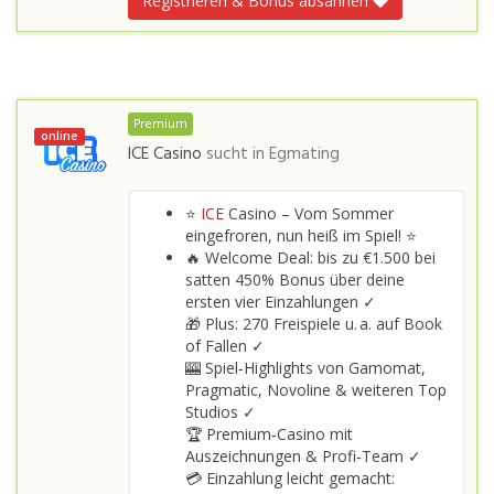
Registrieren & Bonus absahnen
Premium
online
ICE Casino
sucht in
Egmating
⭐
ICE
Casino – Vom Sommer
eingefroren, nun heiß im Spiel! ⭐
🔥 Welcome Deal: bis zu €1.500 bei
satten 450% Bonus über deine
ersten vier Einzahlungen ✓
🎁 Plus: 270 Freispiele u. a. auf Book
of Fallen ✓
🎰 Spiel‑Highlights von Gamomat,
Pragmatic, Novoline & weiteren Top
Studios ✓
🏆 Premium‑Casino mit
Auszeichnungen & Profi‑Team ✓
💳 Einzahlung leicht gemacht: