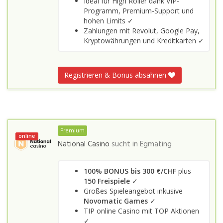
Ideal für High Roller dank VIP-
Programm, Premium-Support und
hohen Limits ✓
Zahlungen mit Revolut, Google Pay,
Kryptowährungen und Kreditkarten ✓
Registrieren & Bonus absahnen
Premium
online
National Casino
sucht in
Egmating
100% BONUS bis 300 €/CHF
plus
150 Freispiele
✓
Großes Spieleangebot inkusive
Novomatic Games
✓
TIP online Casino mit TOP Aktionen
✓