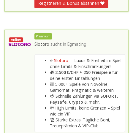
Registrieren & Bonus absahnen
Premium
online
Slotoro
sucht in
Egmating
⭐
Slotoro
– Luxus & Freiheit im Spiel
ohne Limits & Einschränkungen!
🎁
2.500 €/CHF + 250 Freispiele
für
deine ersten Einzahlungen
🎰 5.000+ Spiele von Novoline,
Gamomat, Pragmatic & weiteren
💳 Schnelle Zahlungen via
SOFORT
,
Paysafe, Crypto
& mehr.
💸 High Limits, keine Grenzen – Spiel
wie ein VIP
🏆 Starke Extras: Tägliche Boni,
Treueprämien & VIP-Club