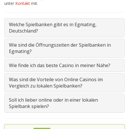
unter
Kontakt
mit.
Welche Spielbanken gibt es in Egmating,
Deutschland?
Wie sind die Öffnungszeiten der Spielbanken in
Egmating?
Wie finde ich das beste Casino in meiner Nähe?
Was sind die Vorteile von Online Casinos im
Vergleich zu lokalen Spielbanken?
Soll ich lieber online oder in einer lokalen
Spielbank spielen?