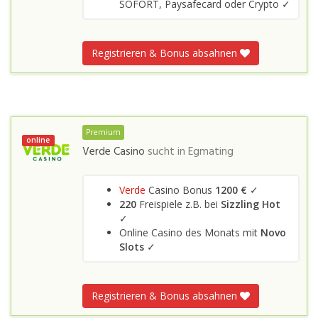
SOFORT, Paysafecard oder Crypto ✓
Registrieren & Bonus absahnen
Premium
online
Verde Casino
sucht in
Egmating
Verde
Casino Bonus
1200 €
✓
220
Freispiele z.B. bei
Sizzling Hot
✓
Online Casino des Monats mit
Novo
Slots
✓
Registrieren & Bonus absahnen