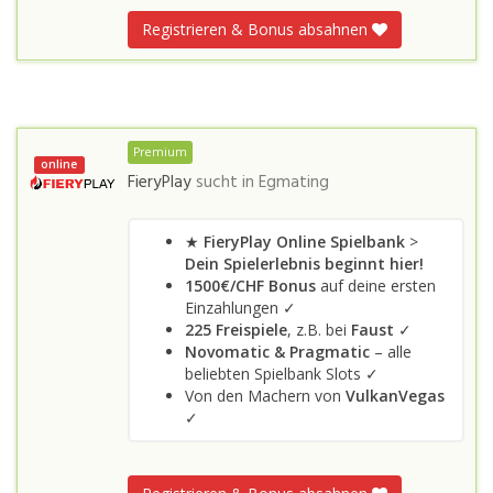
Registrieren & Bonus absahnen
Premium
online
FieryPlay
sucht in
Egmating
★
FieryPlay Online Spielbank
>
Dein Spielerlebnis beginnt hier!
1500€/CHF Bonus
auf deine ersten
Einzahlungen ✓
225 Freispiele
, z.B. bei
Faust
✓
Novomatic & Pragmatic
– alle
beliebten Spielbank Slots ✓
Von den Machern von
VulkanVegas
✓