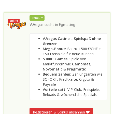
Premium
online
V.Vegas
sucht in
Egmating
V.Vegas Casino – Spielspaß ohne
Grenzen!
Mega-Bonus:
Bis zu 1.500 €/CHF +
150 Freispiele für neue Kunden
5.000+ Games:
Spiele von
Marktführern wie
Gamomat
,
Novomatic
&
Pragmatic
Bequem zahlen:
Zahlungsarten wie
SOFORT, Kreditkarte, Crypto &
Paysafe
Vorteile satt:
VIP-Club, Freispiele,
Reloads & wöchentliche Specials
Registrieren & Bonus absahnen