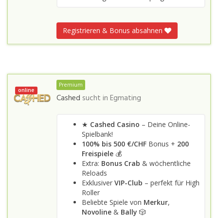
Registrieren & Bonus absahnen
Premium
online
Cashed
sucht in
Egmating
★
Cashed Casino
– Deine Online-
Spielbank!
100% bis 500 €/CHF
Bonus +
200
Freispiele
💰
Extra:
Bonus Crab
& wöchentliche
Reloads
Exklusiver
VIP-Club
– perfekt für High
Roller
Beliebte Spiele von
Merkur
,
Novoline
&
Bally
🎲