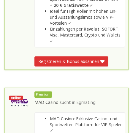
+ 20 € Gratiswette
✓
Ideal für High Roller mit hohen Ein-
und Auszahlungslimits sowie VIP-
Vorteilen ✓
Einzahlungen per
Revolut
,
SOFORT
,
Visa, Mastercard, Crypto und Wallets
✓
Registrieren & Bonus absahnen
Premium
online
MAD Casino
sucht in
Egmating
MAD Casino: Exklusive Casino- und
Sportwetten-Plattform für VIP-Spieler
✓