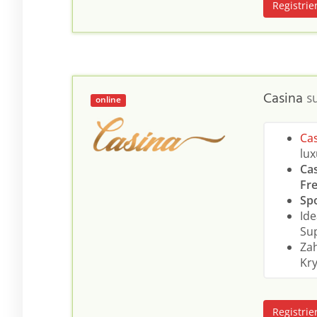
Registri
Casina
s
online
Ca
lu
Ca
Fre
Sp
Ide
Su
Zah
Kr
Registri