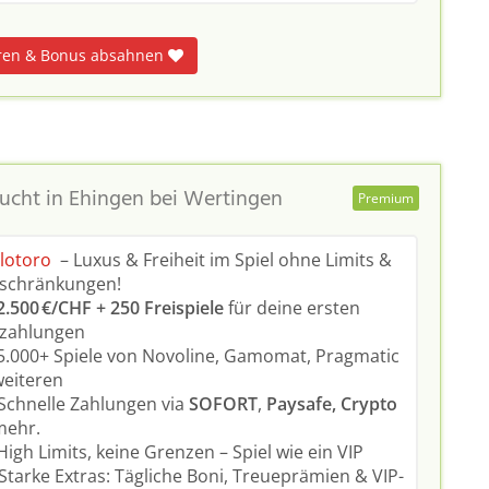
eren & Bonus absahnen
ucht in
Ehingen bei Wertingen
Premium
lotoro
– Luxus & Freiheit im Spiel ohne Limits &
nschränkungen!
2.500 €/CHF + 250 Freispiele
für deine ersten
nzahlungen
5.000+ Spiele von Novoline, Gamomat, Pragmatic
weiteren
Schnelle Zahlungen via
SOFORT
,
Paysafe, Crypto
mehr.
High Limits, keine Grenzen – Spiel wie ein VIP
Starke Extras: Tägliche Boni, Treueprämien & VIP-