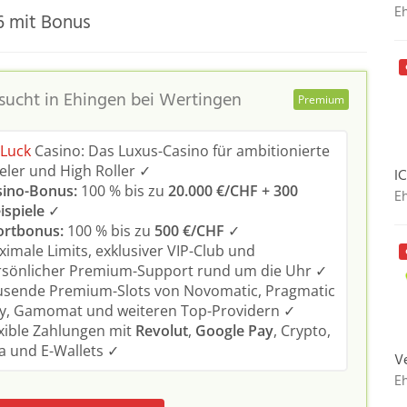
E
6 mit Bonus
sucht in
Ehingen bei Wertingen
Premium
PLuck
Casino: Das Luxus-Casino für ambitionierte
eler und High Roller ✓
I
sino-Bonus:
100 % bis zu
20.000 €/CHF + 300
E
ispiele
✓
ortbonus:
100 % bis zu
500 €/CHF
✓
imale Limits, exklusiver VIP-Club und
rsönlicher Premium-Support rund um die Uhr ✓
usende Premium-Slots von Novomatic, Pragmatic
ay, Gamomat und weiteren Top-Providern ✓
xible Zahlungen mit
Revolut
,
Google Pay
, Crypto,
a und E-Wallets ✓
V
E