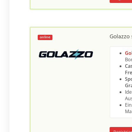
Golazzo
online
Go
Bon
Ca
Fre
Sp
Gr
Ide
Aus
Ei
Mas
Registri