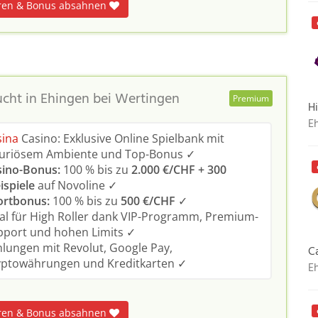
eren & Bonus absahnen
ucht in
Ehingen bei Wertingen
Premium
Hi
E
sina
Casino: Exklusive Online Spielbank mit
xuriösem Ambiente und Top-Bonus ✓
sino-Bonus:
100 % bis zu
2.000 €/CHF + 300
ispiele
auf Novoline ✓
ortbonus:
100 % bis zu
500 €/CHF
✓
al für High Roller dank VIP-Programm, Premium-
pport und hohen Limits ✓
lungen mit Revolut, Google Pay,
C
yptowährungen und Kreditkarten ✓
E
eren & Bonus absahnen