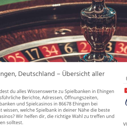
ngen, Deutschland – Übersicht aller
indest du alles Wissenswerte zu Spielbanken in Ehingen
sführliche Berichte, Adressen, Öffnungszeiten,
banken und Spielcasinos in 86678 Ehingen bei
 wissen, welche Spielbank in deiner Nähe die beste
inos? Wir helfen dir, die richtige Wahl zu treffen und
n solltest.
V