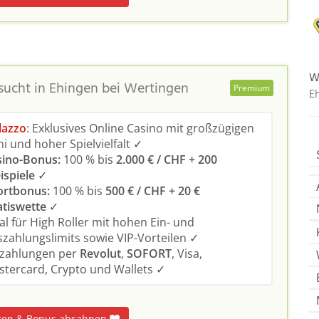
W
sucht in
Ehingen bei Wertingen
Premium
E
lazzo
: Exklusives Online Casino mit großzügigen
i und hoher Spielvielfalt ✓
sino-Bonus:
100 % bis
2.000 € / CHF + 200
ispiele
✓
ortbonus:
100 % bis
500 € / CHF + 20 €
atiswette
✓
al für High Roller mit hohen Ein- und
zahlungslimits sowie VIP-Vorteilen ✓
nzahlungen per
Revolut
,
SOFORT
, Visa,
tercard, Crypto und Wallets ✓
eren & Bonus absahnen