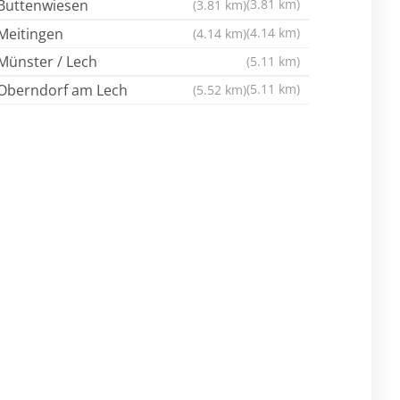
Buttenwiesen
(3.81 km)
(3.81 km)
Meitingen
(4.14 km)
(4.14 km)
Münster / Lech
(5.11 km)
Oberndorf am Lech
(5.11 km)
(5.52 km)