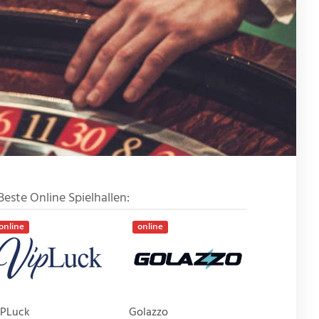
Beste Online Spielhallen:
online
online
IPLuck
Golazzo