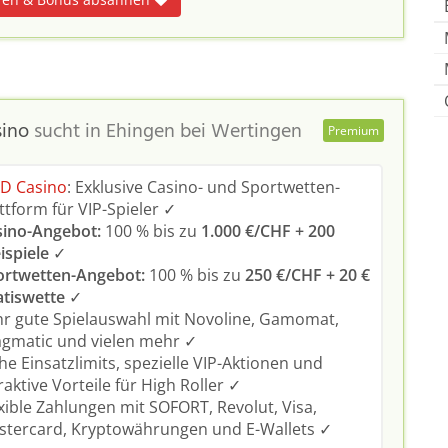
ino
sucht in
Ehingen bei Wertingen
Premium
D Casino
: Exklusive Casino- und Sportwetten-
ttform für VIP-Spieler ✓
sino-Angebot:
100 % bis zu
1.000 €/CHF + 200
ispiele
✓
ortwetten-Angebot:
100 % bis zu
250 €/CHF + 20 €
atiswette
✓
hr gute Spielauswahl mit Novoline, Gamomat,
agmatic und vielen mehr ✓
e Einsatzlimits, spezielle VIP-Aktionen und
raktive Vorteile für High Roller ✓
xible Zahlungen mit SOFORT, Revolut, Visa,
stercard, Kryptowährungen und E-Wallets ✓