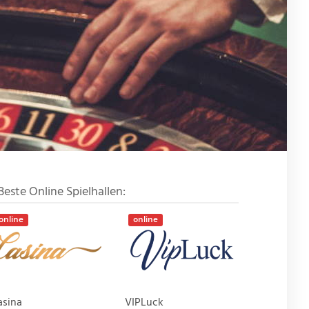
Beste Online Spielhallen:
online
online
asina
VIPLuck