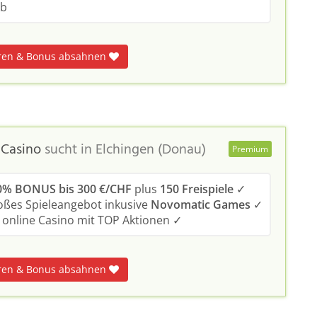
ub
eren & Bonus absahnen
 Casino
sucht in
Elchingen (Donau)
Premium
0% BONUS bis 300 €/CHF
plus
150 Freispiele
✓
oßes Spieleangebot inkusive
Novomatic Games
✓
 online Casino mit TOP Aktionen ✓
eren & Bonus absahnen