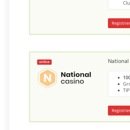
Cl
Registri
National
online
10
Gr
TIP
Registri