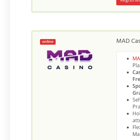
MAD Cas
online
MA
Pla
Ca
Fre
Sp
Gr
Se
Pr
Hoh
att
Fle
Ma