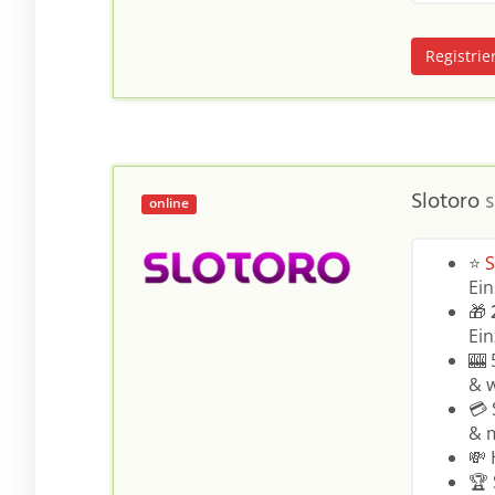
Registri
Slotoro
s
online
⭐
S
Ei
🎁
Ei
🎰 
& 
💳 
& 
💸 
🏆 