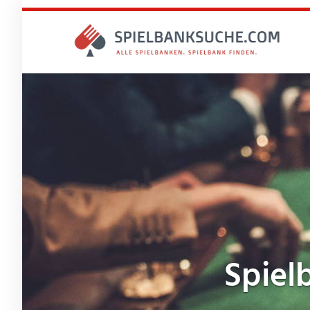
Skip
to
main
content
Spiel