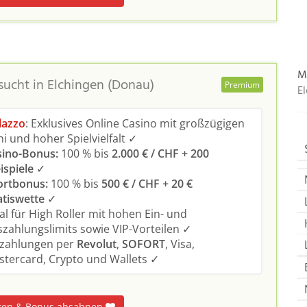
M
sucht in
Elchingen (Donau)
Premium
E
lazzo
: Exklusives Online Casino mit großzügigen
i und hoher Spielvielfalt ✓
sino-Bonus:
100 % bis
2.000 € / CHF + 200
ispiele
✓
ortbonus:
100 % bis
500 € / CHF + 20 €
atiswette
✓
al für High Roller mit hohen Ein- und
zahlungslimits sowie VIP-Vorteilen ✓
nzahlungen per
Revolut
,
SOFORT
, Visa,
tercard, Crypto und Wallets ✓
eren & Bonus absahnen