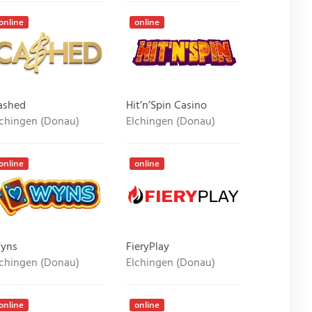
online
online
ashed
Hit’n’Spin Casino
lchingen (Donau)
Elchingen (Donau)
online
online
yns
FieryPlay
lchingen (Donau)
Elchingen (Donau)
online
online