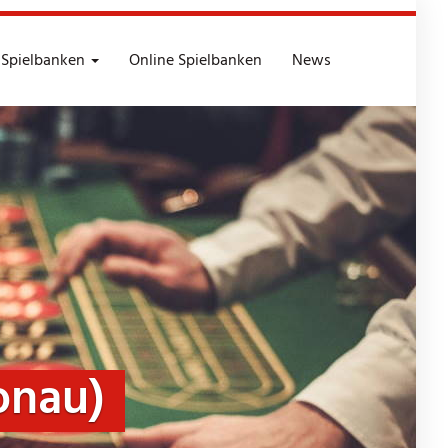
Spielbanken
Online Spielbanken
News
onau)