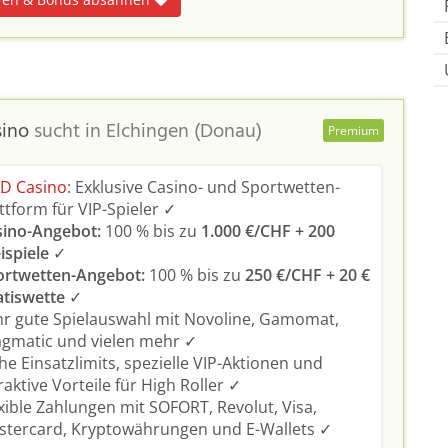
ino
sucht in
Elchingen (Donau)
Premium
D Casino
: Exklusive Casino- und Sportwetten-
ttform für VIP-Spieler ✓
sino-Angebot:
100 % bis zu
1.000 €/CHF + 200
ispiele
✓
ortwetten-Angebot:
100 % bis zu
250 €/CHF + 20 €
atiswette
✓
hr gute Spielauswahl mit Novoline, Gamomat,
agmatic und vielen mehr ✓
e Einsatzlimits, spezielle VIP-Aktionen und
raktive Vorteile für High Roller ✓
xible Zahlungen mit SOFORT, Revolut, Visa,
stercard, Kryptowährungen und E-Wallets ✓