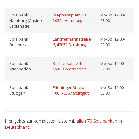
Spielbank
Stephansplatz 10,
Mo-So: 12:00-
Hamburg (Casino
20354 Hamburg
03:00
Esplanade)
Spielbank
Landfermannstraße
Mo-So: 12:00-
Duisburg
6, 47051 Duisburg
03:00
Spielbank
Kurhausplatz 1,
Mo-So: 14:00-
Wiesbaden
65189 Wiesbaden
02:00
Spielbank
Plieninger Straße
Mo-So: 12:00-
Stuttgart
100, 70567 Stuttgart
03:00
Hier gehts zur kompletten Liste mit
allen 70 Spielbanken in
Deutschland