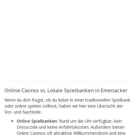
Online Casinos vs. Lokale Spielbanken in Emersacker
Wenn du dich fragst, ob du lieber in einer traditionellen Spielbank
oder online spielen solltest, haben wir hier eine Übersicht der
Vor- und Nachteile:
Online Spielbanken
: Rund um die Uhr verfügbar, kein
Dresscode und keine Anfahrtskosten. Außerdem bieten
Online Casinos oft attraktive Willkommensboni und eine