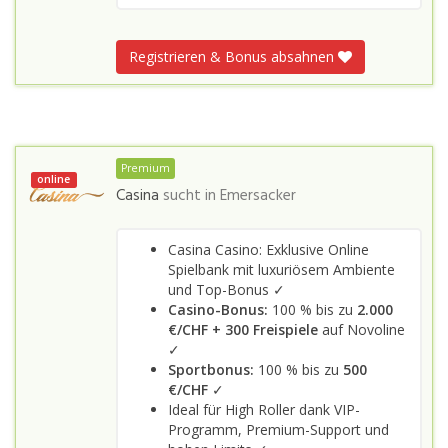
Registrieren & Bonus absahnen
Premium
online
Casina
sucht in
Emersacker
Casina Casino: Exklusive Online
Spielbank mit luxuriösem Ambiente
und Top-Bonus ✓
Casino-Bonus:
100 % bis zu
2.000
€/CHF + 300 Freispiele
auf Novoline
✓
Sportbonus:
100 % bis zu
500
€/CHF
✓
Ideal für High Roller dank VIP-
Programm, Premium-Support und