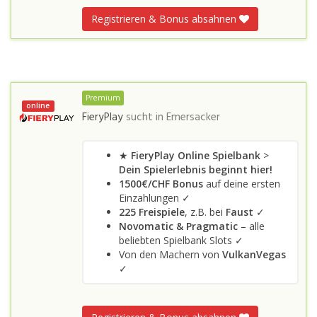
Registrieren & Bonus absahnen
Premium
online
FieryPlay
sucht in
Emersacker
★
FieryPlay Online Spielbank
>
Dein Spielerlebnis beginnt hier!
1500€/CHF Bonus
auf deine ersten
Einzahlungen ✓
225 Freispiele
, z.B. bei
Faust
✓
Novomatic & Pragmatic
– alle
beliebten Spielbank Slots ✓
Von den Machern von
VulkanVegas
✓