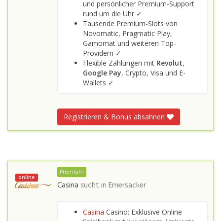
und persönlicher Premium-Support
rund um die Uhr ✓
Tausende Premium-Slots von
Novomatic, Pragmatic Play,
Gamomat und weiteren Top-
Providern ✓
Flexible Zahlungen mit
Revolut
,
Google Pay
, Crypto, Visa und E-
Wallets ✓
Registrieren & Bonus absahnen
Premium
online
Casina
sucht in
Emersacker
Casina
Casino: Exklusive Online