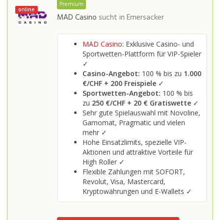
Premium
online
MAD Casino
sucht in
Emersacker
MAD Casino
: Exklusive Casino- und
Sportwetten-Plattform für VIP-Spieler
✓
Casino-Angebot:
100 % bis zu
1.000
€/CHF + 200 Freispiele
✓
Sportwetten-Angebot:
100 % bis
zu
250 €/CHF + 20 € Gratiswette
✓
Sehr gute Spielauswahl mit Novoline,
Gamomat, Pragmatic und vielen
mehr ✓
Hohe Einsatzlimits, spezielle VIP-
Aktionen und attraktive Vorteile für
High Roller ✓
Flexible Zahlungen mit SOFORT,
Revolut, Visa, Mastercard,
Kryptowährungen und E-Wallets ✓