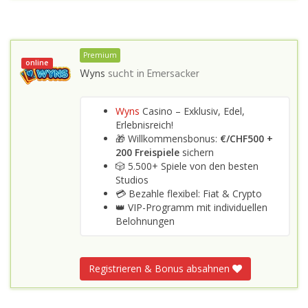
Premium
online
Wyns
sucht in
Emersacker
Wyns
Casino – Exklusiv, Edel,
Erlebnisreich!
🎁 Willkommensbonus:
€/CHF500 +
200 Freispiele
sichern
🎲 5.500+ Spiele von den besten
Studios
💳 Bezahle flexibel: Fiat & Crypto
👑 VIP-Programm mit individuellen
Belohnungen
Registrieren & Bonus absahnen