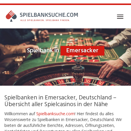
Skip
to
main
Toggl
content
navig
Spielbank in
Emersacker
Spielbanken in Emersacker, Deutschland –
Übersicht aller Spielcasinos in der Nähe
Willkommen auf
Spielbanksuche.com
! Hier findest du alles
Wissenswerte zu Spielbanken in Emersacker, Deutschland. Wir
bieten dir ausführliche Berichte, Adressen, Öffnungszeiten,