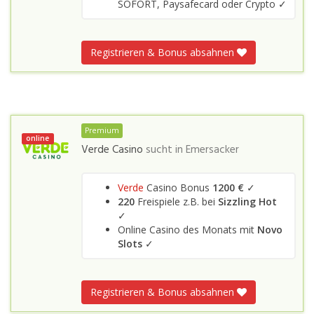
SOFORT, Paysafecard oder Crypto ✓
Registrieren & Bonus absahnen
Premium
online
Verde Casino
sucht in
Emersacker
Verde
Casino Bonus
1200 €
✓
220
Freispiele z.B. bei
Sizzling Hot
✓
Online Casino des Monats mit
Novo
Slots
✓
Registrieren & Bonus absahnen