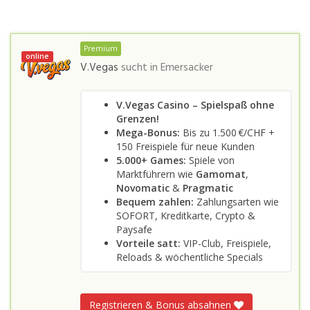
Premium
online
V.Vegas
sucht in
Emersacker
V.Vegas Casino – Spielspaß ohne
Grenzen!
Mega-Bonus:
Bis zu 1.500 €/CHF +
150 Freispiele für neue Kunden
5.000+ Games:
Spiele von
Marktführern wie
Gamomat
,
Novomatic
&
Pragmatic
Bequem zahlen:
Zahlungsarten wie
SOFORT, Kreditkarte, Crypto &
Paysafe
Vorteile satt:
VIP-Club, Freispiele,
Reloads & wöchentliche Specials
Registrieren & Bonus absahnen