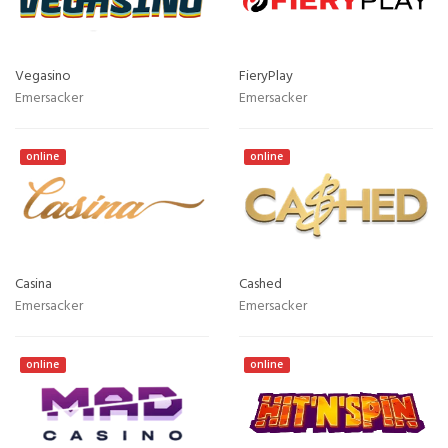
Vegasino
FieryPlay
Emersacker
Emersacker
online
online
Casina
Cashed
Emersacker
Emersacker
online
online