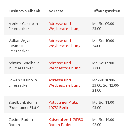
Casino/Spielbank
Adresse
Öffnungszeiten
Merkur Casino in
Adresse und
Mo-So: 09:00-
Emersacker
Wegbeschreibung
23:00
VulkanVegas
Adresse und
Mo-So: 10:00-
Casino in
Wegbeschreibung
24:00
Emersacker
Admiral Spielhalle
Adresse und
Mo-So: 09:00-
in Emersacker
Wegbeschreibung
22:00
Löwen Casino in
Adresse und
Mo-Sa: 10:00-
Emersacker
Wegbeschreibung
23:00, So: 12:00-
21:00
Spielbank Berlin
Potsdamer Platz,
Mo-So: 11:00-
(Potsdamer Platz)
10785 Berlin
03:00
Casino Baden-
Kaiserallee 1, 76530
Mo-So: 14:00-
Baden
Baden-Baden
02:00