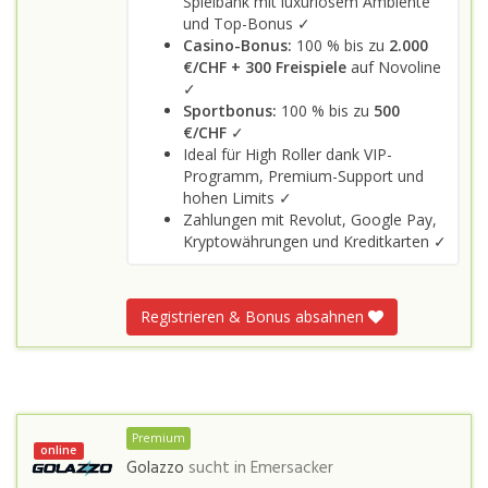
Spielbank mit luxuriösem Ambiente
und Top-Bonus ✓
Casino-Bonus:
100 % bis zu
2.000
€/CHF + 300 Freispiele
auf Novoline
✓
Sportbonus:
100 % bis zu
500
€/CHF
✓
Ideal für High Roller dank VIP-
Programm, Premium-Support und
hohen Limits ✓
Zahlungen mit Revolut, Google Pay,
Kryptowährungen und Kreditkarten ✓
Registrieren & Bonus absahnen
Premium
online
Golazzo
sucht in
Emersacker