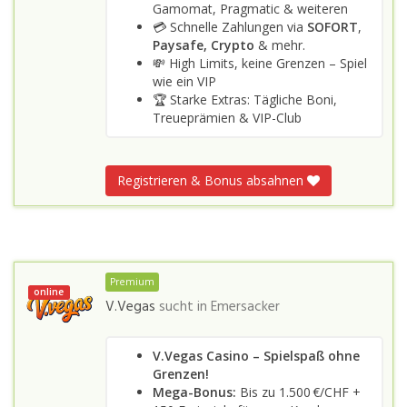
Gamomat, Pragmatic & weiteren
💳 Schnelle Zahlungen via
SOFORT
,
Paysafe, Crypto
& mehr.
💸 High Limits, keine Grenzen – Spiel
wie ein VIP
🏆 Starke Extras: Tägliche Boni,
Treueprämien & VIP-Club
Registrieren & Bonus absahnen
Premium
online
V.Vegas
sucht in
Emersacker
V.Vegas Casino – Spielspaß ohne
Grenzen!
Mega-Bonus:
Bis zu 1.500 €/CHF +