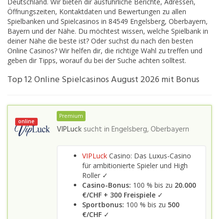
Deutschland. Wir bieten dir ausführliche Berichte, Adressen,
Öffnungszeiten, Kontaktdaten und Bewertungen zu allen
Spielbanken und Spielcasinos in 84549 Engelsberg, Oberbayern,
Bayern und der Nähe. Du möchtest wissen, welche Spielbank in
deiner Nähe die beste ist? Oder suchst du nach den besten
Online Casinos? Wir helfen dir, die richtige Wahl zu treffen und
geben dir Tipps, worauf du bei der Suche achten solltest.
Top 12 Online Spielcasinos August 2026 mit Bonus
Premium
online
VIPLuck
sucht in
Engelsberg, Oberbayern
VIPLuck
Casino: Das Luxus-Casino
für ambitionierte Spieler und High
Roller ✓
Casino-Bonus:
100 % bis zu
20.000
€/CHF + 300 Freispiele
✓
Sportbonus:
100 % bis zu
500
€/CHF
✓