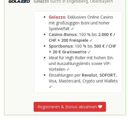
Golazzo
sucht in
Engelsberg, Oberbayern
Golazzo
: Exklusives Online Casino
mit großzügigen Boni und hoher
Spielvielfalt ✓
Casino-Bonus:
100 % bis
2.000 € /
CHF + 200 Freispiele
✓
Sportbonus:
100 % bis
500 € / CHF
+ 20 € Gratiswette
✓
Ideal für High Roller mit hohen Ein-
und Auszahlungslimits sowie VIP-
Vorteilen ✓
Einzahlungen per
Revolut
,
SOFORT
,
Visa, Mastercard, Crypto und Wallets
✓
Registrieren & Bonus absahnen