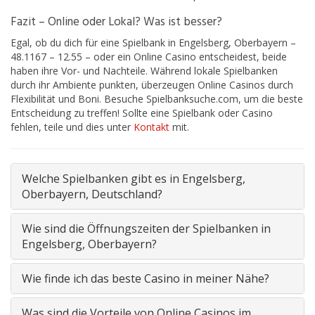
Fazit – Online oder Lokal? Was ist besser?
Egal, ob du dich für eine Spielbank in Engelsberg, Oberbayern –
48.1167 – 12.55 – oder ein Online Casino entscheidest, beide
haben ihre Vor- und Nachteile. Während lokale Spielbanken
durch ihr Ambiente punkten, überzeugen Online Casinos durch
Flexibilität und Boni. Besuche Spielbanksuche.com, um die beste
Entscheidung zu treffen! Sollte eine Spielbank oder Casino
fehlen, teile und dies unter
Kontakt
mit.
Welche Spielbanken gibt es in Engelsberg,
Oberbayern, Deutschland?
Wie sind die Öffnungszeiten der Spielbanken in
Engelsberg, Oberbayern?
Wie finde ich das beste Casino in meiner Nähe?
Was sind die Vorteile von Online Casinos im