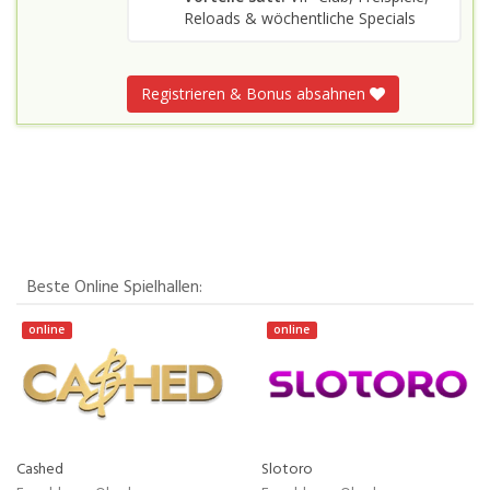
Reloads & wöchentliche Specials
Registrieren & Bonus absahnen
Beste Online Spielhallen:
online
online
Cashed
Slotoro