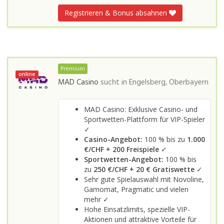
Registrieren & Bonus absahnen
Premium
online
MAD Casino
sucht in
Engelsberg, Oberbayern
MAD Casino: Exklusive Casino- und
Sportwetten-Plattform für VIP-Spieler
✓
Casino-Angebot:
100 % bis zu
1.000
€/CHF + 200 Freispiele
✓
Sportwetten-Angebot:
100 % bis
zu
250 €/CHF + 20 € Gratiswette
✓
Sehr gute Spielauswahl mit Novoline,
Gamomat, Pragmatic und vielen
mehr ✓
Hohe Einsatzlimits, spezielle VIP-
Aktionen und attraktive Vorteile für