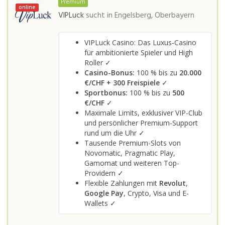
Premium
online
VIPLuck
sucht in
Engelsberg, Oberbayern
VIPLuck Casino: Das Luxus-Casino
für ambitionierte Spieler und High
Roller ✓
Casino-Bonus:
100 % bis zu
20.000
€/CHF + 300 Freispiele
✓
Sportbonus:
100 % bis zu
500
€/CHF
✓
Maximale Limits, exklusiver VIP-Club
und persönlicher Premium-Support
rund um die Uhr ✓
Tausende Premium-Slots von
Novomatic, Pragmatic Play,
Gamomat und weiteren Top-
Providern ✓
Flexible Zahlungen mit
Revolut
,
Google Pay
, Crypto, Visa und E-
Wallets ✓