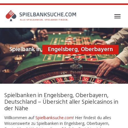
Skip
to
main
Toggl
content
navig
Spielbank in
Engelsberg, Oberbayern
Spielbanken in Engelsberg, Oberbayern,
Deutschland – Übersicht aller Spielcasinos in
der Nähe
Willkommen auf
Spielbanksuche.com
! Hier findest du alles
Wissenswerte zu Spielbanken in Engelsberg, Oberbayern,