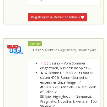
✓
Registrieren & Bonus absahnen
Premium
online
ICE Casino
sucht in
Engelsberg, Oberbayern
⭐
ICE
Casino – Vom Sommer
eingefroren, nun heiß im Spiel! ⭐
🔥 Welcome Deal: bis zu €1.500 bei
satten 450% Bonus über deine
ersten vier Einzahlungen ✓
🎁 Plus: 270 Freispiele u. a. auf Book
of Fallen ✓
🎰 Spiel‑Highlights von Gamomat,
Pragmatic, Novoline & weiteren Top
Studios ✓