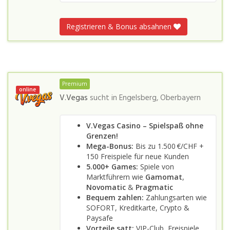
Registrieren & Bonus absahnen
Premium
online
V.Vegas
sucht in
Engelsberg, Oberbayern
V.Vegas Casino – Spielspaß ohne
Grenzen!
Mega-Bonus:
Bis zu 1.500 €/CHF +
150 Freispiele für neue Kunden
5.000+ Games:
Spiele von
Marktführern wie
Gamomat
,
Novomatic
&
Pragmatic
Bequem zahlen:
Zahlungsarten wie
SOFORT, Kreditkarte, Crypto &
Paysafe
Vorteile satt:
VIP-Club, Freispiele,