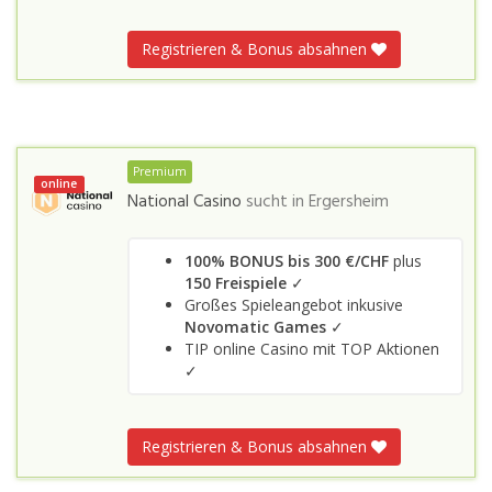
Registrieren & Bonus absahnen
Premium
online
National Casino
sucht in
Ergersheim
100% BONUS bis 300 €/CHF
plus
150 Freispiele
✓
Großes Spieleangebot inkusive
Novomatic Games
✓
TIP online Casino mit TOP Aktionen
✓
Registrieren & Bonus absahnen