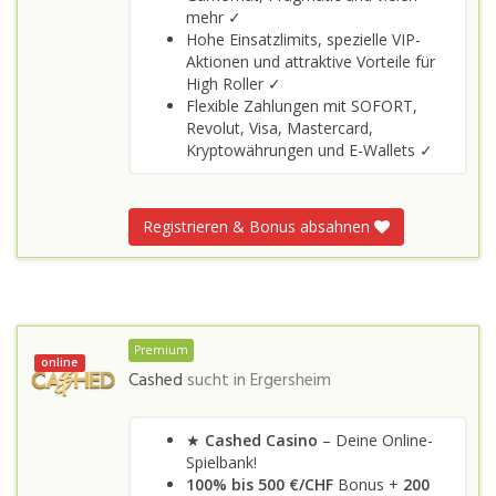
mehr ✓
Hohe Einsatzlimits, spezielle VIP-
Aktionen und attraktive Vorteile für
High Roller ✓
Flexible Zahlungen mit SOFORT,
Revolut, Visa, Mastercard,
Kryptowährungen und E-Wallets ✓
Registrieren & Bonus absahnen
Premium
online
Cashed
sucht in
Ergersheim
★
Cashed Casino
– Deine Online-
Spielbank!
100% bis 500 €/CHF
Bonus +
200