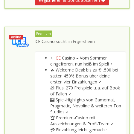
Registrieren & Bonus absahnen
Premium
online
ICE Casino
sucht in
Ergersheim
⭐
ICE
Casino – Vom Sommer
eingefroren, nun heiß im Spiel! ⭐
🔥 Welcome Deal: bis zu €1.500 bei
satten 450% Bonus über deine
ersten vier Einzahlungen ✓
🎁 Plus: 270 Freispiele u. a. auf Book
of Fallen ✓
🎰 Spiel‑Highlights von Gamomat,
Pragmatic, Novoline & weiteren Top
Studios ✓
🏆 Premium‑Casino mit
Auszeichnungen & Profi‑Team ✓
💳 Einzahlung leicht gemacht: