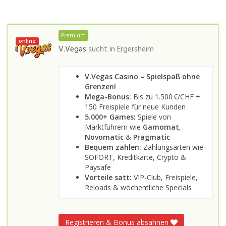
Premium
online
V.Vegas
sucht in
Ergersheim
V.Vegas Casino – Spielspaß ohne
Grenzen!
Mega-Bonus:
Bis zu 1.500 €/CHF +
150 Freispiele für neue Kunden
5.000+ Games:
Spiele von
Marktführern wie
Gamomat
,
Novomatic
&
Pragmatic
Bequem zahlen:
Zahlungsarten wie
SOFORT, Kreditkarte, Crypto &
Paysafe
Vorteile satt:
VIP-Club, Freispiele,
Reloads & wöchentliche Specials
Registrieren & Bonus absahnen