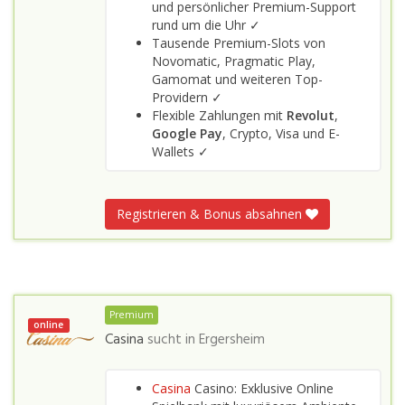
und persönlicher Premium-Support
rund um die Uhr ✓
Tausende Premium-Slots von
Novomatic, Pragmatic Play,
Gamomat und weiteren Top-
Providern ✓
Flexible Zahlungen mit
Revolut
,
Google Pay
, Crypto, Visa und E-
Wallets ✓
Registrieren & Bonus absahnen
Premium
online
Casina
sucht in
Ergersheim
Casina
Casino: Exklusive Online