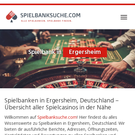
Skip
to
main
Toggl
content
navig
Spielbank in
Ergersheim
Spielbanken in Ergersheim, Deutschland –
Übersicht aller Spielcasinos in der Nähe
Willkommen auf
Spielbanksuche.com
! Hier findest du alles
Wissenswerte zu Spielbanken in Ergersheim, Deutschland. Wir
bieten dir ausführliche Berichte, Adressen, Öffnungszeiten,