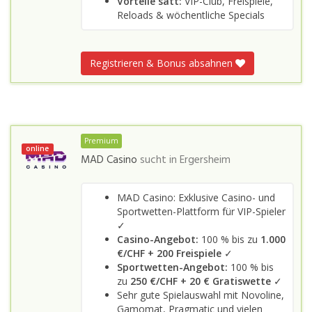
Vorteile satt:
VIP-Club, Freispiele,
Reloads & wöchentliche Specials
Registrieren & Bonus absahnen
Premium
online
MAD Casino
sucht in
Ergersheim
MAD Casino: Exklusive Casino- und
Sportwetten-Plattform für VIP-Spieler
✓
Casino-Angebot:
100 % bis zu
1.000
€/CHF + 200 Freispiele
✓
Sportwetten-Angebot:
100 % bis
zu
250 €/CHF + 20 € Gratiswette
✓
Sehr gute Spielauswahl mit Novoline,
Gamomat, Pragmatic und vielen