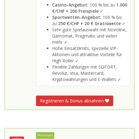
Casino-Angebot:
100 % bis zu
1.000
€/CHF + 200 Freispiele
✓
Sportwetten-Angebot:
100 % bis
zu
250 €/CHF + 20 € Gratiswette
✓
Sehr gute Spielauswahl mit Novoline,
Gamomat, Pragmatic und vielen
mehr ✓
Hohe Einsatzlimits, spezielle VIP-
Aktionen und attraktive Vorteile für
High Roller ✓
Flexible Zahlungen mit SOFORT,
Revolut, Visa, Mastercard,
Kryptowährungen und E-Wallets ✓
Registrieren & Bonus absahnen
Premium
online