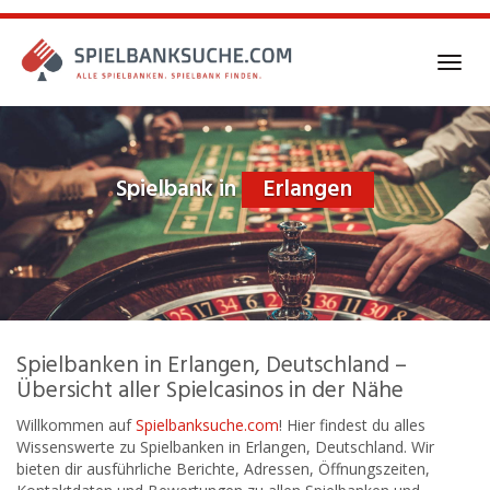
Skip
to
main
Toggl
content
navig
Spielbank in
Erlangen
Spielbanken in Erlangen, Deutschland –
Übersicht aller Spielcasinos in der Nähe
Willkommen auf
Spielbanksuche.com
! Hier findest du alles
Wissenswerte zu Spielbanken in Erlangen, Deutschland. Wir
bieten dir ausführliche Berichte, Adressen, Öffnungszeiten,