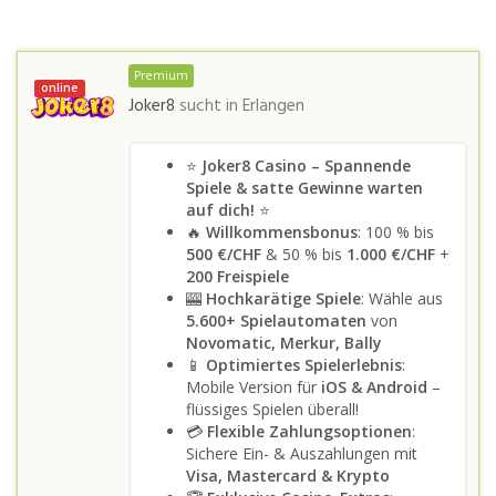
Premium
online
Joker8
sucht in
Erlangen
⭐
Joker8 Casino – Spannende
Spiele & satte Gewinne warten
auf dich!
⭐
🔥
Willkommensbonus
: 100 % bis
500 €/CHF
& 50 % bis
1.000 €/CHF
+
200 Freispiele
🎰
Hochkarätige Spiele
: Wähle aus
5.600+ Spielautomaten
von
Novomatic, Merkur, Bally
📱
Optimiertes Spielerlebnis
:
Mobile Version für
iOS & Android
–
flüssiges Spielen überall!
💳
Flexible Zahlungsoptionen
:
Sichere Ein- & Auszahlungen mit
Visa, Mastercard & Krypto