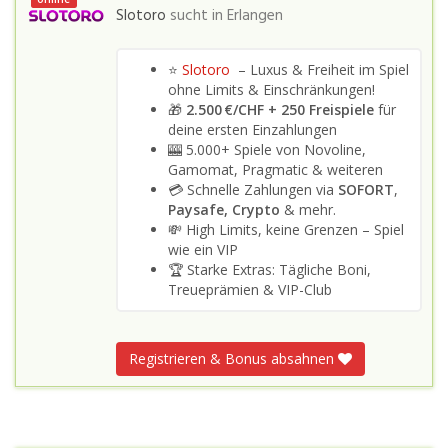
Slotoro
sucht in
Erlangen
⭐
Slotoro
– Luxus & Freiheit im Spiel
ohne Limits & Einschränkungen!
🎁
2.500 €/CHF + 250 Freispiele
für
deine ersten Einzahlungen
🎰 5.000+ Spiele von Novoline,
Gamomat, Pragmatic & weiteren
💳 Schnelle Zahlungen via
SOFORT
,
Paysafe, Crypto
& mehr.
💸 High Limits, keine Grenzen – Spiel
wie ein VIP
🏆 Starke Extras: Tägliche Boni,
Treueprämien & VIP-Club
Registrieren & Bonus absahnen