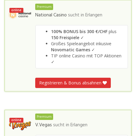
Premium
online
National Casino
sucht in
Erlangen
100% BONUS bis 300 €/CHF
plus
150 Freispiele
✓
Großes Spieleangebot inkusive
Novomatic Games
✓
TIP online Casino mit TOP Aktionen
✓
Registrieren & Bonus absahnen
Premium
online
V.Vegas
sucht in
Erlangen