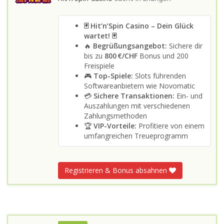
🃏 Hit’n’Spin Casino – Dein Glück
wartet! 🃏
🔥
Begrüßungsangebot:
Sichere dir
bis zu
800 €/CHF
Bonus und 200
Freispiele
🎮
Top-Spiele:
Slots führenden
Softwareanbietern wie Novomatic
💳
Sichere Transaktionen:
Ein- und
Auszahlungen mit verschiedenen
Zahlungsmethoden
🏆
VIP-Vorteile:
Profitiere von einem
umfangreichen Treueprogramm
Registrieren & Bonus absahnen