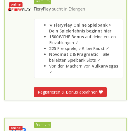
Premium
online
FieryPlay
sucht in
Erlangen
★
FieryPlay Online Spielbank
>
Dein Spielerlebnis beginnt hier!
1500€/CHF Bonus
auf deine ersten
Einzahlungen ✓
225 Freispiele
, z.B. bei
Faust
✓
Novomatic & Pragmatic
– alle
beliebten Spielbank Slots ✓
Von den Machern von
VulkanVegas
✓
Registrieren & Bonus absahnen
Premium
online