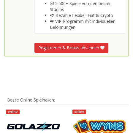
🎲 5.500+ Spiele von den besten
Studios
💳 Bezahle flexibel: Fiat & Crypto
👑 VIP-Programm mit individuellen
Belohnungen
Registrieren & Bonus absahnen
Beste Online Spielhallen:
online
online