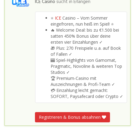
ICE Casino
sucht in
Erlangen
⭐
ICE
Casino – Vom Sommer
eingefroren, nun heiß im Spiel! ⭐
🔥 Welcome Deal: bis zu €1.500 bei
satten 450% Bonus über deine
ersten vier Einzahlungen ✓
🎁 Plus: 270 Freispiele u. a. auf Book
of Fallen ✓
🎰 Spiel‑Highlights von Gamomat,
Pragmatic, Novoline & weiteren Top
Studios ✓
🏆 Premium‑Casino mit
Auszeichnungen & Profi‑Team ✓
💳 Einzahlung leicht gemacht:
SOFORT, Paysafecard oder Crypto ✓
Registrieren & Bonus absahnen