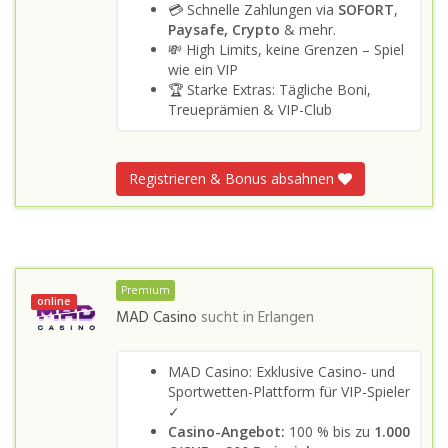
💳 Schnelle Zahlungen via
SOFORT
,
Paysafe, Crypto
& mehr.
💸 High Limits, keine Grenzen – Spiel
wie ein VIP
🏆 Starke Extras: Tägliche Boni,
Treueprämien & VIP-Club
Registrieren & Bonus absahnen
Premium
online
MAD Casino
sucht in
Erlangen
MAD Casino: Exklusive Casino- und
Sportwetten-Plattform für VIP-Spieler
✓
Casino-Angebot:
100 % bis zu
1.000