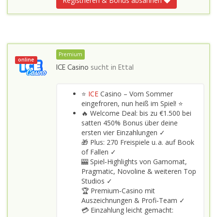
Registrieren & Bonus absahnen
Premium
online
ICE Casino
sucht in
Ettal
⭐
ICE
Casino – Vom Sommer
eingefroren, nun heiß im Spiel! ⭐
🔥 Welcome Deal: bis zu €1.500 bei
satten 450% Bonus über deine
ersten vier Einzahlungen ✓
🎁 Plus: 270 Freispiele u. a. auf Book
of Fallen ✓
🎰 Spiel‑Highlights von Gamomat,
Pragmatic, Novoline & weiteren Top
Studios ✓
🏆 Premium‑Casino mit
Auszeichnungen & Profi‑Team ✓
💳 Einzahlung leicht gemacht: