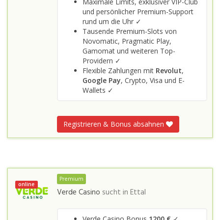
Maximale Limits, exklusiver VIP-Club
und persönlicher Premium-Support
rund um die Uhr ✓
Tausende Premium-Slots von
Novomatic, Pragmatic Play,
Gamomat und weiteren Top-
Providern ✓
Flexible Zahlungen mit
Revolut
,
Google Pay
, Crypto, Visa und E-
Wallets ✓
Registrieren & Bonus absahnen
Premium
online
Verde Casino
sucht in
Ettal
Verde Casino Bonus
1200 €
✓