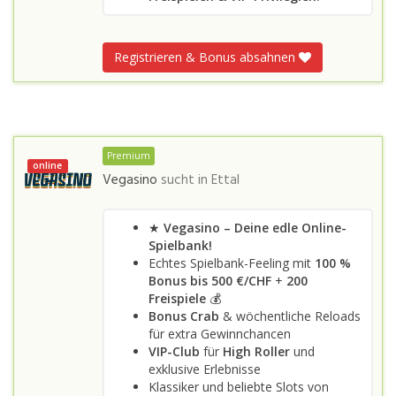
Registrieren & Bonus absahnen
Premium
online
Vegasino
sucht in
Ettal
★
Vegasino – Deine edle Online-
Spielbank!
Echtes Spielbank-Feeling mit
100 %
Bonus bis 500 €/CHF
+
200
Freispiele
💰
Bonus Crab
& wöchentliche Reloads
für extra Gewinnchancen
VIP-Club
für
High Roller
und
exklusive Erlebnisse
Klassiker und beliebte Slots von