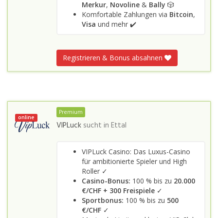
Merkur
,
Novoline
&
Bally
🎲
Komfortable Zahlungen via
Bitcoin
,
Visa
und mehr ✔️
Registrieren & Bonus absahnen
Premium
online
VIPLuck
sucht in
Ettal
VIPLuck Casino: Das Luxus-Casino
für ambitionierte Spieler und High
Roller ✓
Casino-Bonus:
100 % bis zu
20.000
€/CHF + 300 Freispiele
✓
Sportbonus:
100 % bis zu
500
€/CHF
✓