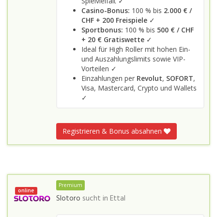
Spielvielfalt ✓
Casino-Bonus:
100 % bis
2.000 € /
CHF + 200 Freispiele
✓
Sportbonus:
100 % bis
500 € / CHF
+ 20 € Gratiswette
✓
Ideal für High Roller mit hohen Ein-
und Auszahlungslimits sowie VIP-
Vorteilen ✓
Einzahlungen per
Revolut
,
SOFORT
,
Visa, Mastercard, Crypto und Wallets
✓
Registrieren & Bonus absahnen
Premium
online
Slotoro
sucht in
Ettal