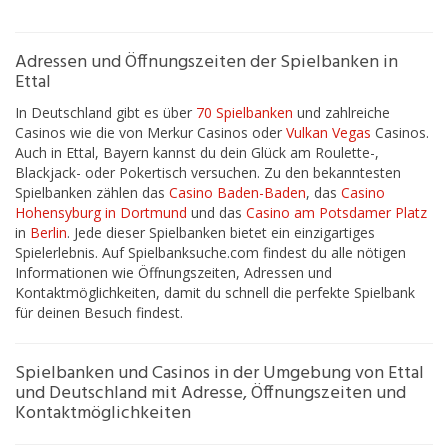
Adressen und Öffnungszeiten der Spielbanken in
Ettal
In Deutschland gibt es über
70 Spielbanken
und zahlreiche
Casinos wie die von Merkur Casinos oder
Vulkan Vegas
Casinos.
Auch in Ettal, Bayern kannst du dein Glück am Roulette-,
Blackjack- oder Pokertisch versuchen. Zu den bekanntesten
Spielbanken zählen das
Casino Baden-Baden
, das
Casino
Hohensyburg in Dortmund
und das
Casino am Potsdamer Platz
in
Berlin
. Jede dieser Spielbanken bietet ein einzigartiges
Spielerlebnis. Auf Spielbanksuche.com findest du alle nötigen
Informationen wie Öffnungszeiten, Adressen und
Kontaktmöglichkeiten, damit du schnell die perfekte Spielbank
für deinen Besuch findest.
Spielbanken und Casinos in der Umgebung von Ettal
und Deutschland mit Adresse, Öffnungszeiten und
Kontaktmöglichkeiten