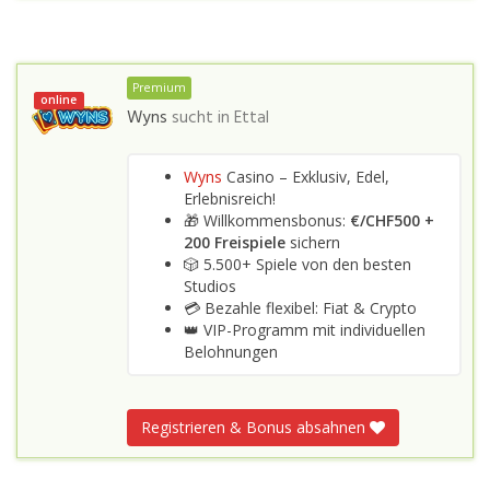
Premium
online
Wyns
sucht in
Ettal
Wyns
Casino – Exklusiv, Edel,
Erlebnisreich!
🎁 Willkommensbonus:
€/CHF500 +
200 Freispiele
sichern
🎲 5.500+ Spiele von den besten
Studios
💳 Bezahle flexibel: Fiat & Crypto
👑 VIP-Programm mit individuellen
Belohnungen
Registrieren & Bonus absahnen