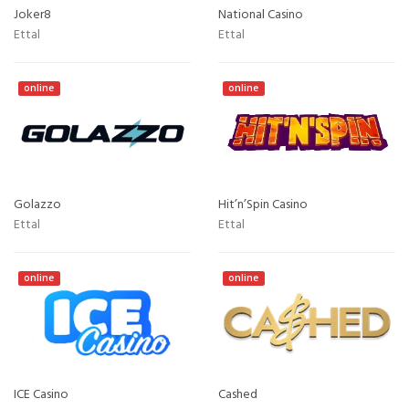
Joker8
National Casino
Ettal
Ettal
online
online
Golazzo
Hit’n’Spin Casino
Ettal
Ettal
online
online
ICE Casino
Cashed