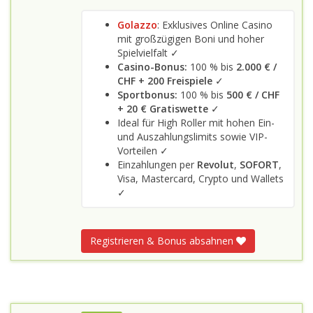
Golazzo
: Exklusives Online Casino
mit großzügigen Boni und hoher
Spielvielfalt ✓
Casino-Bonus:
100 % bis
2.000 € /
CHF + 200 Freispiele
✓
Sportbonus:
100 % bis
500 € / CHF
+ 20 € Gratiswette
✓
Ideal für High Roller mit hohen Ein-
und Auszahlungslimits sowie VIP-
Vorteilen ✓
Einzahlungen per
Revolut
,
SOFORT
,
Visa, Mastercard, Crypto und Wallets
✓
Registrieren & Bonus absahnen