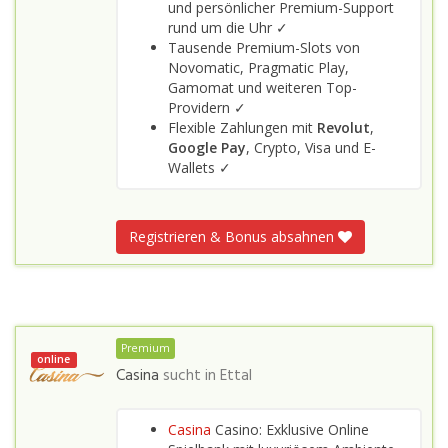
und persönlicher Premium-Support
rund um die Uhr ✓
Tausende Premium-Slots von
Novomatic, Pragmatic Play,
Gamomat und weiteren Top-
Providern ✓
Flexible Zahlungen mit
Revolut
,
Google Pay
, Crypto, Visa und E-
Wallets ✓
Registrieren & Bonus absahnen
Premium
online
Casina
sucht in
Ettal
Casina
Casino: Exklusive Online