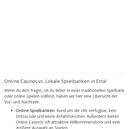
Online Casinos vs. Lokale Spielbanken in Ettal
Wenn du dich fragst, ob du lieber in einer traditionellen Spielbank
oder online spielen solltest, haben wir hier eine Übersicht der
Vor- und Nachteile:
Online Spielbanken
: Rund um die Uhr verfügbar, kein
Dresscode und keine Anfahrtskosten. Außerdem bieten
Online Casinos oft attraktive Willkommensboni und eine
größere Auswahl an Spielen.