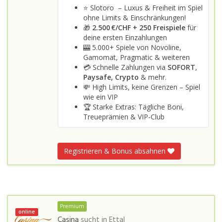
⭐ Slotoro – Luxus & Freiheit im Spiel
ohne Limits & Einschränkungen!
🎁
2.500 €/CHF + 250 Freispiele
für
deine ersten Einzahlungen
🎰 5.000+ Spiele von Novoline,
Gamomat, Pragmatic & weiteren
💳 Schnelle Zahlungen via
SOFORT
,
Paysafe, Crypto
& mehr.
💸 High Limits, keine Grenzen – Spiel
wie ein VIP
🏆 Starke Extras: Tägliche Boni,
Treueprämien & VIP-Club
Registrieren & Bonus absahnen
Premium
online
Casina
sucht in
Ettal