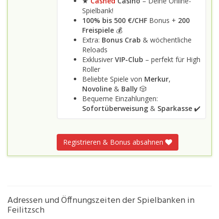
★
Cashed
Casino
– Deine Online-
Spielbank!
100% bis 500 €/CHF
Bonus +
200
Freispiele
💰
Extra:
Bonus Crab
& wöchentliche
Reloads
Exklusiver
VIP-Club
– perfekt für High
Roller
Beliebte Spiele von
Merkur
,
Novoline
&
Bally
🎲
Bequeme Einzahlungen:
Sofortüberweisung
&
Sparkasse
✔️
Registrieren & Bonus absahnen
Adressen und Öffnungszeiten der Spielbanken in
Feilitzsch