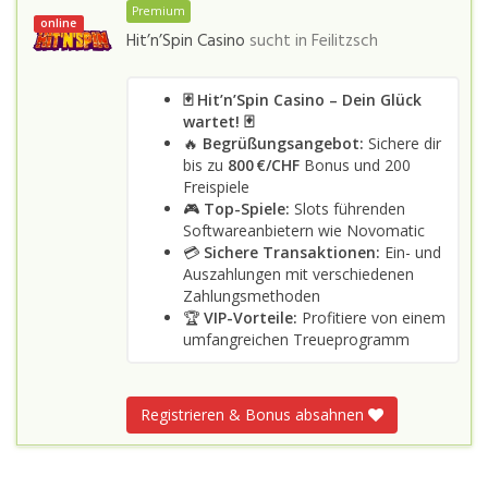
Premium
online
Hit’n’Spin Casino
sucht in
Feilitzsch
🃏 Hit’n’Spin Casino – Dein Glück
wartet! 🃏
🔥
Begrüßungsangebot:
Sichere dir
bis zu
800 €/CHF
Bonus und 200
Freispiele
🎮
Top-Spiele:
Slots führenden
Softwareanbietern wie Novomatic
💳
Sichere Transaktionen:
Ein- und
Auszahlungen mit verschiedenen
Zahlungsmethoden
🏆
VIP-Vorteile:
Profitiere von einem
umfangreichen Treueprogramm
Registrieren & Bonus absahnen