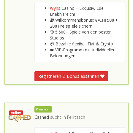
Wyns
Casino – Exklusiv, Edel,
Erlebnisreich!
🎁 Willkommensbonus:
€/CHF500 +
200 Freispiele
sichern
🎲 5.500+ Spiele von den besten
Studios
💳 Bezahle flexibel: Fiat & Crypto
👑 VIP-Programm mit individuellen
Belohnungen
Registrieren & Bonus absahnen
Premium
online
Cashed
sucht in
Feilitzsch