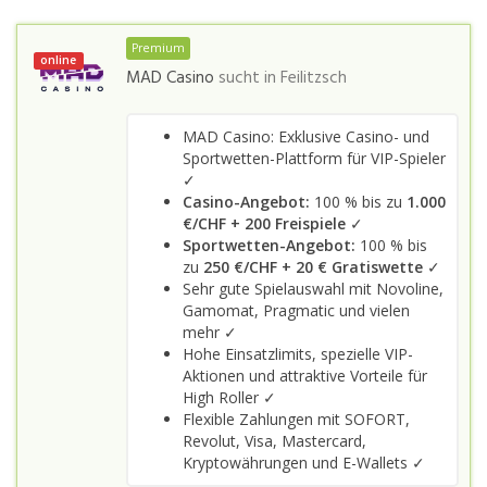
Premium
online
MAD Casino
sucht in
Feilitzsch
MAD Casino: Exklusive Casino- und
Sportwetten-Plattform für VIP-Spieler
✓
Casino-Angebot:
100 % bis zu
1.000
€/CHF + 200 Freispiele
✓
Sportwetten-Angebot:
100 % bis
zu
250 €/CHF + 20 € Gratiswette
✓
Sehr gute Spielauswahl mit Novoline,
Gamomat, Pragmatic und vielen
mehr ✓
Hohe Einsatzlimits, spezielle VIP-
Aktionen und attraktive Vorteile für
High Roller ✓
Flexible Zahlungen mit SOFORT,
Revolut, Visa, Mastercard,
Kryptowährungen und E-Wallets ✓