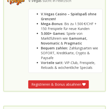
V.Vegas
sucht in
Feilitzsch
V.Vegas Casino – Spielspaß ohne
Grenzen!
Mega-Bonus:
Bis zu 1.500 €/CHF +
150 Freispiele für neue Kunden
5.000+ Games:
Spiele von
Marktführern wie
Gamomat
,
Novomatic
&
Pragmatic
Bequem zahlen:
Zahlungsarten wie
SOFORT, Kreditkarte, Crypto &
Paysafe
Vorteile satt:
VIP-Club, Freispiele,
Reloads & wöchentliche Specials
Registrieren & Bonus absahnen