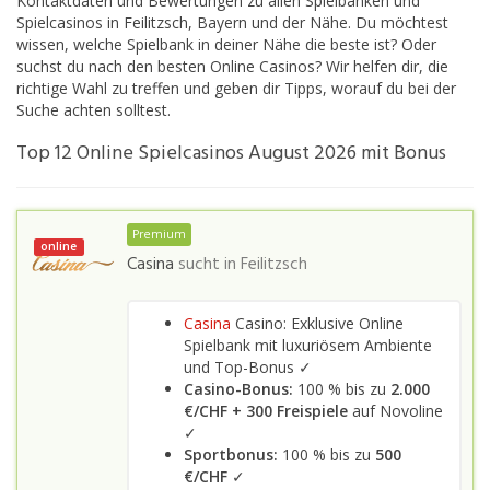
Kontaktdaten und Bewertungen zu allen Spielbanken und
Spielcasinos in Feilitzsch, Bayern und der Nähe. Du möchtest
wissen, welche Spielbank in deiner Nähe die beste ist? Oder
suchst du nach den besten Online Casinos? Wir helfen dir, die
richtige Wahl zu treffen und geben dir Tipps, worauf du bei der
Suche achten solltest.
Top 12 Online Spielcasinos August 2026 mit Bonus
Premium
online
Casina
sucht in
Feilitzsch
Casina
Casino: Exklusive Online
Spielbank mit luxuriösem Ambiente
und Top-Bonus ✓
Casino-Bonus:
100 % bis zu
2.000
€/CHF + 300 Freispiele
auf Novoline
✓
Sportbonus:
100 % bis zu
500
€/CHF
✓