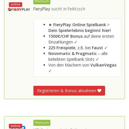
Premium
online
FieryPlay
sucht in
Feilitzsch
★
FieryPlay Online Spielbank
>
Dein Spielerlebnis beginnt hier!
1500€/CHF Bonus
auf deine ersten
Einzahlungen ✓
225 Freispiele
, z.B. bei
Faust
✓
Novomatic & Pragmatic
– alle
beliebten Spielbank Slots ✓
Von den Machern von
VulkanVegas
✓
Registrieren & Bonus absahnen
Premium
online