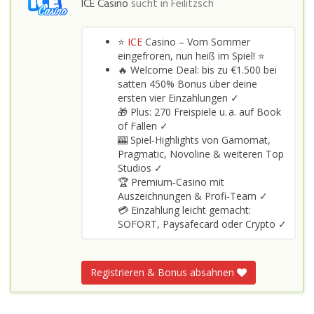
ICE Casino
sucht in
Feilitzsch
⭐
ICE
Casino – Vom Sommer
eingefroren, nun heiß im Spiel! ⭐
🔥 Welcome Deal: bis zu €1.500 bei
satten 450% Bonus über deine
ersten vier Einzahlungen ✓
🎁 Plus: 270 Freispiele u. a. auf Book
of Fallen ✓
🎰 Spiel‑Highlights von Gamomat,
Pragmatic, Novoline & weiteren Top
Studios ✓
🏆 Premium‑Casino mit
Auszeichnungen & Profi‑Team ✓
💳 Einzahlung leicht gemacht:
SOFORT, Paysafecard oder Crypto ✓
Registrieren & Bonus absahnen