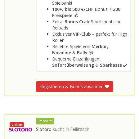
Spielbank!
100% bis 500 €/CHF
Bonus +
200
Freispiele
💰
Extra:
Bonus Crab
& wöchentliche
Reloads
Exklusiver
VIP-Club
– perfekt für High
Roller
Beliebte Spiele von
Merkur
,
Novoline
&
Bally
🎲
Bequeme Einzahlungen:
Sofortüberweisung
&
Sparkasse
✔️
Registrieren & Bonus absahnen
Premium
online
Slotoro
sucht in
Feilitzsch