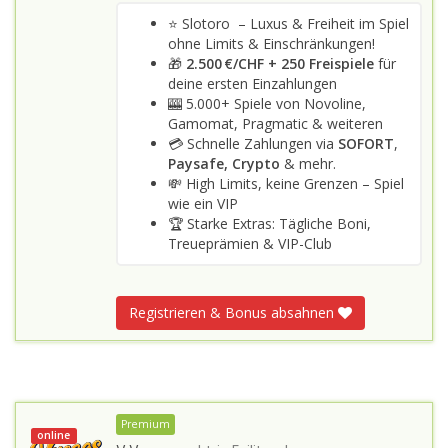
⭐ Slotoro – Luxus & Freiheit im Spiel
ohne Limits & Einschränkungen!
🎁
2.500 €/CHF + 250 Freispiele
für
deine ersten Einzahlungen
🎰 5.000+ Spiele von Novoline,
Gamomat, Pragmatic & weiteren
💳 Schnelle Zahlungen via
SOFORT
,
Paysafe, Crypto
& mehr.
💸 High Limits, keine Grenzen – Spiel
wie ein VIP
🏆 Starke Extras: Tägliche Boni,
Treueprämien & VIP-Club
Registrieren & Bonus absahnen
Premium
online