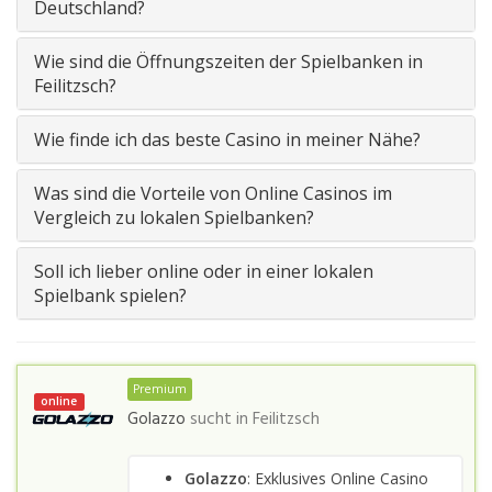
Deutschland?
Wie sind die Öffnungszeiten der Spielbanken in
Feilitzsch?
Wie finde ich das beste Casino in meiner Nähe?
Was sind die Vorteile von Online Casinos im
Vergleich zu lokalen Spielbanken?
Soll ich lieber online oder in einer lokalen
Spielbank spielen?
Premium
online
Golazzo
sucht in
Feilitzsch
Golazzo
: Exklusives Online Casino