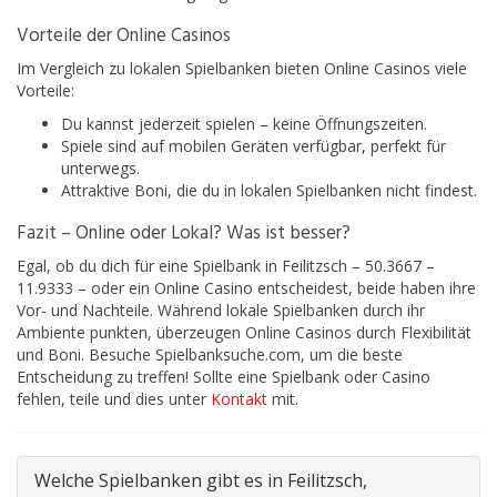
Vorteile der Online Casinos
Im Vergleich zu lokalen Spielbanken bieten Online Casinos viele
Vorteile:
Du kannst jederzeit spielen – keine Öffnungszeiten.
Spiele sind auf mobilen Geräten verfügbar, perfekt für
unterwegs.
Attraktive Boni, die du in lokalen Spielbanken nicht findest.
Fazit – Online oder Lokal? Was ist besser?
Egal, ob du dich für eine Spielbank in Feilitzsch – 50.3667 –
11.9333 – oder ein Online Casino entscheidest, beide haben ihre
Vor- und Nachteile. Während lokale Spielbanken durch ihr
Ambiente punkten, überzeugen Online Casinos durch Flexibilität
und Boni. Besuche Spielbanksuche.com, um die beste
Entscheidung zu treffen! Sollte eine Spielbank oder Casino
fehlen, teile und dies unter
Kontakt
mit.
Welche Spielbanken gibt es in Feilitzsch,