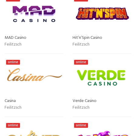
MAD Casino
Hit’n’Spin Casino
Feilitzsch
Feilitzsch
online
online
Casina
Verde Casino
Feilitzsch
Feilitzsch
online
online