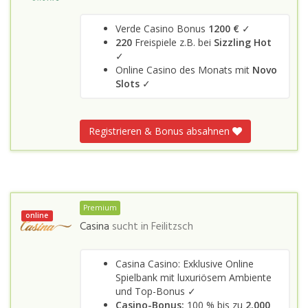
Verde Casino Bonus
1200 €
✓
220
Freispiele z.B. bei
Sizzling Hot
✓
Online Casino des Monats mit
Novo
Slots
✓
Registrieren & Bonus absahnen
Premium
online
Casina
sucht in
Feilitzsch
Casina Casino: Exklusive Online
Spielbank mit luxuriösem Ambiente
und Top-Bonus ✓
Casino-Bonus:
100 % bis zu
2.000