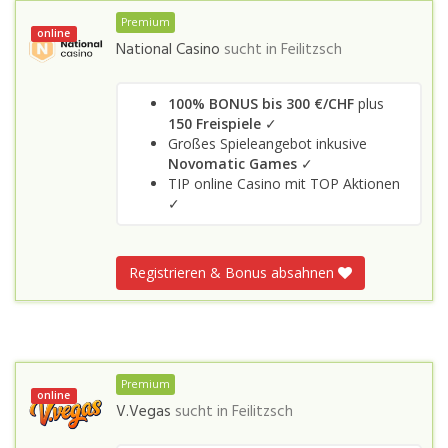
Premium
online
National Casino
sucht in
Feilitzsch
100% BONUS bis 300 €/CHF
plus
150 Freispiele
✓
Großes Spieleangebot inkusive
Novomatic Games
✓
TIP online Casino mit TOP Aktionen
✓
Registrieren & Bonus absahnen
Premium
online
V.Vegas
sucht in
Feilitzsch