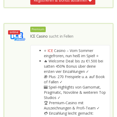
Registrieren & Bonus absahnen
Premium
online
ICE Casino
sucht in
Fellen
⭐
ICE
Casino – Vom Sommer
eingefroren, nun heiß im Spiel! ⭐
🔥 Welcome Deal: bis zu €1.500 bei
satten 450% Bonus über deine
ersten vier Einzahlungen ✓
🎁 Plus: 270 Freispiele u. a. auf Book
of Fallen ✓
🎰 Spiel‑Highlights von Gamomat,
Pragmatic, Novoline & weiteren Top
Studios ✓
🏆 Premium‑Casino mit
Auszeichnungen & Profi‑Team ✓
💳 Einzahlung leicht gemacht: