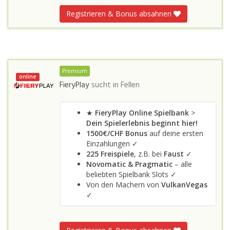
Registrieren & Bonus absahnen
Premium
online
FieryPlay
sucht in
Fellen
★
FieryPlay Online Spielbank
>
Dein Spielerlebnis beginnt hier!
1500€/CHF Bonus
auf deine ersten
Einzahlungen ✓
225 Freispiele
, z.B. bei
Faust
✓
Novomatic & Pragmatic
– alle
beliebten Spielbank Slots ✓
Von den Machern von
VulkanVegas
✓