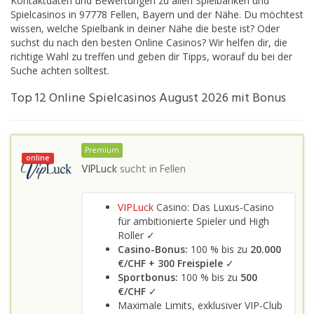
Kontaktdaten und Bewertungen zu allen Spielbanken und
Spielcasinos in 97778 Fellen, Bayern und der Nähe. Du möchtest
wissen, welche Spielbank in deiner Nähe die beste ist? Oder
suchst du nach den besten Online Casinos? Wir helfen dir, die
richtige Wahl zu treffen und geben dir Tipps, worauf du bei der
Suche achten solltest.
Top 12 Online Spielcasinos August 2026 mit Bonus
Premium
online
VIPLuck
sucht in
Fellen
VIPLuck
Casino: Das Luxus-Casino
für ambitionierte Spieler und High
Roller ✓
Casino-Bonus:
100 % bis zu
20.000
€/CHF + 300 Freispiele
✓
Sportbonus:
100 % bis zu
500
€/CHF
✓
Maximale Limits, exklusiver VIP-Club