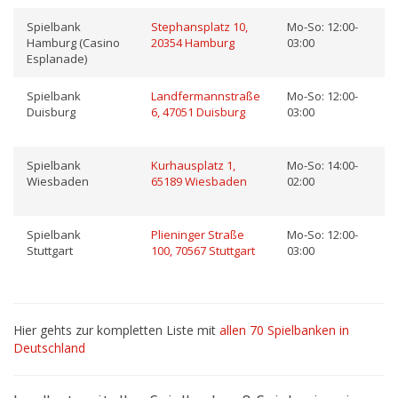
Spielbank
Stephansplatz 10,
Mo-So: 12:00-
Hamburg (Casino
20354 Hamburg
03:00
Esplanade)
Spielbank
Landfermannstraße
Mo-So: 12:00-
Duisburg
6, 47051 Duisburg
03:00
Spielbank
Kurhausplatz 1,
Mo-So: 14:00-
Wiesbaden
65189 Wiesbaden
02:00
Spielbank
Plieninger Straße
Mo-So: 12:00-
Stuttgart
100, 70567 Stuttgart
03:00
Hier gehts zur kompletten Liste mit
allen 70 Spielbanken in
Deutschland