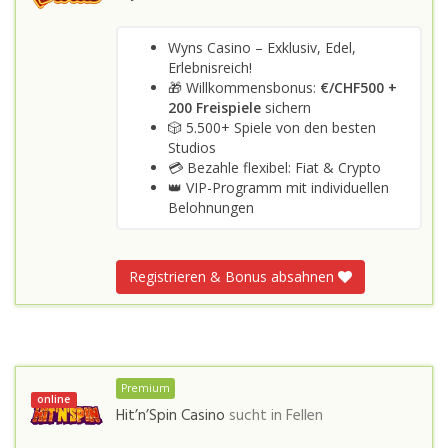
Wyns Casino – Exklusiv, Edel,
Erlebnisreich!
🎁 Willkommensbonus:
€/CHF500 +
200 Freispiele
sichern
🎲 5.500+ Spiele von den besten
Studios
💳 Bezahle flexibel: Fiat & Crypto
👑 VIP-Programm mit individuellen
Belohnungen
Registrieren & Bonus absahnen
Premium
online
Hit’n’Spin Casino
sucht in
Fellen