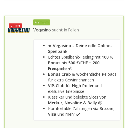
Premium
online
Vegasino
sucht in
Fellen
★
Vegasino – Deine edle Online-
Spielbank!
Echtes Spielbank-Feeling mit
100 %
Bonus bis 500 €/CHF
+
200
Freispiele
💰
Bonus Crab
& wöchentliche Reloads
für extra Gewinnchancen
VIP-Club
für
High Roller
und
exklusive Erlebnisse
Klassiker und beliebte Slots von
Merkur
,
Novoline
&
Bally
🎲
Komfortable Zahlungen via
Bitcoin
,
Visa
und mehr ✔️