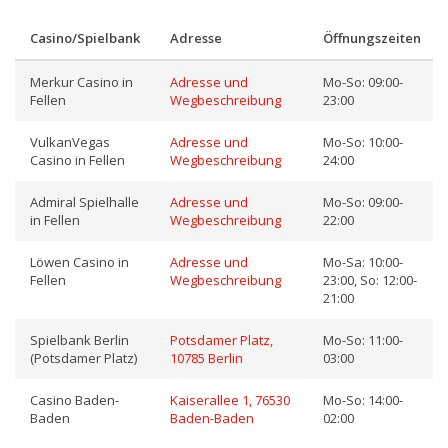
Casino/Spielbank
Adresse
Öffnungszeiten
Merkur Casino in
Adresse und
Mo-So: 09:00-
Fellen
Wegbeschreibung
23:00
VulkanVegas
Adresse und
Mo-So: 10:00-
Casino in Fellen
Wegbeschreibung
24:00
Admiral Spielhalle
Adresse und
Mo-So: 09:00-
in Fellen
Wegbeschreibung
22:00
Löwen Casino in
Adresse und
Mo-Sa: 10:00-
Fellen
Wegbeschreibung
23:00, So: 12:00-
21:00
Spielbank Berlin
Potsdamer Platz,
Mo-So: 11:00-
(Potsdamer Platz)
10785 Berlin
03:00
Casino Baden-
Kaiserallee 1, 76530
Mo-So: 14:00-
Baden
Baden-Baden
02:00