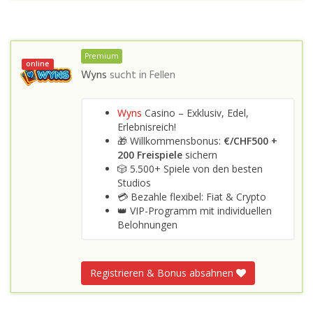
Premium
online
Wyns
sucht in
Fellen
Wyns
Casino – Exklusiv, Edel,
Erlebnisreich!
🎁 Willkommensbonus:
€/CHF500 +
200 Freispiele
sichern
🎲 5.500+ Spiele von den besten
Studios
💳 Bezahle flexibel: Fiat & Crypto
👑 VIP-Programm mit individuellen
Belohnungen
Registrieren & Bonus absahnen