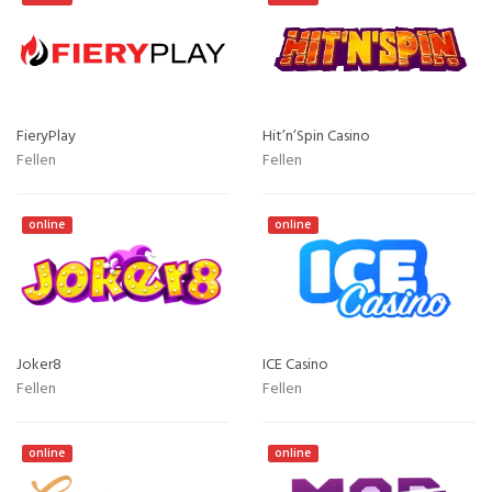
FieryPlay
Hit’n’Spin Casino
Fellen
Fellen
online
online
Joker8
ICE Casino
Fellen
Fellen
online
online