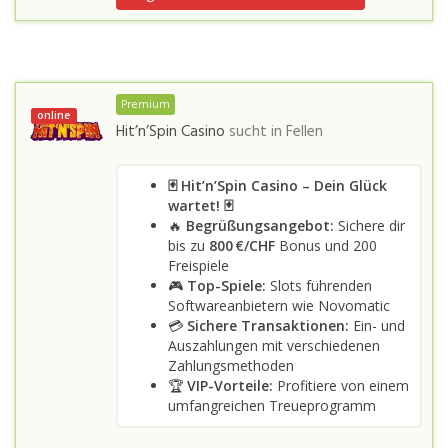
Premium
online
Hit’n’Spin Casino
sucht in
Fellen
🃏 Hit’n’Spin Casino – Dein Glück
wartet! 🃏
🔥
Begrüßungsangebot:
Sichere dir
bis zu
800 €/CHF
Bonus und 200
Freispiele
🎮
Top-Spiele:
Slots führenden
Softwareanbietern wie Novomatic
💳
Sichere Transaktionen:
Ein- und
Auszahlungen mit verschiedenen
Zahlungsmethoden
🏆
VIP-Vorteile:
Profitiere von einem
umfangreichen Treueprogramm