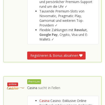
und persönlicher Premium-Support
rund um die Uhr ✓
Tausende Premium-Slots von
Novomatic, Pragmatic Play,
Gamomat und weiteren Top-
Providern ✓
Flexible Zahlungen mit
Revolut
,
Google Pay
, Crypto, Visa und E-
Wallets ✓
Registrieren & Bonus absahnen
Premium
online
Casina
sucht in
Fellen
Casina
Casino: Exklusive Online