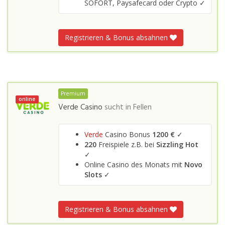
SOFORT, Paysafecard oder Crypto ✓
Registrieren & Bonus absahnen
Premium
online
Verde Casino
sucht in
Fellen
Verde
Casino Bonus
1200 €
✓
220
Freispiele z.B. bei
Sizzling Hot
✓
Online Casino des Monats mit
Novo
Slots
✓
Registrieren & Bonus absahnen