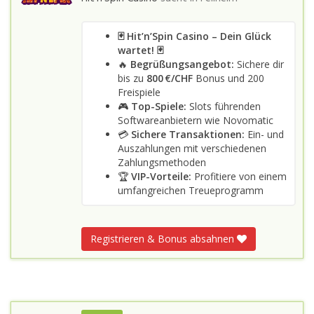
🃏 Hit’n’Spin Casino – Dein Glück
wartet! 🃏
🔥
Begrüßungsangebot:
Sichere dir
bis zu
800 €/CHF
Bonus und 200
Freispiele
🎮
Top-Spiele:
Slots führenden
Softwareanbietern wie Novomatic
💳
Sichere Transaktionen:
Ein- und
Auszahlungen mit verschiedenen
Zahlungsmethoden
🏆
VIP-Vorteile:
Profitiere von einem
umfangreichen Treueprogramm
Registrieren & Bonus absahnen