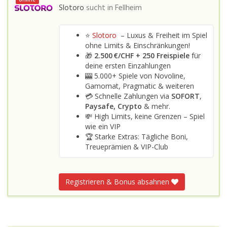
Slotoro
sucht in
Fellheim
⭐
Slotoro
– Luxus & Freiheit im Spiel
ohne Limits & Einschränkungen!
🎁
2.500 €/CHF + 250 Freispiele
für
deine ersten Einzahlungen
🎰 5.000+ Spiele von Novoline,
Gamomat, Pragmatic & weiteren
💳 Schnelle Zahlungen via
SOFORT
,
Paysafe, Crypto
& mehr.
💸 High Limits, keine Grenzen – Spiel
wie ein VIP
🏆 Starke Extras: Tägliche Boni,
Treueprämien & VIP-Club
Registrieren & Bonus absahnen