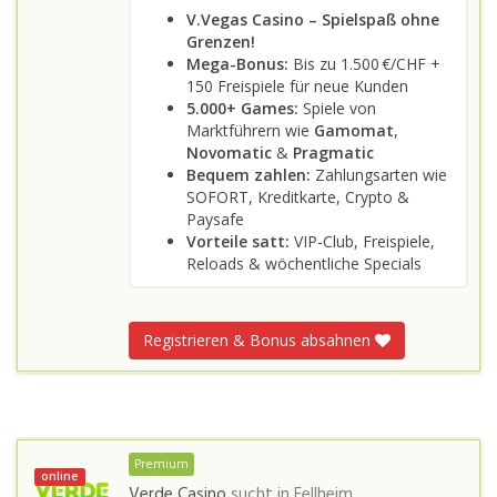
V.Vegas Casino – Spielspaß ohne
Grenzen!
Mega-Bonus:
Bis zu 1.500 €/CHF +
150 Freispiele für neue Kunden
5.000+ Games:
Spiele von
Marktführern wie
Gamomat
,
Novomatic
&
Pragmatic
Bequem zahlen:
Zahlungsarten wie
SOFORT, Kreditkarte, Crypto &
Paysafe
Vorteile satt:
VIP-Club, Freispiele,
Reloads & wöchentliche Specials
Registrieren & Bonus absahnen
Premium
online
Verde Casino
sucht in
Fellheim