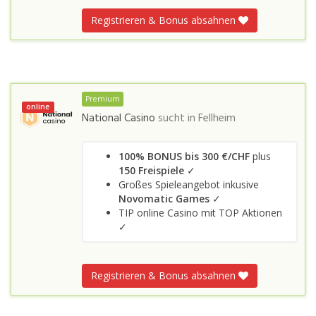
Registrieren & Bonus absahnen
Premium
online
National Casino
sucht in
Fellheim
100% BONUS bis 300 €/CHF
plus
150 Freispiele
✓
Großes Spieleangebot inkusive
Novomatic Games
✓
TIP online Casino mit TOP Aktionen
✓
Registrieren & Bonus absahnen