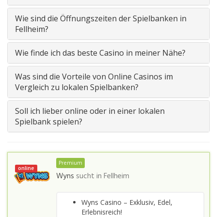
Wie sind die Öffnungszeiten der Spielbanken in
Fellheim?
Wie finde ich das beste Casino in meiner Nähe?
Was sind die Vorteile von Online Casinos im
Vergleich zu lokalen Spielbanken?
Soll ich lieber online oder in einer lokalen
Spielbank spielen?
Premium
online
Wyns
sucht in
Fellheim
Wyns Casino – Exklusiv, Edel,
Erlebnisreich!