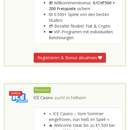
🎁 Willkommensbonus:
€/CHF500 +
200 Freispiele
sichern
🎲 5.500+ Spiele von den besten
Studios
💳 Bezahle flexibel: Fiat & Crypto
👑 VIP-Programm mit individuellen
Belohnungen
Registrieren & Bonus absahnen
Premium
online
ICE Casino
sucht in
Fellheim
⭐ ICE Casino – Vom Sommer
eingefroren, nun heiß im Spiel! ⭐
🔥 Welcome Deal: bis zu €1.500 bei