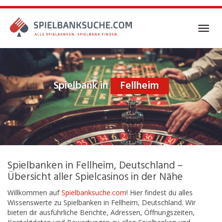
Skip
to
main
Toggl
content
navig
Spielbank in
Fellheim
Spielbanken in Fellheim, Deutschland –
Übersicht aller Spielcasinos in der Nähe
Willkommen auf
Spielbanksuche.com
! Hier findest du alles
Wissenswerte zu Spielbanken in Fellheim, Deutschland. Wir
bieten dir ausführliche Berichte, Adressen, Öffnungszeiten,