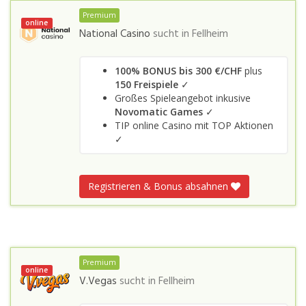
Premium
online
National Casino
sucht in
Fellheim
100% BONUS bis 300 €/CHF
plus
150 Freispiele
✓
Großes Spieleangebot inkusive
Novomatic Games
✓
TIP online Casino mit TOP Aktionen
✓
Registrieren & Bonus absahnen
Premium
online
V.Vegas
sucht in
Fellheim