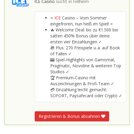
ICE Casino
sucht in
Fellheim
⭐
ICE
Casino – Vom Sommer
eingefroren, nun heiß im Spiel! ⭐
🔥 Welcome Deal: bis zu €1.500 bei
satten 450% Bonus über deine
ersten vier Einzahlungen ✓
🎁 Plus: 270 Freispiele u. a. auf Book
of Fallen ✓
🎰 Spiel‑Highlights von Gamomat,
Pragmatic, Novoline & weiteren Top
Studios ✓
🏆 Premium‑Casino mit
Auszeichnungen & Profi‑Team ✓
💳 Einzahlung leicht gemacht:
SOFORT, Paysafecard oder Crypto ✓
Registrieren & Bonus absahnen