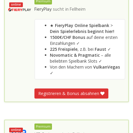
Premium
online
FieryPlay
sucht in
Fellheim
★
FieryPlay Online Spielbank
>
Dein Spielerlebnis beginnt hier!
1500€/CHF Bonus
auf deine ersten
Einzahlungen ✓
225 Freispiele
, z.B. bei
Faust
✓
Novomatic & Pragmatic
– alle
beliebten Spielbank Slots ✓
Von den Machern von
VulkanVegas
✓
Registrieren & Bonus absahnen
Premium
online