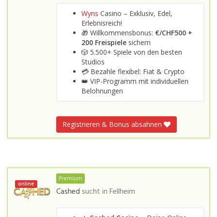
Wyns
Casino – Exklusiv, Edel,
Erlebnisreich!
🎁 Willkommensbonus:
€/CHF500 +
200 Freispiele
sichern
🎲 5.500+ Spiele von den besten
Studios
💳 Bezahle flexibel: Fiat & Crypto
👑 VIP-Programm mit individuellen
Belohnungen
Registrieren & Bonus absahnen
Premium
online
Cashed
sucht in
Fellheim