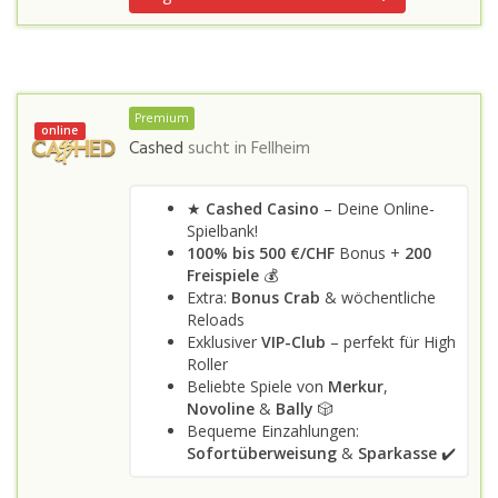
Premium
online
Cashed
sucht in
Fellheim
★
Cashed Casino
– Deine Online-
Spielbank!
100% bis 500 €/CHF
Bonus +
200
Freispiele
💰
Extra:
Bonus Crab
& wöchentliche
Reloads
Exklusiver
VIP-Club
– perfekt für High
Roller
Beliebte Spiele von
Merkur
,
Novoline
&
Bally
🎲
Bequeme Einzahlungen:
Sofortüberweisung
&
Sparkasse
✔️