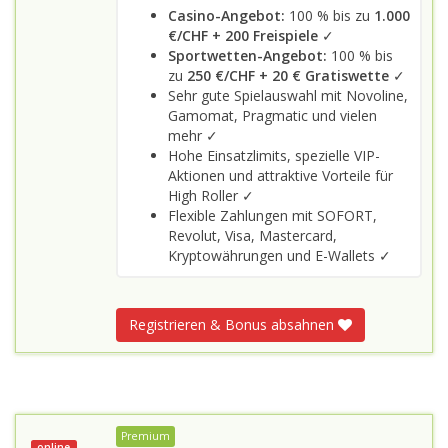
Casino-Angebot:
100 % bis zu
1.000
€/CHF + 200 Freispiele
✓
Sportwetten-Angebot:
100 % bis
zu
250 €/CHF + 20 € Gratiswette
✓
Sehr gute Spielauswahl mit Novoline,
Gamomat, Pragmatic und vielen
mehr ✓
Hohe Einsatzlimits, spezielle VIP-
Aktionen und attraktive Vorteile für
High Roller ✓
Flexible Zahlungen mit SOFORT,
Revolut, Visa, Mastercard,
Kryptowährungen und E-Wallets ✓
Registrieren & Bonus absahnen
Premium
online