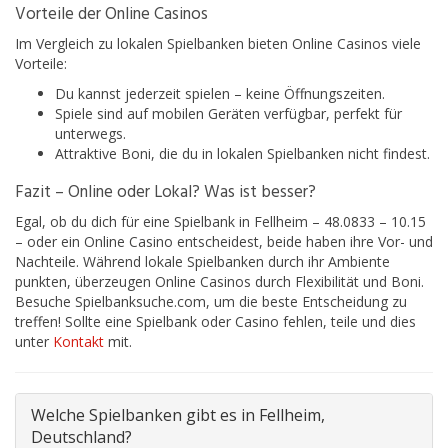
Vorteile der Online Casinos
Im Vergleich zu lokalen Spielbanken bieten Online Casinos viele
Vorteile:
Du kannst jederzeit spielen – keine Öffnungszeiten.
Spiele sind auf mobilen Geräten verfügbar, perfekt für
unterwegs.
Attraktive Boni, die du in lokalen Spielbanken nicht findest.
Fazit – Online oder Lokal? Was ist besser?
Egal, ob du dich für eine Spielbank in Fellheim – 48.0833 – 10.15
– oder ein Online Casino entscheidest, beide haben ihre Vor- und
Nachteile. Während lokale Spielbanken durch ihr Ambiente
punkten, überzeugen Online Casinos durch Flexibilität und Boni.
Besuche Spielbanksuche.com, um die beste Entscheidung zu
treffen! Sollte eine Spielbank oder Casino fehlen, teile und dies
unter
Kontakt
mit.
Welche Spielbanken gibt es in Fellheim,
Deutschland?