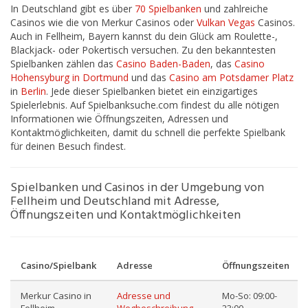
In Deutschland gibt es über
70 Spielbanken
und zahlreiche
Casinos wie die von Merkur Casinos oder
Vulkan Vegas
Casinos.
Auch in Fellheim, Bayern kannst du dein Glück am Roulette-,
Blackjack- oder Pokertisch versuchen. Zu den bekanntesten
Spielbanken zählen das
Casino Baden-Baden
, das
Casino
Hohensyburg in Dortmund
und das
Casino am Potsdamer Platz
in
Berlin
. Jede dieser Spielbanken bietet ein einzigartiges
Spielerlebnis. Auf Spielbanksuche.com findest du alle nötigen
Informationen wie Öffnungszeiten, Adressen und
Kontaktmöglichkeiten, damit du schnell die perfekte Spielbank
für deinen Besuch findest.
Spielbanken und Casinos in der Umgebung von
Fellheim und Deutschland mit Adresse,
Öffnungszeiten und Kontaktmöglichkeiten
Casino/Spielbank
Adresse
Öffnungszeiten
Merkur Casino in
Adresse und
Mo-So: 09:00-