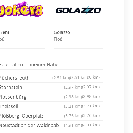
oker8
Golazzo
loß
Floß
Spielhallen in meiner Nähe:
(0 km)
Püchersreuth
(2.51 km)
(2.51 km)
Störnstein
(2.97 km)
(2.97 km)
Flossenbürg
(2.98 km)
(2.98 km)
Theisseil
(3.21 km)
(3.21 km)
Plößberg, Oberpfalz
(3.76 km)
(3.76 km)
Neustadt an der Waldnaab
(4.91 km)
(4.91 km)