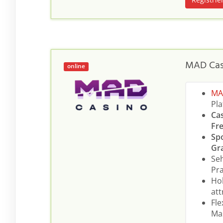
MAD Cas
online
MA
Pla
Ca
Fre
Sp
Gr
Se
Pr
Hoh
att
Fle
Ma