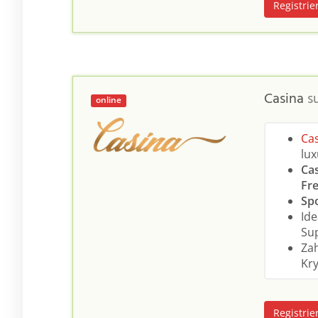
Registri
Casina
s
online
Ca
lu
Ca
Fre
Sp
Ide
Su
Zah
Kr
Registri