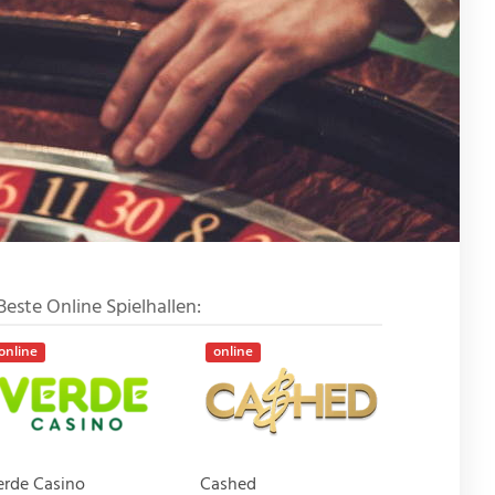
Beste Online Spielhallen:
online
online
erde Casino
Cashed