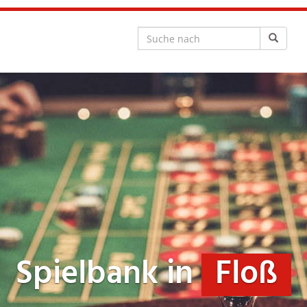
Spielbank in
Floß