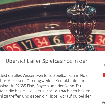
– Übersicht aller Spielcasinos in der
indest du alles Wissenswerte zu Spielbanken in Floß,
ichte, Adressen, Öffnungszeiten, Kontaktdaten und
sinos in 92685 Floß, Bayern und der Nähe. Du
Nähe die beste ist? Oder suchst du nach den besten
ahl zu treffen und geben dir Tipps, worauf du bei der
V