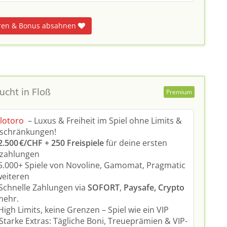
eren & Bonus absahnen
ucht in
Floß
Premium
lotoro
– Luxus & Freiheit im Spiel ohne Limits &
nschränkungen!
2.500 €/CHF + 250 Freispiele
für deine ersten
nzahlungen
5.000+ Spiele von Novoline, Gamomat, Pragmatic
weiteren
Schnelle Zahlungen via
SOFORT
,
Paysafe, Crypto
mehr.
High Limits, keine Grenzen – Spiel wie ein VIP
Starke Extras: Tägliche Boni, Treueprämien & VIP-