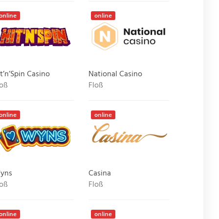
online
online
t’n’Spin Casino
National Casino
loß
Floß
online
online
yns
Casina
loß
Floß
online
online