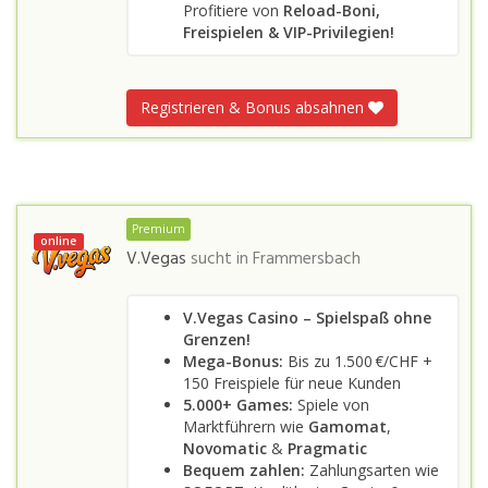
Profitiere von
Reload-Boni,
Freispielen & VIP-Privilegien!
Registrieren & Bonus absahnen
Premium
online
V.Vegas
sucht in
Frammersbach
V.Vegas Casino – Spielspaß ohne
Grenzen!
Mega-Bonus:
Bis zu 1.500 €/CHF +
150 Freispiele für neue Kunden
5.000+ Games:
Spiele von
Marktführern wie
Gamomat
,
Novomatic
&
Pragmatic
Bequem zahlen:
Zahlungsarten wie