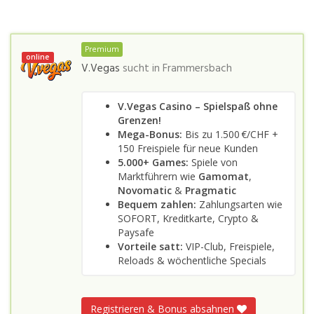
Premium
online
V.Vegas
sucht in
Frammersbach
V.Vegas Casino – Spielspaß ohne
Grenzen!
Mega-Bonus:
Bis zu 1.500 €/CHF +
150 Freispiele für neue Kunden
5.000+ Games:
Spiele von
Marktführern wie
Gamomat
,
Novomatic
&
Pragmatic
Bequem zahlen:
Zahlungsarten wie
SOFORT, Kreditkarte, Crypto &
Paysafe
Vorteile satt:
VIP-Club, Freispiele,
Reloads & wöchentliche Specials
Registrieren & Bonus absahnen