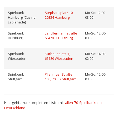
Spielbank
Stephansplatz 10,
Mo-So: 12:00-
Hamburg (Casino
20354 Hamburg
03:00
Esplanade)
Spielbank
Landfermannstraße
Mo-So: 12:00-
Duisburg
6, 47051 Duisburg
03:00
Spielbank
Kurhausplatz 1,
Mo-So: 14:00-
Wiesbaden
65189 Wiesbaden
02:00
Spielbank
Plieninger Straße
Mo-So: 12:00-
Stuttgart
100, 70567 Stuttgart
03:00
Hier gehts zur kompletten Liste mit
allen 70 Spielbanken in
Deutschland