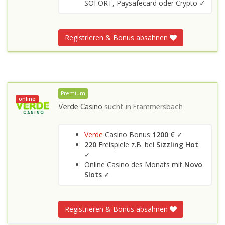
SOFORT, Paysafecard oder Crypto ✓
Registrieren & Bonus absahnen
Premium
online
Verde Casino
sucht in
Frammersbach
Verde
Casino Bonus
1200 €
✓
220
Freispiele z.B. bei
Sizzling Hot
✓
Online Casino des Monats mit
Novo
Slots
✓
Registrieren & Bonus absahnen