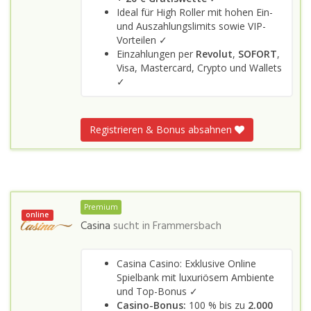
Ideal für High Roller mit hohen Ein-
und Auszahlungslimits sowie VIP-
Vorteilen ✓
Einzahlungen per
Revolut
,
SOFORT
,
Visa, Mastercard, Crypto und Wallets
✓
Registrieren & Bonus absahnen
Premium
online
Casina
sucht in
Frammersbach
Casina Casino: Exklusive Online
Spielbank mit luxuriösem Ambiente
und Top-Bonus ✓
Casino-Bonus:
100 % bis zu
2.000