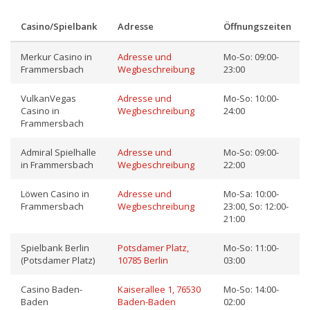
Casino/Spielbank
Adresse
Öffnungszeiten
Merkur Casino in
Adresse und
Mo-So: 09:00-
Frammersbach
Wegbeschreibung
23:00
VulkanVegas
Adresse und
Mo-So: 10:00-
Casino in
Wegbeschreibung
24:00
Frammersbach
Admiral Spielhalle
Adresse und
Mo-So: 09:00-
in Frammersbach
Wegbeschreibung
22:00
Löwen Casino in
Adresse und
Mo-Sa: 10:00-
Frammersbach
Wegbeschreibung
23:00, So: 12:00-
21:00
Spielbank Berlin
Potsdamer Platz,
Mo-So: 11:00-
(Potsdamer Platz)
10785 Berlin
03:00
Casino Baden-
Kaiserallee 1, 76530
Mo-So: 14:00-
Baden
Baden-Baden
02:00