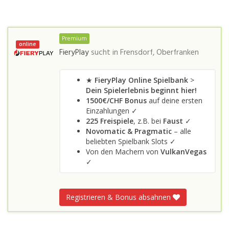
Premium
online
FieryPlay
sucht in
Frensdorf, Oberfranken
★
FieryPlay Online Spielbank
>
Dein Spielerlebnis beginnt hier!
1500€/CHF Bonus
auf deine ersten
Einzahlungen ✓
225 Freispiele
, z.B. bei
Faust
✓
Novomatic & Pragmatic
– alle
beliebten Spielbank Slots ✓
Von den Machern von
VulkanVegas
✓
Registrieren & Bonus absahnen