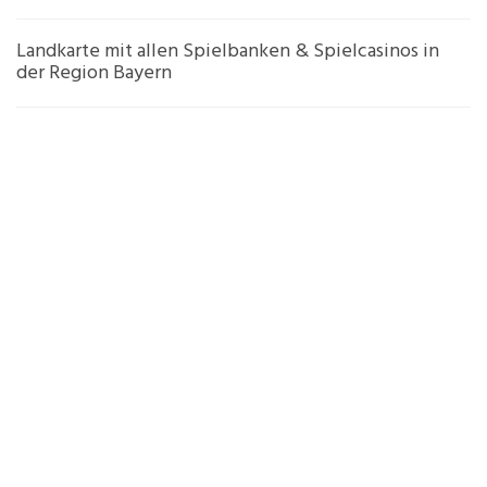
Landkarte mit allen Spielbanken & Spielcasinos in
der Region Bayern