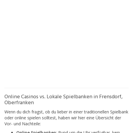
Online Casinos vs. Lokale Spielbanken in Frensdorf,
Oberfranken
Wenn du dich fragst, ob du lieber in einer traditionellen Spielbank
oder online spielen solltest, haben wir hier eine Übersicht der
Vor- und Nachteile:
Online Spielbanken
: Rund um die Uhr verfügbar, kein