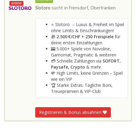
online
Slotoro
sucht in
Frensdorf, Oberfranken
⭐ Slotoro – Luxus & Freiheit im Spiel
ohne Limits & Einschränkungen!
🎁
2.500 €/CHF + 250 Freispiele
für
deine ersten Einzahlungen
🎰 5.000+ Spiele von Novoline,
Gamomat, Pragmatic & weiteren
💳 Schnelle Zahlungen via
SOFORT
,
Paysafe, Crypto
& mehr.
💸 High Limits, keine Grenzen – Spiel
wie ein VIP
🏆 Starke Extras: Tägliche Boni,
Treueprämien & VIP-Club
Registrieren & Bonus absahnen