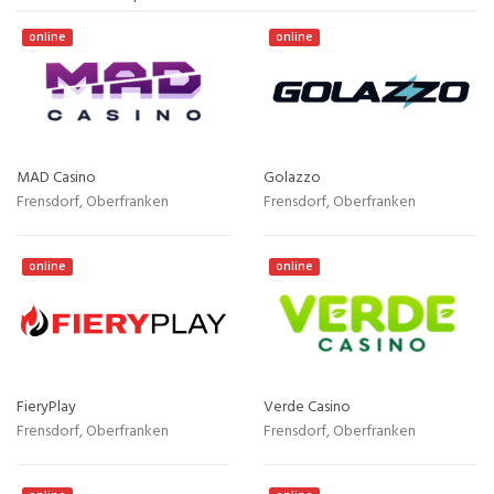
online
online
MAD Casino
Golazzo
Frensdorf, Oberfranken
Frensdorf, Oberfranken
online
online
FieryPlay
Verde Casino
Frensdorf, Oberfranken
Frensdorf, Oberfranken