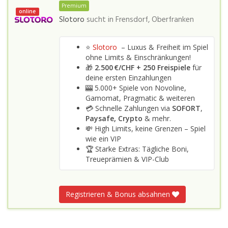
Premium
online
Slotoro
sucht in
Frensdorf, Oberfranken
⭐
Slotoro
– Luxus & Freiheit im Spiel
ohne Limits & Einschränkungen!
🎁
2.500 €/CHF + 250 Freispiele
für
deine ersten Einzahlungen
🎰 5.000+ Spiele von Novoline,
Gamomat, Pragmatic & weiteren
💳 Schnelle Zahlungen via
SOFORT
,
Paysafe, Crypto
& mehr.
💸 High Limits, keine Grenzen – Spiel
wie ein VIP
🏆 Starke Extras: Tägliche Boni,
Treueprämien & VIP-Club
Registrieren & Bonus absahnen