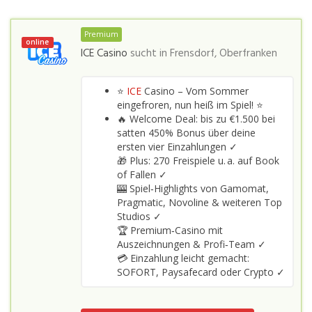
Premium
online
ICE Casino
sucht in
Frensdorf, Oberfranken
⭐
ICE
Casino – Vom Sommer
eingefroren, nun heiß im Spiel! ⭐
🔥 Welcome Deal: bis zu €1.500 bei
satten 450% Bonus über deine
ersten vier Einzahlungen ✓
🎁 Plus: 270 Freispiele u. a. auf Book
of Fallen ✓
🎰 Spiel‑Highlights von Gamomat,
Pragmatic, Novoline & weiteren Top
Studios ✓
🏆 Premium‑Casino mit
Auszeichnungen & Profi‑Team ✓
💳 Einzahlung leicht gemacht:
SOFORT, Paysafecard oder Crypto ✓