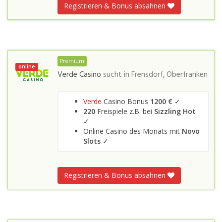
Registrieren & Bonus absahnen
Premium
online
Verde Casino
sucht in
Frensdorf, Oberfranken
Verde
Casino Bonus
1200 €
✓
220
Freispiele z.B. bei
Sizzling Hot
✓
Online Casino des Monats mit
Novo
Slots
✓
Registrieren & Bonus absahnen