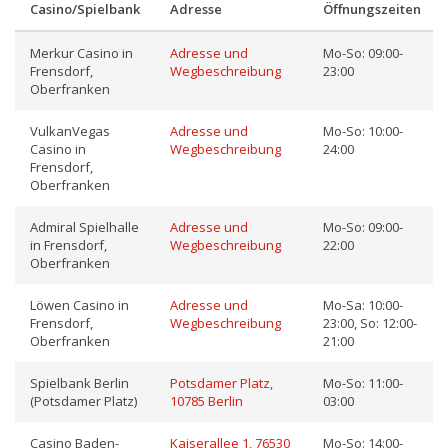
Casino/Spielbank
Adresse
Öffnungszeiten
Merkur Casino in
Adresse und
Mo-So: 09:00-
Frensdorf,
Wegbeschreibung
23:00
Oberfranken
VulkanVegas
Adresse und
Mo-So: 10:00-
Casino in
Wegbeschreibung
24:00
Frensdorf,
Oberfranken
Admiral Spielhalle
Adresse und
Mo-So: 09:00-
in Frensdorf,
Wegbeschreibung
22:00
Oberfranken
Löwen Casino in
Adresse und
Mo-Sa: 10:00-
Frensdorf,
Wegbeschreibung
23:00, So: 12:00-
Oberfranken
21:00
Spielbank Berlin
Potsdamer Platz,
Mo-So: 11:00-
(Potsdamer Platz)
10785 Berlin
03:00
Casino Baden-
Kaiserallee 1, 76530
Mo-So: 14:00-