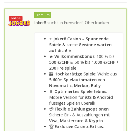
Premium
online
Joker8
sucht in
Frensdorf, Oberfranken
⭐
Joker8 Casino – Spannende
Spiele & satte Gewinne warten
auf dich!
⭐
🔥
Willkommensbonus
: 100 % bis
500 €/CHF
& 50 % bis
1.000 €/CHF
+
200 Freispiele
🎰
Hochkarätige Spiele
: Wähle aus
5.600+ Spielautomaten
von
Novomatic, Merkur, Bally
📱
Optimiertes Spielerlebnis
:
Mobile Version für
iOS & Android
–
flüssiges Spielen überall!
💳
Flexible Zahlungsoptionen
:
Sichere Ein- & Auszahlungen mit
Visa, Mastercard & Krypto
🏆
Exklusive Casino-Extras
: