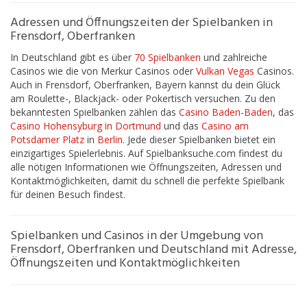
Adressen und Öffnungszeiten der Spielbanken in
Frensdorf, Oberfranken
In Deutschland gibt es über
70 Spielbanken
und zahlreiche
Casinos wie die von Merkur Casinos oder
Vulkan Vegas
Casinos.
Auch in Frensdorf, Oberfranken, Bayern kannst du dein Glück
am Roulette-, Blackjack- oder Pokertisch versuchen. Zu den
bekanntesten Spielbanken zählen das
Casino Baden-Baden
, das
Casino Hohensyburg in Dortmund
und das
Casino am
Potsdamer Platz
in
Berlin
. Jede dieser Spielbanken bietet ein
einzigartiges Spielerlebnis. Auf Spielbanksuche.com findest du
alle nötigen Informationen wie Öffnungszeiten, Adressen und
Kontaktmöglichkeiten, damit du schnell die perfekte Spielbank
für deinen Besuch findest.
Spielbanken und Casinos in der Umgebung von
Frensdorf, Oberfranken und Deutschland mit Adresse,
Öffnungszeiten und Kontaktmöglichkeiten