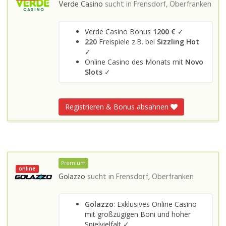
Verde Casino
sucht in
Frensdorf, Oberfranken
Verde Casino Bonus
1200 €
✓
220
Freispiele z.B. bei
Sizzling Hot
✓
Online Casino des Monats mit
Novo
Slots
✓
Registrieren & Bonus absahnen
Premium
online
Golazzo
sucht in
Frensdorf, Oberfranken
Golazzo
: Exklusives Online Casino
mit großzügigen Boni und hoher
Spielvielfalt ✓