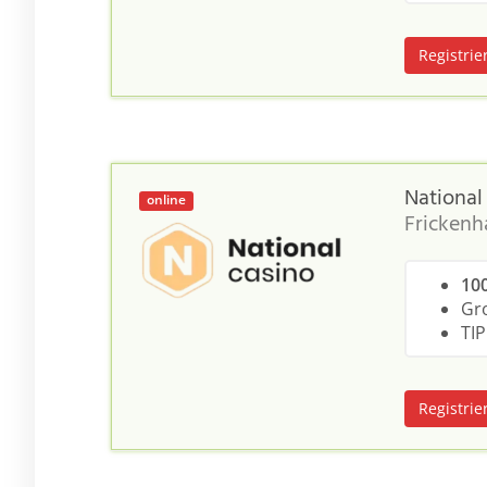
Registri
National
online
Fricken
10
Gr
TIP
Registri