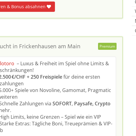
eren & Bonus absahnen
ucht in
Frickenhausen am Main
Premium
lotoro
– Luxus & Freiheit im Spiel ohne Limits &
nschränkungen!
2.500 €/CHF + 250 Freispiele
für deine ersten
nzahlungen
5.000+ Spiele von Novoline, Gamomat, Pragmatic
weiteren
Schnelle Zahlungen via
SOFORT
,
Paysafe, Crypto
mehr.
High Limits, keine Grenzen – Spiel wie ein VIP
Starke Extras: Tägliche Boni, Treueprämien & VIP-
ub