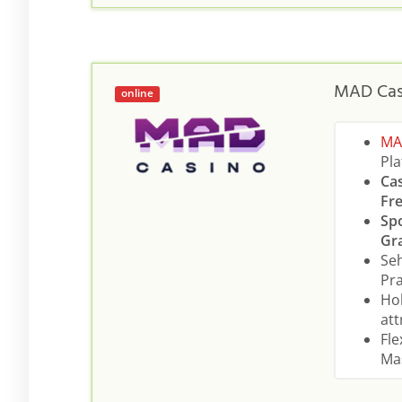
MAD Cas
online
MA
Pla
Ca
Fre
Sp
Gr
Se
Pr
Hoh
att
Fle
Ma