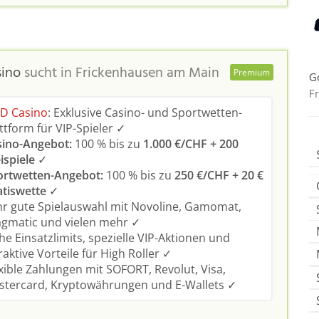
ino
sucht in
Frickenhausen am Main
Premium
G
F
D Casino
: Exklusive Casino- und Sportwetten-
ttform für VIP-Spieler ✓
sino-Angebot:
100 % bis zu
1.000 €/CHF + 200
ispiele
✓
ortwetten-Angebot:
100 % bis zu
250 €/CHF + 20 €
atiswette
✓
hr gute Spielauswahl mit Novoline, Gamomat,
agmatic und vielen mehr ✓
e Einsatzlimits, spezielle VIP-Aktionen und
raktive Vorteile für High Roller ✓
xible Zahlungen mit SOFORT, Revolut, Visa,
stercard, Kryptowährungen und E-Wallets ✓