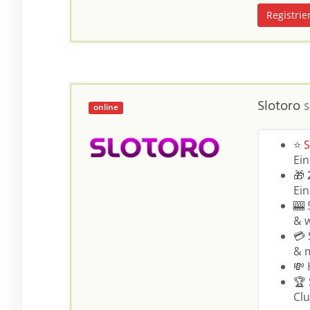
Registri
Slotoro
s
online
⭐
S
Ei
🎁
Ei
🎰 
& 
💳 
& 
💸 
🏆 
Cl