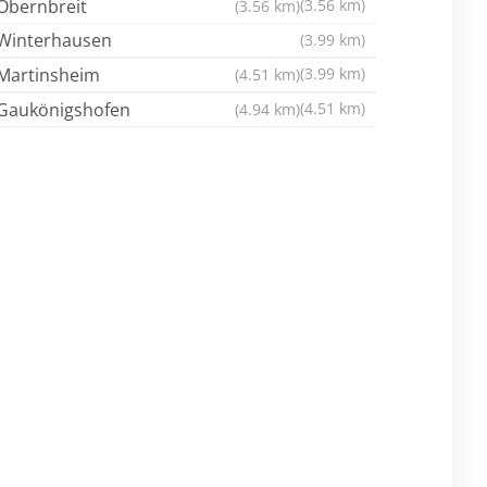
Obernbreit
(3.56 km)
(3.56 km)
Winterhausen
(3.99 km)
Martinsheim
(3.99 km)
(4.51 km)
Gaukönigshofen
(4.51 km)
(4.94 km)