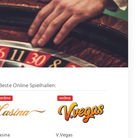
Beste Online Spielhallen:
online
online
asina
V.Vegas