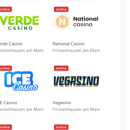
online
online
erde Casino
National Casino
rickenhausen am Main
Frickenhausen am Main
online
online
CE Casino
Vegasino
rickenhausen am Main
Frickenhausen am Main
online
online