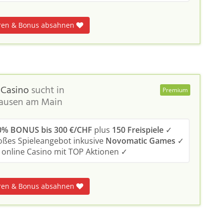
eren & Bonus absahnen
 Casino
sucht in
Premium
hausen am Main
0% BONUS bis 300 €/CHF
plus
150 Freispiele
✓
oßes Spieleangebot inkusive
Novomatic Games
✓
 online Casino mit TOP Aktionen ✓
eren & Bonus absahnen