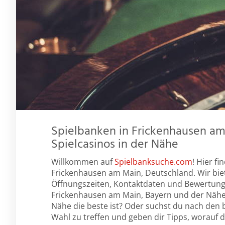
Spielbanken in Frickenhausen am 
Spielcasinos in der Nähe
Willkommen auf
Spielbanksuche.com
! Hier f
Frickenhausen am Main, Deutschland. Wir biet
Öffnungszeiten, Kontaktdaten und Bewertunge
Frickenhausen am Main, Bayern und der Nähe.
Nähe die beste ist? Oder suchst du nach den be
Wahl zu treffen und geben dir Tipps, worauf d