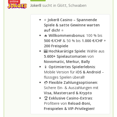
online
Joker8
sucht in
Glött, Schwaben
⭐
Joker8 Casino – Spannende
Spiele & satte Gewinne warten
auf dich!
⭐
🔥
Willkommensbonus
: 100 % bis
500 €/CHF
& 50 % bis
1.000 €/CHF
+
200 Freispiele
🎰
Hochkarätige Spiele
: Wähle aus
5.600+ Spielautomaten
von
Novomatic, Merkur, Bally
📱
Optimiertes Spielerlebnis
:
Mobile Version für
iOS & Android
–
flüssiges Spielen überall!
💳
Flexible Zahlungsoptionen
:
Sichere Ein- & Auszahlungen mit
Visa, Mastercard & Krypto
🏆
Exklusive Casino-Extras
:
Profitiere von
Reload-Boni,
Freispielen & VIP-Privilegien!