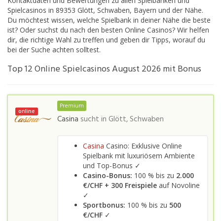
Kontaktdaten und Bewertungen zu allen Spielbanken und
Spielcasinos in 89353 Glött, Schwaben, Bayern und der Nähe.
Du möchtest wissen, welche Spielbank in deiner Nähe die beste
ist? Oder suchst du nach den besten Online Casinos? Wir helfen
dir, die richtige Wahl zu treffen und geben dir Tipps, worauf du
bei der Suche achten solltest.
Top 12 Online Spielcasinos August 2026 mit Bonus
Premium
online
Casina
sucht in
Glött, Schwaben
Casina
Casino: Exklusive Online
Spielbank mit luxuriösem Ambiente
und Top-Bonus ✓
Casino-Bonus:
100 % bis zu
2.000
€/CHF + 300 Freispiele
auf Novoline
✓
Sportbonus:
100 % bis zu
500
€/CHF
✓