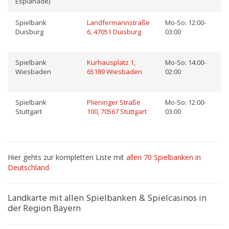
Esplanade)
Spielbank
Landfermannstraße
Mo-So: 12:00-
Duisburg
6, 47051 Duisburg
03:00
Spielbank
Kurhausplatz 1,
Mo-So: 14:00-
Wiesbaden
65189 Wiesbaden
02:00
Spielbank
Plieninger Straße
Mo-So: 12:00-
Stuttgart
100, 70567 Stuttgart
03:00
Hier gehts zur kompletten Liste mit
allen 70 Spielbanken in
Deutschland
Landkarte mit allen Spielbanken & Spielcasinos in
der Region Bayern