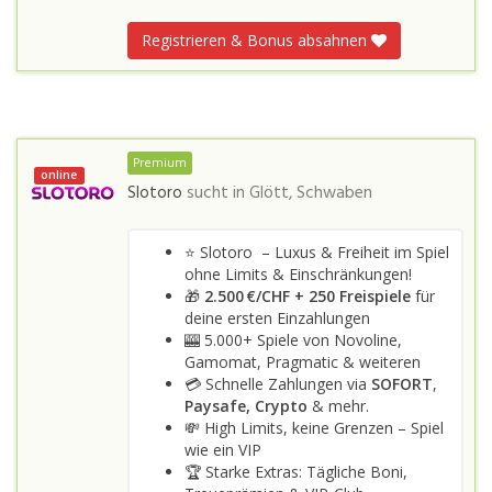
Registrieren & Bonus absahnen
Premium
online
Slotoro
sucht in
Glött, Schwaben
⭐ Slotoro – Luxus & Freiheit im Spiel
ohne Limits & Einschränkungen!
🎁
2.500 €/CHF + 250 Freispiele
für
deine ersten Einzahlungen
🎰 5.000+ Spiele von Novoline,
Gamomat, Pragmatic & weiteren
💳 Schnelle Zahlungen via
SOFORT
,
Paysafe, Crypto
& mehr.
💸 High Limits, keine Grenzen – Spiel
wie ein VIP
🏆 Starke Extras: Tägliche Boni,