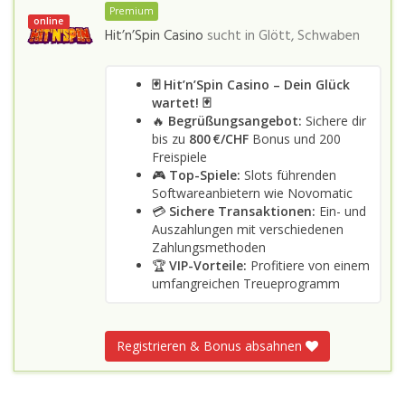
Premium
online
Hit’n’Spin Casino
sucht in
Glött, Schwaben
🃏 Hit’n’Spin Casino – Dein Glück
wartet! 🃏
🔥
Begrüßungsangebot:
Sichere dir
bis zu
800 €/CHF
Bonus und 200
Freispiele
🎮
Top-Spiele:
Slots führenden
Softwareanbietern wie Novomatic
💳
Sichere Transaktionen:
Ein- und
Auszahlungen mit verschiedenen
Zahlungsmethoden
🏆
VIP-Vorteile:
Profitiere von einem
umfangreichen Treueprogramm
Registrieren & Bonus absahnen