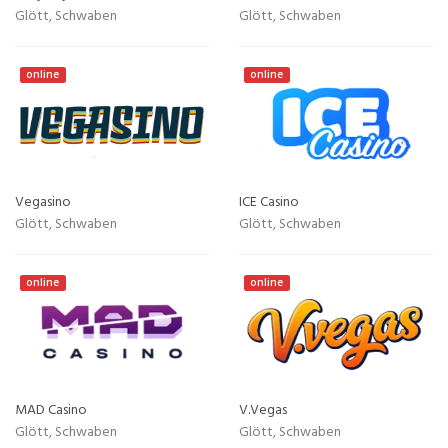
Glött, Schwaben
Glött, Schwaben
online
online
Vegasino
ICE Casino
Glött, Schwaben
Glött, Schwaben
online
online
MAD Casino
V.Vegas
Glött, Schwaben
Glött, Schwaben