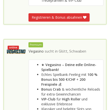
Treueprämien & VIP-Club
Registrieren & Bonus absahnen
Premium
online
Vegasino
sucht in
Glött, Schwaben
★
Vegasino – Deine edle Online-
Spielbank!
Echtes Spielbank-Feeling mit
100 %
Bonus bis 500 €/CHF
+
200
Freispiele
💰
Bonus Crab
& wöchentliche Reloads
für extra Gewinnchancen
VIP-Club
für
High Roller
und
exklusive Erlebnisse
Klassiker und beliebte Slots von