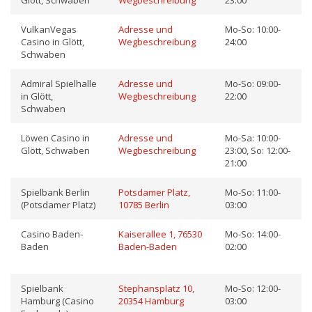
Glött, Schwaben
Wegbeschreibung
23:00
VulkanVegas
Adresse und
Mo-So: 10:00-
Casino in Glött,
Wegbeschreibung
24:00
Schwaben
Admiral Spielhalle
Adresse und
Mo-So: 09:00-
in Glött,
Wegbeschreibung
22:00
Schwaben
Löwen Casino in
Adresse und
Mo-Sa: 10:00-
Glött, Schwaben
Wegbeschreibung
23:00, So: 12:00-
21:00
Spielbank Berlin
Potsdamer Platz,
Mo-So: 11:00-
(Potsdamer Platz)
10785 Berlin
03:00
Casino Baden-
Kaiserallee 1, 76530
Mo-So: 14:00-
Baden
Baden-Baden
02:00
Spielbank
Stephansplatz 10,
Mo-So: 12:00-
Hamburg (Casino
20354 Hamburg
03:00